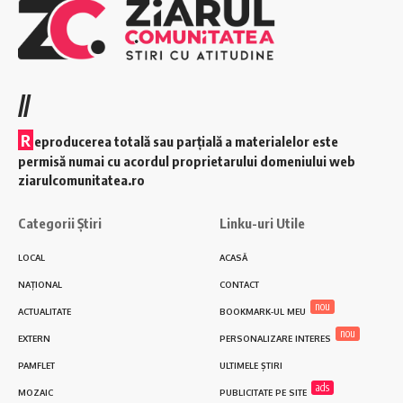
//
R
eproducerea totală sau parțială a materialelor este
permisă numai cu acordul proprietarului domeniului web
ziarulcomunitatea.ro
Categorii Știri
Linku-uri Utile
LOCAL
ACASĂ
NAȚIONAL
CONTACT
nou
ACTUALITATE
BOOKMARK-UL MEU
nou
EXTERN
PERSONALIZARE INTERES
PAMFLET
ULTIMELE ȘTIRI
ads
MOZAIC
PUBLICITATE PE SITE