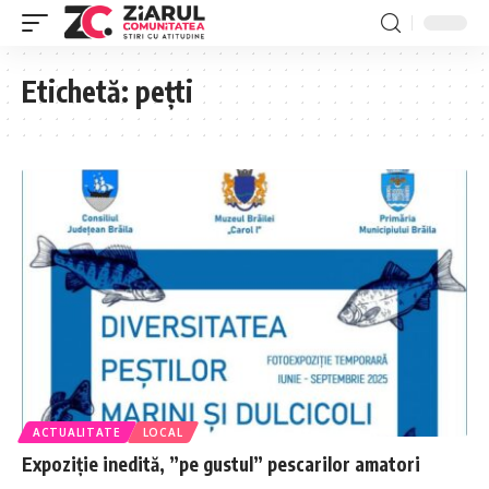
Etichetă:
pețti
ACTUALITATE
LOCAL
Expoziție inedită, ”pe gustul” pescarilor amatori