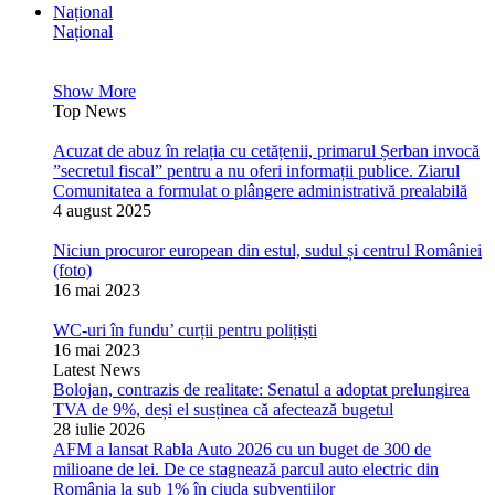
Național
Național
Show More
Top News
Acuzat de abuz în relația cu cetățenii, primarul Șerban invocă
”secretul fiscal” pentru a nu oferi informații publice. Ziarul
Comunitatea a formulat o plângere administrativă prealabilă
4 august 2025
Niciun procuror european din estul, sudul și centrul României
(foto)
16 mai 2023
WC-uri în fundu’ curții pentru polițiști
16 mai 2023
Latest News
Bolojan, contrazis de realitate: Senatul a adoptat prelungirea
TVA de 9%, deși el susținea că afectează bugetul
28 iulie 2026
AFM a lansat Rabla Auto 2026 cu un buget de 300 de
milioane de lei. De ce stagnează parcul auto electric din
România la sub 1% în ciuda subvențiilor