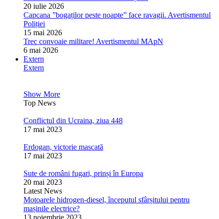
20 iulie 2026
Capcana ”bogaților peste noapte” face ravagii. Avertismentul
Poliției
15 mai 2026
Trec convoaie militare! Avertismentul MApN
6 mai 2026
Extern
Extern
Show More
Top News
Conflictul din Ucraina, ziua 448
17 mai 2023
Erdogan, victorie mascată
17 mai 2023
Sute de români fugari, prinși în Europa
20 mai 2023
Latest News
Motoarele hidrogen-diesel, începutul sfârșitului pentru
mașinile electrice?
13 noiembrie 2023