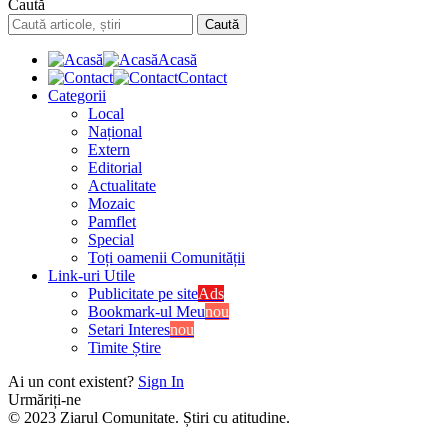
Caută
Acasă
Contact
Categorii
Local
Național
Extern
Editorial
Actualitate
Mozaic
Pamflet
Special
Toți oamenii Comunității
Link-uri Utile
Publicitate pe site
Ads
Bookmark-ul Meu
nou
Setari Interes
nou
Timite Știre
Ai un cont existent?
Sign In
Urmăriți-ne
© 2023 Ziarul Comunitate. Știri cu atitudine.