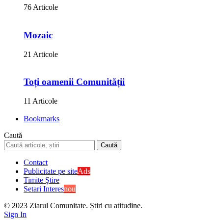
76 Articole
Mozaic
21 Articole
Toți oamenii Comunității
11 Articole
Bookmarks
Caută
Contact
Publicitate pe site
Ads
Timite Știre
Setari Interes
nou
© 2023 Ziarul Comunitate. Știri cu atitudine.
Sign In