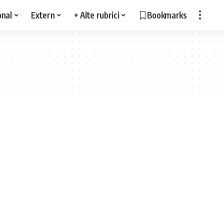
onal
Extern
+ Alte rubrici
Bookmarks