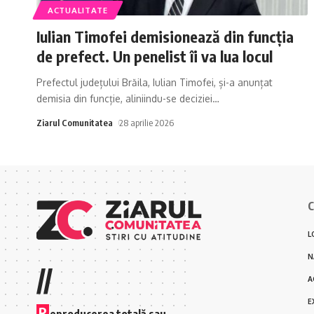
ACTUALITATE
Iulian Timofei demisionează din funcția
de prefect. Un penelist îi va lua locul
Prefectul județului Brăila, Iulian Timofei, și-a anunțat
demisia din funcție, aliniindu-se deciziei
…
Ziarul Comunitatea
28 aprilie 2026
C
L
N
//
A
E
R
eproducerea totală sau