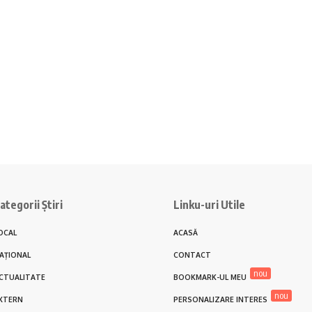
ategorii Știri
Linku-uri Utile
OCAL
ACASĂ
AȚIONAL
CONTACT
nou
CTUALITATE
BOOKMARK-UL MEU
nou
XTERN
PERSONALIZARE INTERES