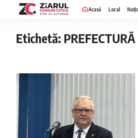
Acasă
Local
Nați
Etichetă:
PREFECTURĂ