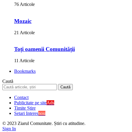
76 Articole
Mozaic
21 Articole
Toți oamenii Comunității
11 Articole
Bookmarks
Caută
Contact
Publicitate pe site
Ads
Timite Știre
Setari Interes
nou
© 2023 Ziarul Comunitate. Știri cu atitudine.
Sign In