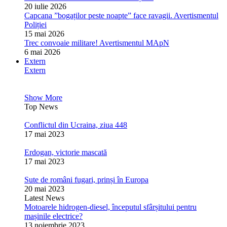
20 iulie 2026
Capcana ”bogaților peste noapte” face ravagii. Avertismentul
Poliției
15 mai 2026
Trec convoaie militare! Avertismentul MApN
6 mai 2026
Extern
Extern
Show More
Top News
Conflictul din Ucraina, ziua 448
17 mai 2023
Erdogan, victorie mascată
17 mai 2023
Sute de români fugari, prinși în Europa
20 mai 2023
Latest News
Motoarele hidrogen-diesel, începutul sfârșitului pentru
mașinile electrice?
13 noiembrie 2023