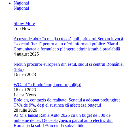
Național
Național
Show More
Top News
Acuzat de abuz în relația cu cetățenii, primarul Șerban invocă
”secretul fiscal” pentru a nu oferi informații publice. Ziarul
Comunitatea a formulat o plângere administrativă prealabilă
4 august 2025
Niciun procuror european din estul, sudul și centrul României
(foto)
16 mai 2023
WC-uri în fundu’ curții pentru polițiști
16 mai 2023
Latest News
Bolojan, contrazis de realitate: Senatul a adoptat prelungirea
TVA de 9%, deși el susținea că afectează bugetul
28 iulie 2026
AFM a lansat Rabla Auto 2026 cu un buget de 300 de
milioane de lei. De ce stagnează parcul auto electric din
România la sub 1% în ciuda subvențiilor