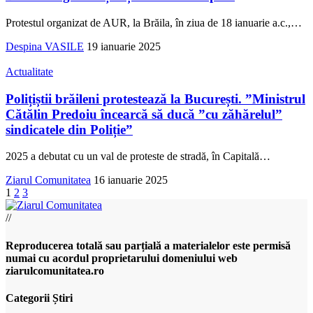
Protestul organizat de AUR, la Brăila, în ziua de 18 ianuarie a.c.,
…
Despina VASILE
19 ianuarie 2025
Actualitate
Polițiștii brăileni protestează la București. ”Ministrul
Cătălin Predoiu încearcă să ducă ”cu zăhărelul”
sindicatele din Poliție”
2025 a debutat cu un val de proteste de stradă, în Capitală
…
Ziarul Comunitatea
16 ianuarie 2025
1
2
3
//
Reproducerea totală sau parțială a materialelor este permisă
numai cu acordul proprietarului domeniului web
ziarulcomunitatea.ro
Categorii Știri