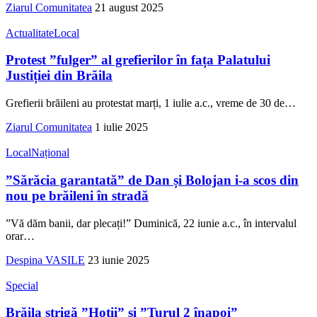
Ziarul Comunitatea
21 august 2025
Actualitate
Local
Protest ”fulger” al grefierilor în fața Palatului
Justiției din Brăila
Grefierii brăileni au protestat marți, 1 iulie a.c., vreme de 30 de
…
Ziarul Comunitatea
1 iulie 2025
Local
Național
”Sărăcia garantată” de Dan și Bolojan i-a scos din
nou pe brăileni în stradă
”Vă dăm banii, dar plecați!” Duminică, 22 iunie a.c., în intervalul
orar
…
Despina VASILE
23 iunie 2025
Special
Brăila strigă ”Hoții” și ”Turul 2 înapoi”