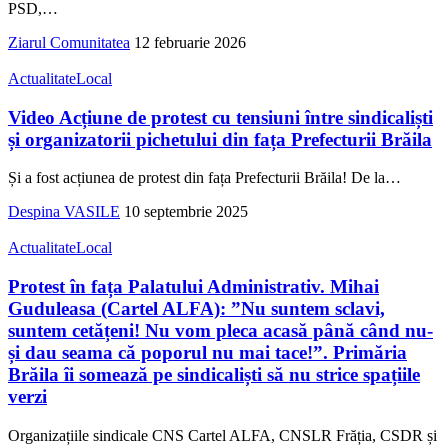
PSD,
…
Ziarul Comunitatea
12 februarie 2026
Actualitate
Local
Video Acțiune de protest cu tensiuni între sindicaliști
și organizatorii pichetului din fața Prefecturii Brăila
Și a fost acțiunea de protest din fața Prefecturii Brăila! De la
…
Despina VASILE
10 septembrie 2025
Actualitate
Local
Protest în fața Palatului Administrativ. Mihai
Guduleasa (Cartel ALFA): ”Nu suntem sclavi,
suntem cetățeni! Nu vom pleca acasă până când nu-
și dau seama că poporul nu mai tace!”. Primăria
Brăila îi somează pe sindicaliști să nu strice spațiile
verzi
Organizațiile sindicale CNS Cartel ALFA, CNSLR Frăția, CSDR și