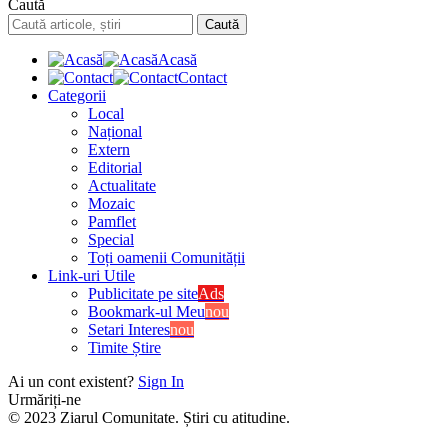
Caută
Acasă
Contact
Categorii
Local
Național
Extern
Editorial
Actualitate
Mozaic
Pamflet
Special
Toți oamenii Comunității
Link-uri Utile
Publicitate pe site
Ads
Bookmark-ul Meu
nou
Setari Interes
nou
Timite Știre
Ai un cont existent?
Sign In
Urmăriți-ne
© 2023 Ziarul Comunitate. Știri cu atitudine.