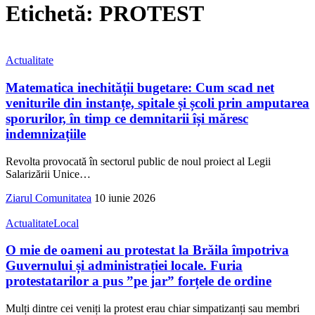
Etichetă:
PROTEST
Actualitate
Matematica inechității bugetare: Cum scad net
veniturile din instanțe, spitale și școli prin amputarea
sporurilor, în timp ce demnitarii își măresc
indemnizațiile
Revolta provocată în sectorul public de noul proiect al Legii
Salarizării Unice
…
Ziarul Comunitatea
10 iunie 2026
Actualitate
Local
O mie de oameni au protestat la Brăila împotriva
Guvernului și administrației locale. Furia
protestatarilor a pus ”pe jar” forțele de ordine
Mulți dintre cei veniți la protest erau chiar simpatizanți sau membri