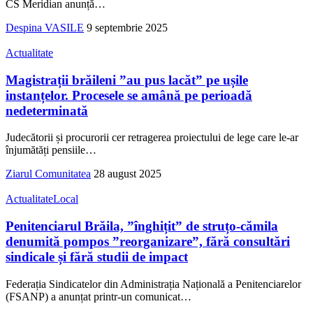
CS Meridian anunță
…
Despina VASILE
9 septembrie 2025
Actualitate
Magistrații brăileni ”au pus lacăt” pe ușile
instanțelor. Procesele se amână pe perioadă
nedeterminată
Judecătorii și procurorii cer retragerea proiectului de lege care le-ar
înjumătăți pensiile
…
Ziarul Comunitatea
28 august 2025
Actualitate
Local
Penitenciarul Brăila, ”înghițit” de struțo-cămila
denumită pompos ”reorganizare”, fără consultări
sindicale și fără studii de impact
Federația Sindicatelor din Administrația Națională a Penitenciarelor
(FSANP) a anunțat printr-un comunicat
…