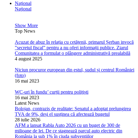
Național
Național
Show More
Top News
Acuzat de abuz în relația cu cetățenii, primarul Șerban invocă
”secretul fiscal” pentru a nu oferi informații publice. Ziarul
Comunitatea a formulat o plângere administrativă prealabilă
4 august 2025
Niciun procuror european din estul, sudul și centrul României
(foto)
16 mai 2023
WC-uri în fundu’ curții pentru polițiști
16 mai 2023
Latest News
Bolojan, contrazis de realitate: Senatul a adoptat prelungirea
TVA de 9%, deși el susținea că afectează bugetul
28 iulie 2026
AFM a lansat Rabla Auto 2026 cu un buget de 300 de
milioane de lei. De ce stagnează parcul auto electric din
România la sub 1% în ciuda subvențiilor