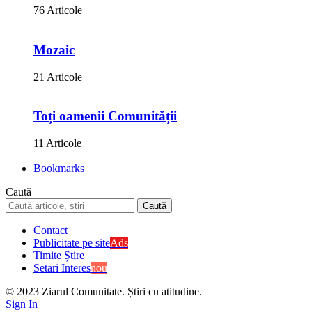
76 Articole
Mozaic
21 Articole
Toți oamenii Comunității
11 Articole
Bookmarks
Caută
Contact
Publicitate pe site
Ads
Timite Știre
Setari Interes
nou
© 2023 Ziarul Comunitate. Știri cu atitudine.
Sign In