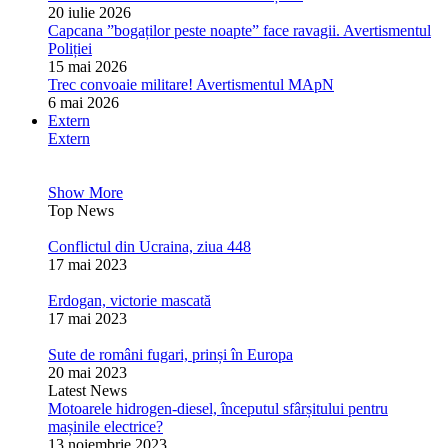
20 iulie 2026
Capcana ”bogaților peste noapte” face ravagii. Avertismentul
Poliției
15 mai 2026
Trec convoaie militare! Avertismentul MApN
6 mai 2026
Extern
Extern
Show More
Top News
Conflictul din Ucraina, ziua 448
17 mai 2023
Erdogan, victorie mascată
17 mai 2023
Sute de români fugari, prinși în Europa
20 mai 2023
Latest News
Motoarele hidrogen-diesel, începutul sfârșitului pentru
mașinile electrice?
13 noiembrie 2023