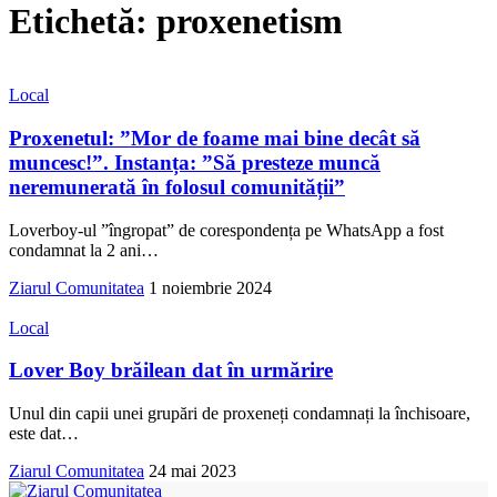
Etichetă:
proxenetism
Local
Proxenetul: ”Mor de foame mai bine decât să
muncesc!”. Instanța: ”Să presteze muncă
neremunerată în folosul comunității”
Loverboy-ul ”îngropat” de corespondența pe WhatsApp a fost
condamnat la 2 ani
…
Ziarul Comunitatea
1 noiembrie 2024
Local
Lover Boy brăilean dat în urmărire
Unul din capii unei grupări de proxeneți condamnați la închisoare,
este dat
…
Ziarul Comunitatea
24 mai 2023