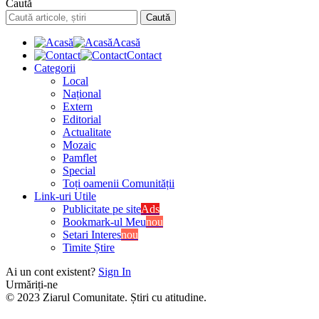
Caută
Acasă
Contact
Categorii
Local
Național
Extern
Editorial
Actualitate
Mozaic
Pamflet
Special
Toți oamenii Comunității
Link-uri Utile
Publicitate pe site
Ads
Bookmark-ul Meu
nou
Setari Interes
nou
Timite Știre
Ai un cont existent?
Sign In
Urmăriți-ne
© 2023 Ziarul Comunitate. Știri cu atitudine.