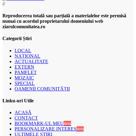
//
Reproducerea totală sau parțială a materialelor este permisă
numai cu acordul proprietarului domeniului web
ziarulcomunitatea.ro
Categorii Știri
LOCAL
NAȚIONAL
ACTUALITATE
EXTERN
PAMFLET
MOZAIC
SPECIAL
OAMENII COMUNITĂȚII
Linku-uri Utile
ACASĂ
CONTACT
BOOKMARK-UL MEU
nou
PERSONALIZARE INTERES
nou
ULTIMELE ȘTIRI