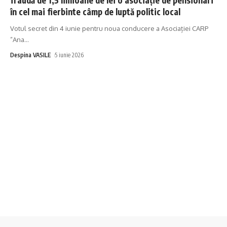
în cel mai fierbinte câmp de luptă politic local
Votul secret din 4 iunie pentru noua conducere a Asociației CARP
”Ana
…
Despina VASILE
5 iunie 2026