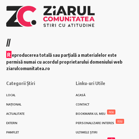
//
R
eproducerea totală sau parțială a materialelor este
permisă numai cu acordul proprietarului domeniului web
ziarulcomunitatea.ro
Categorii Știri
Linku-uri Utile
LOCAL
ACASĂ
NAȚIONAL
CONTACT
nou
ACTUALITATE
BOOKMARK-UL MEU
nou
EXTERN
PERSONALIZARE INTERES
PAMFLET
ULTIMELE ȘTIRI