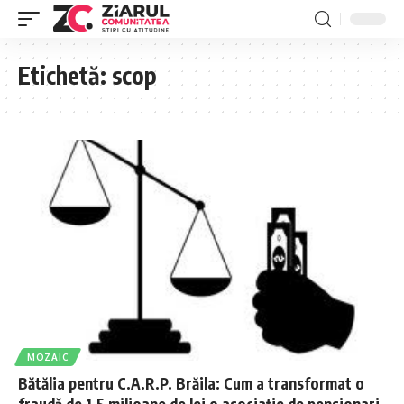
Etichetă:
scop
MOZAIC
Bătălia pentru C.A.R.P. Brăila: Cum a transformat o
fraudă de 1,5 milioane de lei o asociație de pensionari