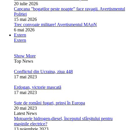
20 iulie 2026
Capcana ”bogaților peste noapte” face ravagii. Avertismentul
Poliției
15 mai 2026
Trec convoaie militare! Avertismentul MApN
6 mai 2026
Extern
Extern
Show More
Top News
Conflictul din Ucraina, ziua 448
17 mai 2023
Erdogan, victorie mascată
17 mai 2023
Sute de români fugari, prinși în Europa
20 mai 2023
Latest News
Motoarele hidrogen-diesel, începutul sfârșitului pentru
mașinile electrice?
13 noiembrie 2023