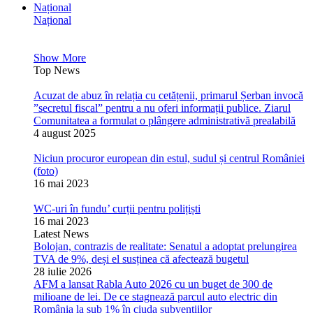
Național
Național
Show More
Top News
Acuzat de abuz în relația cu cetățenii, primarul Șerban invocă
”secretul fiscal” pentru a nu oferi informații publice. Ziarul
Comunitatea a formulat o plângere administrativă prealabilă
4 august 2025
Niciun procuror european din estul, sudul și centrul României
(foto)
16 mai 2023
WC-uri în fundu’ curții pentru polițiști
16 mai 2023
Latest News
Bolojan, contrazis de realitate: Senatul a adoptat prelungirea
TVA de 9%, deși el susținea că afectează bugetul
28 iulie 2026
AFM a lansat Rabla Auto 2026 cu un buget de 300 de
milioane de lei. De ce stagnează parcul auto electric din
România la sub 1% în ciuda subvențiilor