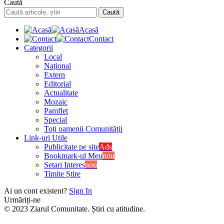
Caută
Acasă
Contact
Categorii
Local
Național
Extern
Editorial
Actualitate
Mozaic
Pamflet
Special
Toți oamenii Comunității
Link-uri Utile
Publicitate pe site
Ads
Bookmark-ul Meu
nou
Setari Interes
nou
Timite Știre
Ai un cont existent?
Sign In
Urmăriți-ne
© 2023 Ziarul Comunitate. Știri cu atitudine.