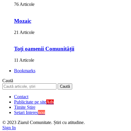
76 Articole
Mozaic
21 Articole
Toți oamenii Comunității
11 Articole
Bookmarks
Caută
Contact
Publicitate pe site
Ads
Timite Știre
Setari Interes
nou
© 2023 Ziarul Comunitate. Știri cu atitudine.
Sign In