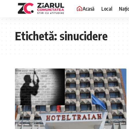
Acasă
Local
Nați
Etichetă:
sinucidere