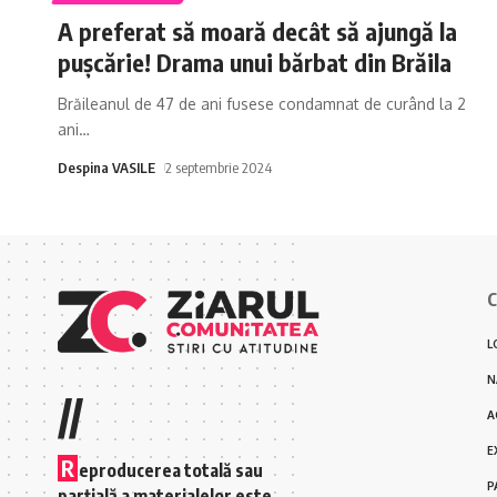
A preferat să moară decât să ajungă la
pușcărie! Drama unui bărbat din Brăila
Brăileanul de 47 de ani fusese condamnat de curând la 2
ani
…
Despina VASILE
2 septembrie 2024
C
L
N
//
A
E
R
eproducerea totală sau
P
parțială a materialelor este