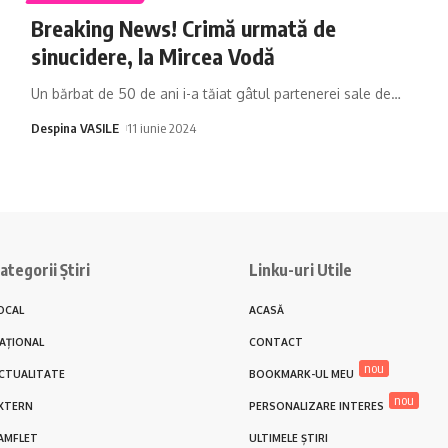
Breaking News! Crimă urmată de
sinucidere, la Mircea Vodă
Un bărbat de 50 de ani i-a tăiat gâtul partenerei sale de
…
Despina VASILE
11 iunie 2024
ategorii Știri
Linku-uri Utile
OCAL
ACASĂ
AȚIONAL
CONTACT
nou
CTUALITATE
BOOKMARK-UL MEU
nou
XTERN
PERSONALIZARE INTERES
AMFLET
ULTIMELE ȘTIRI