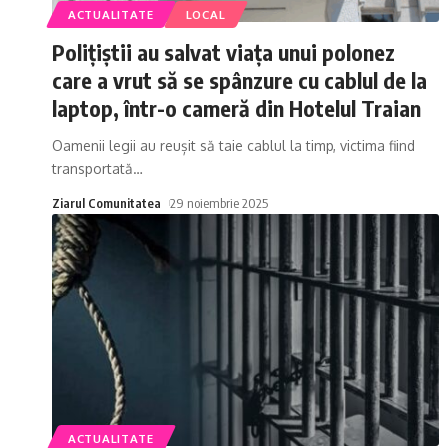
ACTUALITATE
LOCAL
Polițiștii au salvat viața unui polonez
care a vrut să se spânzure cu cablul de la
laptop, într-o cameră din Hotelul Traian
Oamenii legii au reușit să taie cablul la timp, victima fiind
transportată
…
Ziarul Comunitatea
29 noiembrie 2025
ACTUALITATE