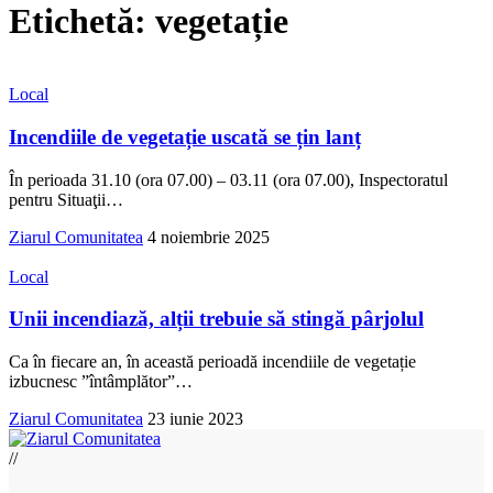
Etichetă:
vegetație
Local
Incendiile de vegetație uscată se țin lanț
În perioada 31.10 (ora 07.00) – 03.11 (ora 07.00), Inspectoratul
pentru Situaţii
…
Ziarul Comunitatea
4 noiembrie 2025
Local
Unii incendiază, alții trebuie să stingă pârjolul
Ca în fiecare an, în această perioadă incendiile de vegetație
izbucnesc ”întâmplător”
…
Ziarul Comunitatea
23 iunie 2023
//