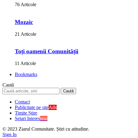
76 Articole
Mozaic
21 Articole
Toți oamenii Comunității
11 Articole
Bookmarks
Caută
Contact
Publicitate pe site
Ads
Timite Știre
Setari Interes
nou
© 2023 Ziarul Comunitate. Știri cu atitudine.
Sign In