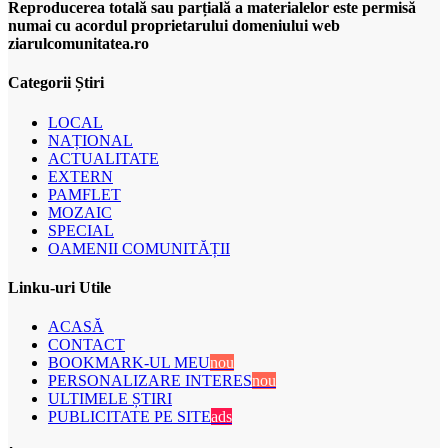
Reproducerea totală sau parțială a materialelor este permisă
numai cu acordul proprietarului domeniului web
ziarulcomunitatea.ro
Categorii Știri
LOCAL
NAȚIONAL
ACTUALITATE
EXTERN
PAMFLET
MOZAIC
SPECIAL
OAMENII COMUNITĂȚII
Linku-uri Utile
ACASĂ
CONTACT
BOOKMARK-UL MEU
nou
PERSONALIZARE INTERES
nou
ULTIMELE ȘTIRI
PUBLICITATE PE SITE
ads