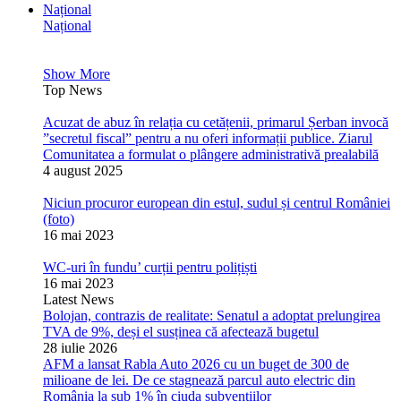
Național
Național
Show More
Top News
Acuzat de abuz în relația cu cetățenii, primarul Șerban invocă
”secretul fiscal” pentru a nu oferi informații publice. Ziarul
Comunitatea a formulat o plângere administrativă prealabilă
4 august 2025
Niciun procuror european din estul, sudul și centrul României
(foto)
16 mai 2023
WC-uri în fundu’ curții pentru polițiști
16 mai 2023
Latest News
Bolojan, contrazis de realitate: Senatul a adoptat prelungirea
TVA de 9%, deși el susținea că afectează bugetul
28 iulie 2026
AFM a lansat Rabla Auto 2026 cu un buget de 300 de
milioane de lei. De ce stagnează parcul auto electric din
România la sub 1% în ciuda subvențiilor