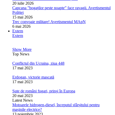
20 iulie 2026
Capcana ”bogaților peste noapte” face ravagii. Avertismentul
Poliției
15 mai 2026
Trec convoaie militare! Avertismentul MApN
6 mai 2026
Extern
Extern
Show More
Top News
Conflictul din Ucraina, ziua 448
17 mai 2023
Erdogan, victorie mascată
17 mai 2023
Sute de români fugari, prinși în Europa
20 mai 2023
Latest News
Motoarele hidrogen-diesel, începutul sfârșitului pentru
mașinile electrice?
13 noiembrie 2023