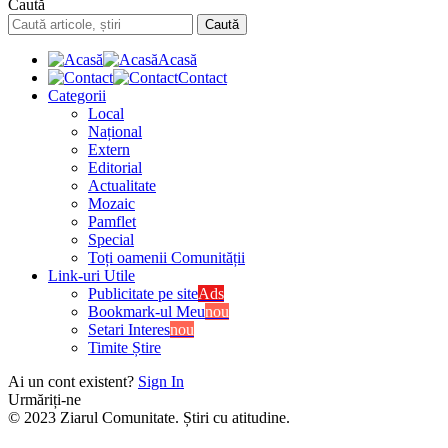
Caută
Acasă
Contact
Categorii
Local
Național
Extern
Editorial
Actualitate
Mozaic
Pamflet
Special
Toți oamenii Comunității
Link-uri Utile
Publicitate pe site
Ads
Bookmark-ul Meu
nou
Setari Interes
nou
Timite Știre
Ai un cont existent?
Sign In
Urmăriți-ne
© 2023 Ziarul Comunitate. Știri cu atitudine.