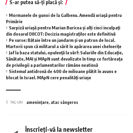
S-ar putea să-ți placă și:
Mormanele de gunoi de la Galbenu. Amendă uriașă pentru
Primărie
Surpiză uriașă pentru Marian Buricea și alți cinci inculpați
din dosarul DIICOT: Decizia magistraților este definitivă
Pe surse: Bătaie între un jandarm și un patron de local.
Martorii spun că militarul a sărit în apărarea unei chelnerițe
Jaf la baza statului, opulență la vârf: Salariile din Educație,
Sănătate, MAI și MApN sunt devalizate în timp ce fortăreața
de privilegii a parlamentarilor rămâne neatinsă
Sistemul antidronă de 400 de milioane plătit în avans e
blocat în Israel. MApN cere penalități uriașe
amenințare
,
atac sângeros
TAG-URI:
Înscrieți-vă la newsletter