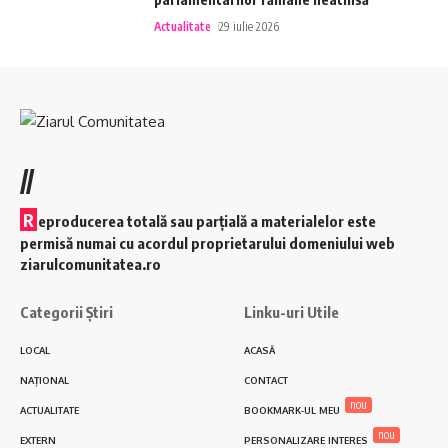
Actualitate
29 iulie 2026
//
R
eproducerea totală sau parțială a materialelor este
permisă numai cu acordul proprietarului domeniului web
ziarulcomunitatea.ro
Categorii Știri
Linku-uri Utile
LOCAL
ACASĂ
NAȚIONAL
CONTACT
nou
ACTUALITATE
BOOKMARK-UL MEU
nou
EXTERN
PERSONALIZARE INTERES