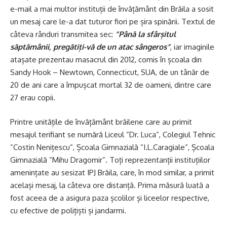
e-mail a mai multor instituții de învățământ din Brăila a sosit
un mesaj care le-a dat tuturor fiori pe șira spinării. Textul de
câteva rânduri transmitea sec:
”Până la sfârșitul
săptămânii, pregătiți-vă de un atac sângeros”
, iar imaginile
atașate prezentau masacrul din 2012, comis în școala din
Sandy Hook – Newtown, Connecticut, SUA, de un tânăr de
20 de ani care a împușcat mortal 32 de oameni, dintre care
27 erau copii.
Printre unitățile de învățământ brăilene care au primit
mesajul terifiant se numără Liceul ”Dr. Luca”, Colegiul Tehnic
”Costin Nenițescu”, Școala Gimnazială ”I.L.Caragiale”, Școala
Gimnazială ”Mihu Dragomir”. Toți reprezentanții instituțiilor
amenințate au sesizat IPJ Brăila, care, în mod similar, a primit
același mesaj, la câteva ore distanță. Prima măsură luată a
fost aceea de a asigura paza școlilor și liceelor respective,
cu efective de polițiști și jandarmi.