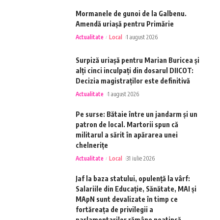
Mormanele de gunoi de la Galbenu.
Amendă uriașă pentru Primărie
Actualitate
Local
1 august 2026
Surpiză uriașă pentru Marian Buricea și
alți cinci inculpați din dosarul DIICOT:
Decizia magistraților este definitivă
Actualitate
1 august 2026
Pe surse: Bătaie între un jandarm și un
patron de local. Martorii spun că
militarul a sărit în apărarea unei
chelnerițe
Actualitate
Local
31 iulie 2026
Jaf la baza statului, opulență la vârf:
Salariile din Educație, Sănătate, MAI și
MApN sunt devalizate în timp ce
fortăreața de privilegii a
parlamentarilor rămâne neatinsă