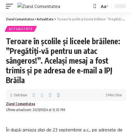
Aa
Ziarul Comunitatea
>
Actualitate
>
Teroare în școlile și liceele brăilene: ”Pregătiți-vă pentru un atac sângeros!”. Același mesaj a fost trimis și pe adresa de e-mail a IPJ Brăila
ACTUALITATE
Teroare în școlile și liceele brăilene:
”Pregătiți-vă pentru un atac
sângeros!”. Același mesaj a fost
trimis și pe adresa de e-mail a IPJ
Brăila
Distribuie
3 Min Citire
Ziarul Comunitatea
Ultima actualizare: 2025/09/24 at 12:02 PM
În după-amiaza zilei de 23 septembrie a.c., pe adresele de