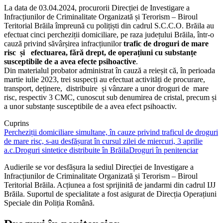
La data de 03.04.2024, procurorii Direcției de Investigare a
Infracțiunilor de Criminalitate Organizată și Terorism – Biroul
Teritorial Brăila împreună cu polițiști din cadrul S.C.C.O. Brăila au
efectuat cinci percheziții domiciliare, pe raza județului Brăila, într-o
cauză privind săvârșirea infracțiunilor
trafic de droguri de mare
risc și efectuarea, fără drept, de operațiuni cu substanțe
susceptibile de a avea efecte psihoactive
.
Din materialul probator administrat în cauză a reieșit că, în perioada
martie iulie 2023, trei suspecți au efectuat activități de procurare,
transport, deținere, distribuire și vânzare a unor droguri de mare
risc, respectiv 3 CMC, cunoscut sub denumirea de cristal, precum și
a unor substanțe susceptibile de a avea efect psihoactiv.
Cuprins
Percheziții domiciliare simultane, în cauze privind traficul de droguri
de mare risc, s-au desfășurat în cursul zilei de miercuri, 3 aprilie
a.c.
Droguri sintetice distribuite în Brăila
Droguri în penitenciar
Audierile se vor desfășura la sediul Direcției de Investigare a
Infracțiunilor de Criminalitate Organizată și Terorism – Biroul
Teritorial Brăila. Acțiunea a fost sprijinită de jandarmi din cadrul IJJ
Brăila. Suportul de specialitate a fost asigurat de Direcția Operațiuni
Speciale din Poliția Română.