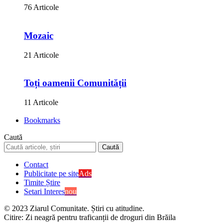
76 Articole
Mozaic
21 Articole
Toți oamenii Comunității
11 Articole
Bookmarks
Caută
Contact
Publicitate pe site
Ads
Timite Știre
Setari Interes
nou
© 2023 Ziarul Comunitate. Știri cu atitudine.
Citire:
Zi neagră pentru traficanții de droguri din Brăila