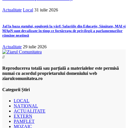
Actualitate
Local
31 iulie 2026
Jaf la baza statului, opulență la vârf: Salariile din Educație, Sănătate, MAI și
MApN sunt devalizate în timp ce fortăreața de privilegii a parlamentarilor
rămâne neatinsă
Actualitate
29 iulie 2026
//
Reproducerea totală sau parțială a materialelor este permisă
numai cu acordul proprietarului domeniului web
ziarulcomunitatea.ro
Categorii Știri
LOCAL
NAȚIONAL
ACTUALITATE
EXTERN
PAMFLET
MOZAIC