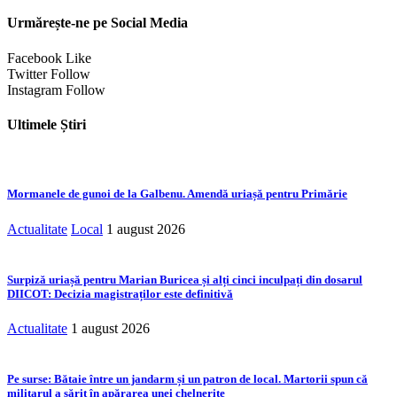
Urmărește-ne pe Social Media
Facebook
Like
Twitter
Follow
Instagram
Follow
Ultimele Știri
Mormanele de gunoi de la Galbenu. Amendă uriașă pentru Primărie
Actualitate
Local
1 august 2026
Surpiză uriașă pentru Marian Buricea și alți cinci inculpați din dosarul
DIICOT: Decizia magistraților este definitivă
Actualitate
1 august 2026
Pe surse: Bătaie între un jandarm și un patron de local. Martorii spun că
militarul a sărit în apărarea unei chelnerițe