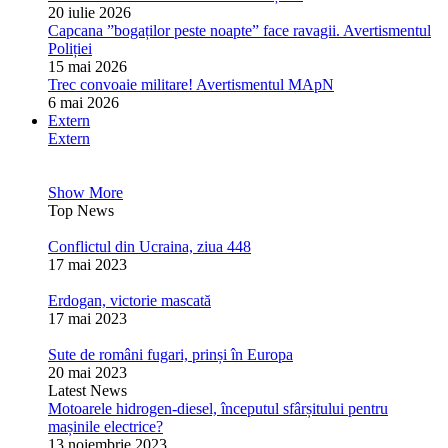
20 iulie 2026
Capcana ”bogaților peste noapte” face ravagii. Avertismentul
Poliției
15 mai 2026
Trec convoaie militare! Avertismentul MApN
6 mai 2026
Extern
Extern
Show More
Top News
Conflictul din Ucraina, ziua 448
17 mai 2023
Erdogan, victorie mascată
17 mai 2023
Sute de români fugari, prinși în Europa
20 mai 2023
Latest News
Motoarele hidrogen-diesel, începutul sfârșitului pentru
mașinile electrice?
13 noiembrie 2023