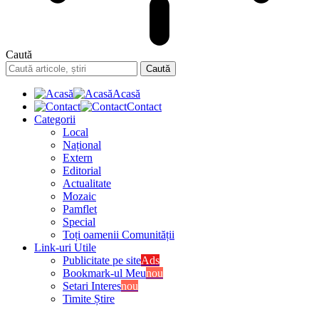
Caută
Acasă
Contact
Categorii
Local
Național
Extern
Editorial
Actualitate
Mozaic
Pamflet
Special
Toți oamenii Comunității
Link-uri Utile
Publicitate pe site
Ads
Bookmark-ul Meu
nou
Setari Interes
nou
Timite Știre