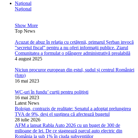
Național
Național
Show More
Top News
Acuzat de abuz în relația cu cetățenii, primarul Șerban invocă
”secretul fiscal” pentru a nu oferi informații publice. Ziarul
Comunitatea a formulat o plângere administrativă prealabilă
4 august 2025
Niciun procuror european din estul, sudul și centrul României
(foto)
16 mai 2023
WC-uri în fundu’ curții pentru polițiști
16 mai 2023
Latest News
Bolojan, contrazis de realitate: Senatul a adoptat prelungirea
TVA de 9%, deși el susținea că afectează bugetul
28 iulie 2026
AFM a lansat Rabla Auto 2026 cu un buget de 300 de
milioane de lei. De ce stagnează parcul auto electric din
România la sub 1% în ciuda subvențiilor