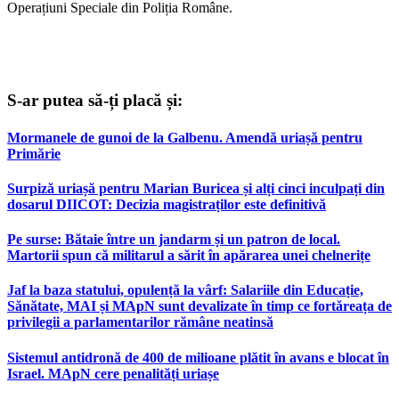
Operațiuni Speciale din Poliția Române.
S-ar putea să-ți placă și:
Mormanele de gunoi de la Galbenu. Amendă uriașă pentru
Primărie
Surpiză uriașă pentru Marian Buricea și alți cinci inculpați din
dosarul DIICOT: Decizia magistraților este definitivă
Pe surse: Bătaie între un jandarm și un patron de local.
Martorii spun că militarul a sărit în apărarea unei chelnerițe
Jaf la baza statului, opulență la vârf: Salariile din Educație,
Sănătate, MAI și MApN sunt devalizate în timp ce fortăreața de
privilegii a parlamentarilor rămâne neatinsă
Sistemul antidronă de 400 de milioane plătit în avans e blocat în
Israel. MApN cere penalități uriașe