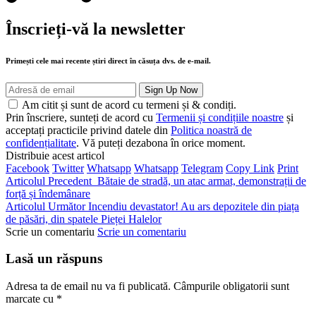
Înscrieți-vă la newsletter
Primești cele mai recente știri direct în căsuța dvs. de e-mail.
Am citit și sunt de acord cu termeni și & condiți.
Prin înscriere, sunteți de acord cu
Termenii și condițiile noastre
și
acceptați practicile privind datele din
Politica noastră de
confidențialitate
. Vă puteți dezabona în orice moment.
Distribuie acest articol
Facebook
Twitter
Whatsapp
Whatsapp
Telegram
Copy Link
Print
Articolul Precedent
Bătaie de stradă, un atac armat, demonstrații de
forță și îndemânare
Articolul Următor
Incendiu devastator! Au ars depozitele din piața
de păsări, din spatele Pieței Halelor
Scrie un comentariu
Scrie un comentariu
Lasă un răspuns
Adresa ta de email nu va fi publicată.
Câmpurile obligatorii sunt
marcate cu
*