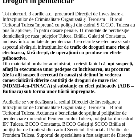
Droguri în penitenciar
Tot miercuri, 3 aprilie a.c., procurorii Direcției de Investigare a
Infracțiunilor de Criminalitate Organizată și Terorism – Biroul
Teritorial Tulcea împreună cu polițiști din cadrul S.C.C.O. Tulcea au
pus în aplicare, în patru dosare penale, 11 mandate de percheziție
domiciliară pe raza județelor Tulcea, Brăila, Galați și Constanța,
inclusiv într-o unitate de penitenciar. Cercetările se efectuează sub
aspectul săvârșirii infracțiunilor de
trafic de droguri mare risc și
efectuarea, fără drept, de operațiuni cu produse cu efecte
psihoactive.
Din materialul probator administrat, a reieșit faptul că,
opt suspecți,
aflați în executarea unor pedepse cu închisoarea, au procurat
(de la alți suspecți cercetați în cauză) și deținut în vederea
comercializării diferite cantități de droguri de mare risc
(MDMB-4en-PINACA) și substanțe cu efect psihoactiv (ADB –
Butinaca) sub forma unor hârtii impregnate.
Audierile se vor desfășura la sediul Direcției de Investigare a
Infracțiunilor de Criminalitate Organizată și Terorism – Biroul
Teritorial Tulcea. Acțiunea a beneficiat de sprijinul polițiștilor de
penitenciare din cadrul Penitenciarului Tulcea, polițiștilor din cadrul
IPJ Tulcea, BCCO Constanța, BCCO Galați și SCCO Brăila și
polițiștilor de frontieră din cadrul Serviciul Teritorial al Politiei de
Frontiera Tulcea. Suportul de specialitate a fost asigurat de Direcția