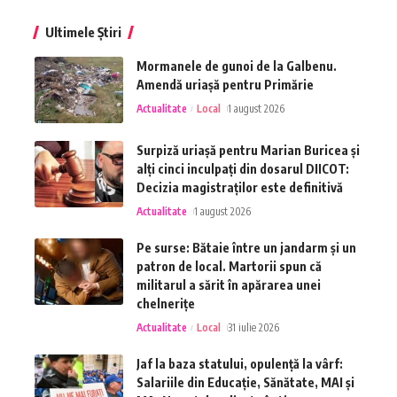
Ultimele Știri
Mormanele de gunoi de la Galbenu.
Amendă uriașă pentru Primărie
Actualitate
Local
1 august 2026
Surpiză uriașă pentru Marian Buricea și
alți cinci inculpați din dosarul DIICOT:
Decizia magistraților este definitivă
Actualitate
1 august 2026
Pe surse: Bătaie între un jandarm și un
patron de local. Martorii spun că
militarul a sărit în apărarea unei
chelnerițe
Actualitate
Local
31 iulie 2026
Jaf la baza statului, opulență la vârf:
Salariile din Educație, Sănătate, MAI și