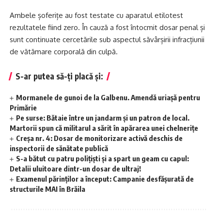
Ambele șoferițe au fost testate cu aparatul etilotest
rezultatele fiind zero. În cauză a fost întocmit dosar penal și
sunt continuate cercetările sub aspectul săvârșirii infracțiunii
de vătămare corporală din culpă.
S-ar putea să-ți placă și:
Mormanele de gunoi de la Galbenu. Amendă uriașă pentru
Primărie
Pe surse: Bătaie între un jandarm și un patron de local.
Martorii spun că militarul a sărit în apărarea unei chelnerițe
Creșa nr. 4: Dosar de monitorizare activă deschis de
inspectorii de sănătate publică
S-a bătut cu patru polițiști și a spart un geam cu capul:
Detalii uluitoare dintr-un dosar de ultraj!
Examenul părinților a început: Campanie desfășurată de
structurile MAI în Brăila