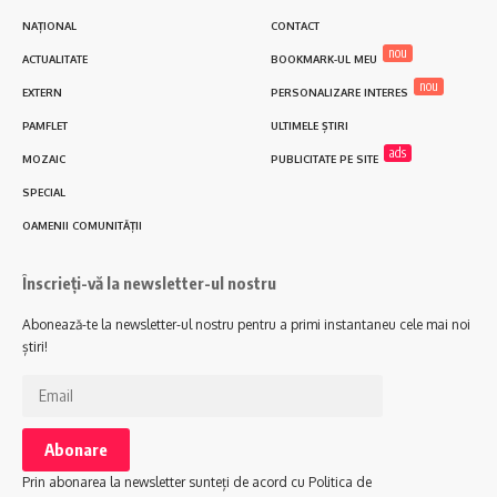
NAȚIONAL
CONTACT
nou
ACTUALITATE
BOOKMARK-UL MEU
nou
EXTERN
PERSONALIZARE INTERES
PAMFLET
ULTIMELE ȘTIRI
ads
MOZAIC
PUBLICITATE PE SITE
SPECIAL
OAMENII COMUNITĂȚII
Înscrieți-vă la newsletter-ul nostru
Abonează-te la newsletter-ul nostru pentru a primi instantaneu cele mai noi
știri!
Prin abonarea la newsletter sunteți de acord cu Politica de