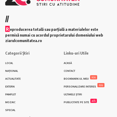
//
R
eproducerea totală sau parțială a materialelor este
permisă numai cu acordul proprietarului domeniului web
ziarulcomunitatea.ro
Categorii Știri
Linku-uri Utile
LOCAL
ACASĂ
NAȚIONAL
CONTACT
nou
ACTUALITATE
BOOKMARK-UL MEU
nou
EXTERN
PERSONALIZARE INTERES
PAMFLET
ULTIMELE ȘTIRI
ads
MOZAIC
PUBLICITATE PE SITE
SPECIAL