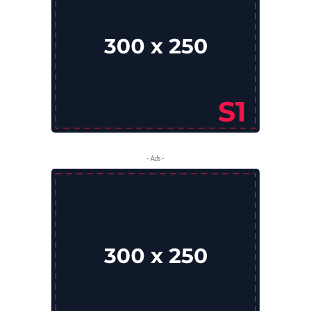
- Ads -