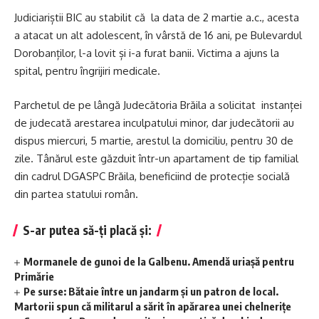
Judiciariștii BIC au stabilit că la data de 2 martie a.c., acesta
a atacat un alt adolescent, în vârstă de 16 ani, pe Bulevardul
Dorobanților, l-a lovit și i-a furat banii. Victima a ajuns la
spital, pentru îngrijiri medicale.
Parchetul de pe lângă Judecătoria Brăila a solicitat instanței
de judecată arestarea inculpatului minor, dar judecătorii au
dispus miercuri, 5 martie, arestul la domiciliu, pentru 30 de
zile. Tânărul este găzduit într-un apartament de tip familial
din cadrul DGASPC Brăila, beneficiind de protecție socială
din partea statului român.
S-ar putea să-ți placă și:
Mormanele de gunoi de la Galbenu. Amendă uriașă pentru
Primărie
Pe surse: Bătaie între un jandarm și un patron de local.
Martorii spun că militarul a sărit în apărarea unei chelnerițe