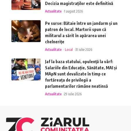
Decizia magistraților este definitivă
Actualitate
1 august 2026
Pe surse: Bătaie între un jandarm și un
patron de local. Martorii spun că
militarul a sărit în apărarea unei
chelnerițe
Actualitate
Local
31 iulie 2026
Jaf la baza statului, opulență la vârf:
Salariile din Educație, Sănătate, MAI și
MApN sunt devalizate în timp ce
fortăreața de privilegii a
parlamentarilor rămâne neatinsă
Actualitate
29 iulie 2026