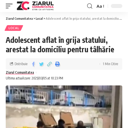
Aa
Ziarul Comunitatea
>
Local
>
Adolescent aflat în grija statului, arestat la domiciliu pentru tâlhărie
LOCAL
Adolescent aflat în grija statului,
arestat la domiciliu pentru tâlhărie
Distribuie
1 Min Citire
Ziarul Comunitatea
Ultima actualizare: 2025/03/05 at 10:23 PM