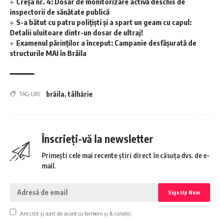
Creșa nr. 4: Dosar de monitorizare activă deschis de
inspectorii de sănătate publică
S-a bătut cu patru polițiști și a spart un geam cu capul:
Detalii uluitoare dintr-un dosar de ultraj!
Examenul părinților a început: Campanie desfășurată de
structurile MAI în Brăila
brăila
,
tâlhărie
TAG-URI:
Înscrieți-vă la newsletter
Primești cele mai recente știri direct în căsuța dvs. de e-
mail.
Am citit și sunt de acord cu termeni și & condiți.