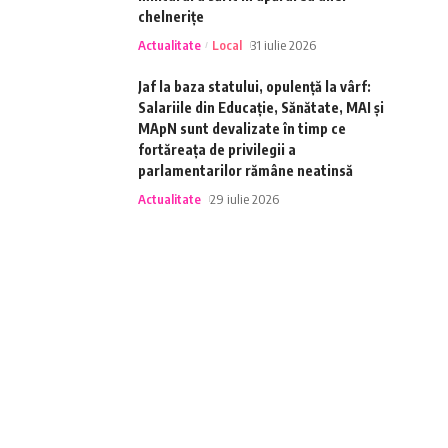
chelnerițe
Actualitate
Local
31 iulie 2026
Jaf la baza statului, opulență la vârf:
Salariile din Educație, Sănătate, MAI și
MApN sunt devalizate în timp ce
fortăreața de privilegii a
parlamentarilor rămâne neatinsă
Actualitate
29 iulie 2026