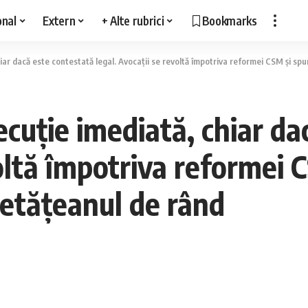
onal
Extern
+ Alte rubrici
Bookmarks
ar dacă este contestată legal. Avocații se revoltă împotriva reformei CSM și spun
cuție imediată, chiar da
oltă împotriva reformei C
cetățeanul de rând