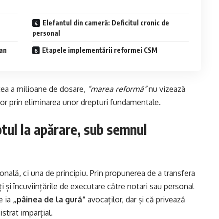
Elefantul din cameră: Deficitul cronic de
personal
ean
Etapele implementării reformei CSM
tea a milioane de dosare,
”marea reformă”
nu vizează
lor prin eliminarea unor drepturi fundamentale.
ptul la apărare, sub semnul
nală, ci una de principiu. Prin propunerea de a transfera
ți și încuviințările de executare către notari sau personal
e ia
„pâinea de la gură”
avocaților, dar și că privează
strat imparțial.