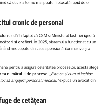
ind că decizia lor nu mai poate fi blocată rapid de o
citul cronic de personal
ui rezidă în faptul că CSM și Ministerul Justiției ignoră
cători și grefieri.
În 2025, sistemul a funcționat cu un
ânând neocupate din cauza pensionărilor masive și a
umană pentru a asigura celeritatea proceselor, acesta alege
rea numărului de procese.
„Este ca și cum ai închide
n loc să angajezi personal medical,”
explică un avocat din
 fuge de cetățean