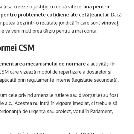
că să creeze o justiție cu două viteze:
una pentru
, pentru problemele cotidiene ale cetățeanului.
Dacă
 putea trezi într-o realitate juridică în care sunt
vinovați
rie va veni mult prea târziu pentru a mai conta.
formei CSM
ementarea mecanismului de normare
a activității în
CSM care vizează modul de repartizare a dosarelor și
plicată prin regulamente interne (legislație secundară).
um cele privind amenzile rutiere sau divorțurile) au fost
ie
a.c.. Acestea nu intră în vigoare imediat, ci trebuie să
ordonanță de urgență sau proiect, votul în Parlament,