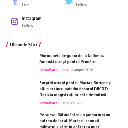
Like
Follow
Instagram
Follow
Ultimele Știri
Mormanele de gunoi de la Galbenu.
Amendă uriașă pentru Primărie
Actualitate
Local
1 august 2026
Surpiză uriașă pentru Marian Buricea și
alți cinci inculpați din dosarul DIICOT:
Decizia magistraților este definitivă
Actualitate
1 august 2026
Pe surse: Bătaie între un jandarm și un
patron de local. Martorii spun că
militarul a sărit în apărarea unei