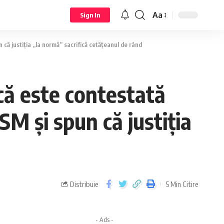
Aa
Sign In
 că justiția „la normă” sacrifică cetățeanul de rând
că este contestată
SM și spun că justiția
Distribuie
5 Min Citire
- Ads -