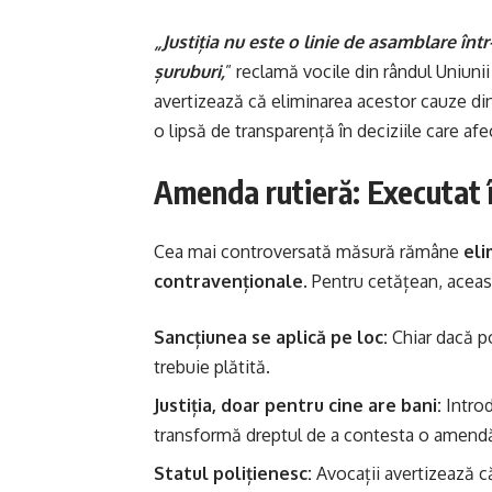
„Justiția nu este o linie de asamblare în
șuruburi,
” reclamă vocile din rândul Uniuni
avertizează că eliminarea acestor cauze din 
o lipsă de transparență în deciziile care afe
Amenda rutieră: Executat î
Cea mai controversată măsură rămâne
eli
contravenționale
. Pentru cetățean, aceas
Sancțiunea se aplică pe loc:
Chiar dacă po
trebuie plătită.
Justiția, doar pentru cine are bani:
Introd
transformă dreptul de a contesta o amendă î
Statul polițienesc:
Avocații avertizează c