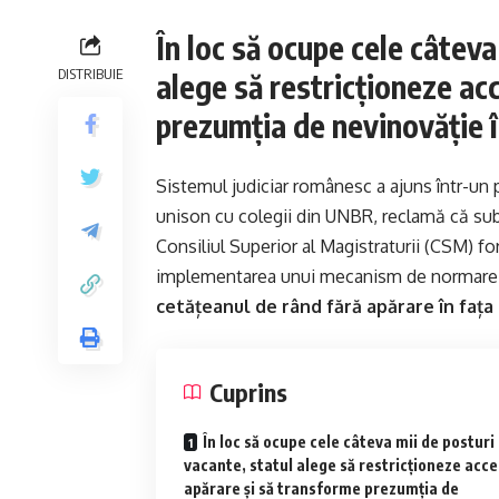
În loc să ocupe cele câteva
DISTRIBUIE
alege să restricționeze ac
prezumția de nevinovăție î
Sistemul judiciar românesc a ajuns într-un p
unison cu colegii din UNBR, reclamă că su
Consiliul Superior al Magistraturii (CSM) fo
implementarea unui mecanism de normare a 
cetățeanul de rând fără apărare în fața
Cuprins
În loc să ocupe cele câteva mii de posturi
vacante, statul alege să restricționeze acce
apărare și să transforme prezumția de