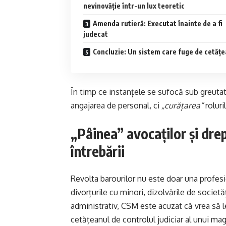
nevinovăție într-un lux teoretic
Amenda rutieră: Executat înainte de a fi
judecat
Concluzie: Un sistem care fuge de cetăț
În timp ce instanțele se sufocă sub greuta
angajarea de personal, ci
„curățarea”
roluri
„Pâinea” avocaților și dre
întrebării
Revolta barourilor nu este doar una profesio
divorțurile cu minori, dizolvările de societă
administrativ, CSM este acuzat că vrea să l
cetățeanul de controlul judiciar al unui magi