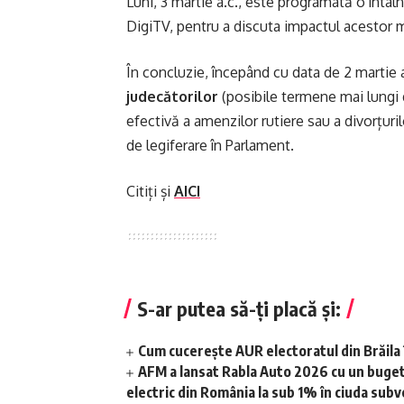
Luni, 3 martie a.c., este programată o întâln
DigiTV, pentru a discuta impactul acestor m
În concluzie, începând cu data de 2 martie a
judecătorilor
(posibile termene mai lungi d
efectivă a amenzilor rutiere sau a divorțuri
de legiferare în Parlament.
Citiți și
AICI
S-ar putea să-ți placă și:
Cum cucerește AUR electoratul din Brăila 
AFM a lansat Rabla Auto 2026 cu un buget 
electric din România la sub 1% în ciuda subv