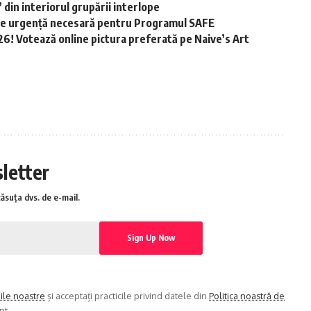
 din interiorul grupării interlope
 de urgență necesară pentru Programul SAFE
026! Votează online pictura preferată pe Naive’s Art
sletter
căsuța dvs. de e-mail.
iile noastre
și acceptați practicile privind datele din
Politica noastră de
nt.