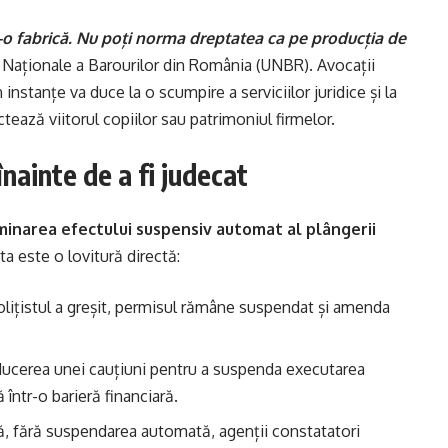
tr-o fabrică. Nu poți norma dreptatea ca pe producția de
i Naționale a Barourilor din România (UNBR). Avocații
instanțe va duce la o scumpire a serviciilor juridice și la
ctează viitorul copiilor sau patrimoniul firmelor.
nainte de a fi judecat
minarea efectului suspensiv automat al plângerii
ta este o lovitură directă:
lițistul a greșit, permisul rămâne suspendat și amenda
ucerea unei cauțiuni pentru a suspenda executarea
ntr-o barieră financiară.
ă, fără suspendarea automată, agenții constatatori