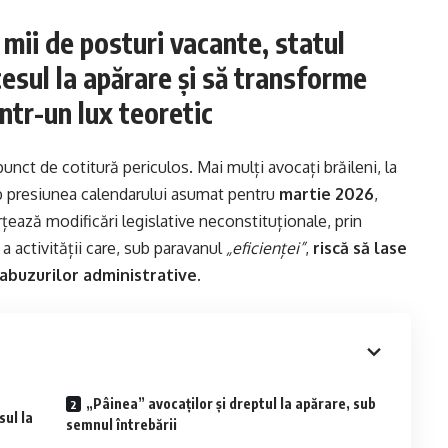
 mii de posturi vacante, statul
cesul la apărare și să transforme
ntr-un lux teoretic
unct de cotitură periculos. Mai mulți avocați brăileni, la
b presiunea calendarului asumat pentru
martie 2026
,
rțează modificări legislative neconstituționale, prin
activității care, sub paravanul
„eficienței”
,
riscă să lase
 abuzurilor administrative
.
„Pâinea” avocaților și dreptul la apărare, sub
sul la
semnul întrebării