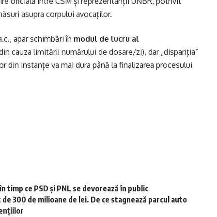
ire oficială între CSM și reprezentanții UNBR, potrivit
ăsuri asupra corpului avocaților.
.c., apar schimbări în
modul de lucru al
in cauza limitării numărului de dosare/zi), dar „dispariția”
lor din instanțe va mai dura până la finalizarea procesului
în timp ce PSD și PNL se devorează în public
de 300 de milioane de lei. De ce stagnează parcul auto
ențiilor