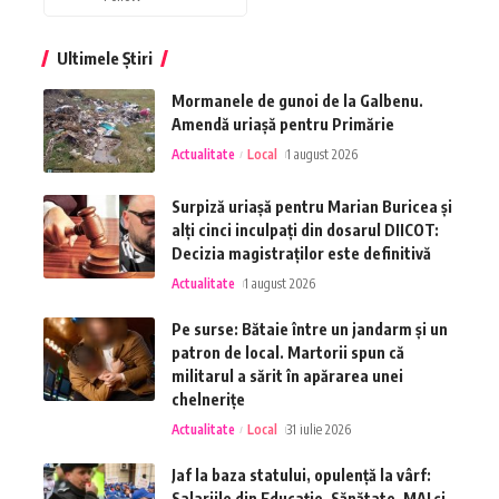
Ultimele Știri
Mormanele de gunoi de la Galbenu.
Amendă uriașă pentru Primărie
Actualitate
Local
1 august 2026
Surpiză uriașă pentru Marian Buricea și
alți cinci inculpați din dosarul DIICOT:
Decizia magistraților este definitivă
Actualitate
1 august 2026
Pe surse: Bătaie între un jandarm și un
patron de local. Martorii spun că
militarul a sărit în apărarea unei
chelnerițe
Actualitate
Local
31 iulie 2026
Jaf la baza statului, opulență la vârf:
Salariile din Educație, Sănătate, MAI și