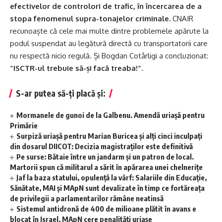
efectivelor de controlori de trafic, în încercarea de a
stopa fenomenul supra-tonajelor criminale.
CNAIR
recunoaște că cele mai multe dintre problemele apărute la
podul suspendat au legătură directă cu transportatorii care
nu respectă nicio regulă. Și Bogdan Cotârligi a concluzionat:
”ISCTR-ul trebuie să-și facă treaba!”.
S-ar putea să-ți placă și:
Mormanele de gunoi de la Galbenu. Amendă uriașă pentru
Primărie
Surpiză uriașă pentru Marian Buricea și alți cinci inculpați
din dosarul DIICOT: Decizia magistraților este definitivă
Pe surse: Bătaie între un jandarm și un patron de local.
Martorii spun că militarul a sărit în apărarea unei chelnerițe
Jaf la baza statului, opulență la vârf: Salariile din Educație,
Sănătate, MAI și MApN sunt devalizate în timp ce fortăreața
de privilegii a parlamentarilor rămâne neatinsă
Sistemul antidronă de 400 de milioane plătit în avans e
blocat în Israel. MApN cere penalități uriașe