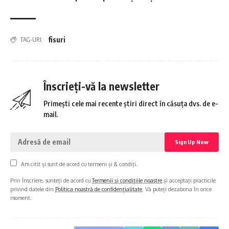
fisuri
TAG-URI:
Înscrieți-vă la newsletter
Primești cele mai recente știri direct în căsuța dvs. de e-
mail.
Am citit și sunt de acord cu termeni și & condiți.
Prin înscriere, sunteți de acord cu
Termenii și condițiile noastre
și acceptați practicile
privind datele din
Politica noastră de confidențialitate
. Vă puteți dezabona în orice
moment.