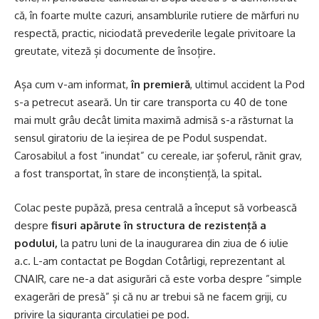
că, în foarte multe cazuri, ansamblurile rutiere de mărfuri nu
respectă, practic, niciodată prevederile legale privitoare la
greutate, viteză și documente de însoțire.
Așa cum v-am informat,
în premieră
, ultimul accident la Pod
s-a petrecut aseară. Un tir care transporta cu 40 de tone
mai mult grâu decât limita maximă admisă s-a răsturnat la
sensul giratoriu de la ieșirea de pe Podul suspendat.
Carosabilul a fost ”inundat” cu cereale, iar șoferul, rănit grav,
a fost transportat, în stare de inconștiență, la spital.
Colac peste pupăză, presa centrală a început să vorbească
despre
fisuri apărute în structura de rezistență a
podului,
la patru luni de la inaugurarea din ziua de 6 iulie
a.c. L-am contactat pe Bogdan Cotârligi, reprezentant al
CNAIR, care ne-a dat asigurări că este vorba despre ”simple
exagerări de presă” și că nu ar trebui să ne facem griji, cu
privire la siguranța circulației pe pod.