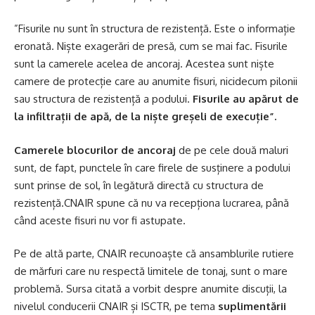
”Fisurile nu sunt în structura de rezistență. Este o informație
eronată. Niște exagerări de presă, cum se mai fac. Fisurile
sunt la camerele acelea de ancoraj. Acestea sunt niște
camere de protecție care au anumite fisuri, nicidecum pilonii
sau structura de rezistență a podului.
Fisurile au apărut de
la infiltrații de apă, de la niște greșeli de execuție”.
Camerele blocurilor de ancoraj
de pe cele două maluri
sunt, de fapt, punctele în care firele de susținere a podului
sunt prinse de sol, în legătură directă cu structura de
rezistență.CNAIR spune că nu va recepționa lucrarea, până
când aceste fisuri nu vor fi astupate.
Pe de altă parte, CNAIR recunoaște că ansamblurile rutiere
de mărfuri care nu respectă limitele de tonaj, sunt o mare
problemă. Sursa citată a vorbit despre anumite discuții, la
nivelul conducerii CNAIR și ISCTR, pe tema
suplimentării