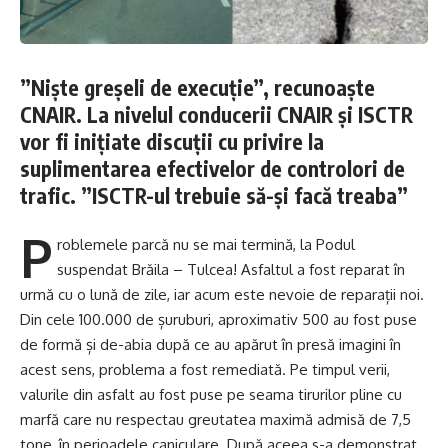
”
Niște greșeli de execuție”, recunoaște
CNAIR. La nivelul conducerii CNAIR și ISCTR
vor fi inițiate discuții cu privire la
suplimentarea efectivelor de controlori de
trafic. ”ISCTR-ul trebuie să-și facă treaba”
P
roblemele parcă nu se mai termină, la Podul
suspendat Brăila – Tulcea! Asfaltul a fost reparat în
urmă cu o lună de zile, iar acum este nevoie de reparații noi.
Din cele 100.000 de șuruburi, aproximativ 500 au fost puse
de formă și de-abia după ce au apărut în presă imagini în
acest sens, problema a fost remediată. Pe timpul verii,
valurile din asfalt au fost puse pe seama tirurilor pline cu
marfă care nu respectau greutatea maximă admisă de 7,5
tone, în perioadele caniculare. După aceea s-a demonstrat