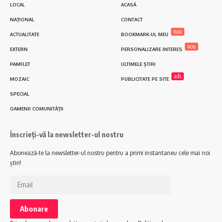
LOCAL
ACASĂ
NAȚIONAL
CONTACT
nou
ACTUALITATE
BOOKMARK-UL MEU
nou
EXTERN
PERSONALIZARE INTERES
PAMFLET
ULTIMELE ȘTIRI
ads
MOZAIC
PUBLICITATE PE SITE
SPECIAL
OAMENII COMUNITĂȚII
Înscrieți-vă la newsletter-ul nostru
Abonează-te la newsletter-ul nostru pentru a primi instantaneu cele mai noi
știri!