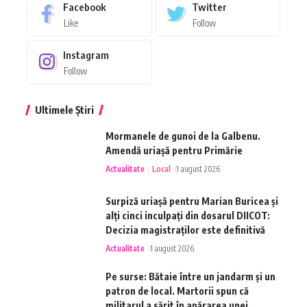
Facebook
Twitter
Like
Follow
Instagram
Follow
Ultimele Știri
Mormanele de gunoi de la Galbenu.
Amendă uriașă pentru Primărie
Actualitate
Local
1 august 2026
Surpiză uriașă pentru Marian Buricea și
alți cinci inculpați din dosarul DIICOT:
Decizia magistraților este definitivă
Actualitate
1 august 2026
Pe surse: Bătaie între un jandarm și un
patron de local. Martorii spun că
militarul a sărit în apărarea unei