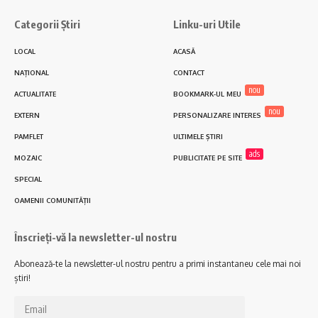
Categorii Știri
Linku-uri Utile
LOCAL
ACASĂ
NAȚIONAL
CONTACT
nou
ACTUALITATE
BOOKMARK-UL MEU
nou
EXTERN
PERSONALIZARE INTERES
PAMFLET
ULTIMELE ȘTIRI
ads
MOZAIC
PUBLICITATE PE SITE
SPECIAL
OAMENII COMUNITĂȚII
Înscrieți-vă la newsletter-ul nostru
Abonează-te la newsletter-ul nostru pentru a primi instantaneu cele mai noi
știri!