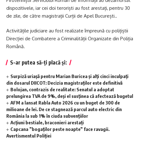
Pirotehniștii Serviciului Român de Informații au dezamorsat
dispozitivele, iar cei doi teroriști au fost arestați, pentru 30
de zile, de către magistrații Curții de Apel București..
Activitățile judiciare au fost realizate împreună cu polițiștii
Direcției de Combatere a Criminalității Organizate din Poliția
Română.
S-ar putea să-ți placă și:
Surpiză uriașă pentru Marian Buricea și alți cinci inculpați
din dosarul DIICOT: Decizia magistraților este definitivă
Bolojan, contrazis de realitate: Senatul a adoptat
prelungirea TVA de 9%, deși el susținea că afectează bugetul
AFM a lansat Rabla Auto 2026 cu un buget de 300 de
milioane de lei. De ce stagnează parcul auto electric din
România la sub 1% în ciuda subvențiilor
Acțiuni bestiale, braconieri arestați
Capcana ”bogaților peste noapte” face ravagii.
Avertismentul Poliției