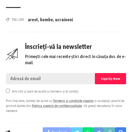
arest
,
bombe
,
ucraineni
TAG-URI:
Înscrieți-vă la newsletter
Primești cele mai recente știri direct în căsuța dvs. de e-
mail.
Am citit și sunt de acord cu termeni și & condiți.
Prin înscriere, sunteți de acord cu
Termenii și condițiile noastre
și acceptați practicile
privind datele din
Politica noastră de confidențialitate
. Vă puteți dezabona în orice
moment.