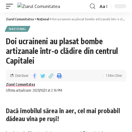
Aa
Ziarul Comunitatea
>
Național
>
Doi ucraineni au plasat bombe artizanale într-o clădire din centrul Capitalei
NAȚIONAL
Doi ucraineni au plasat bombe
artizanale într-o clădire din centrul
Capitalei
Distribuie
1 Min Citire
Ziarul Comunitatea
Ultima actualizare: 2025/10/21 at 2:16 PM
Dacă imobilul sărea în aer, cel mai probabil
dădeau vina pe ruși!