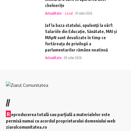
chelnerițe
Actualitate
Local
31 iulie 2026
Jaf la baza statului, opulență la vârf:
Salariile din Educație, Sănătate, MAI și
MApN sunt devalizate în timp ce
fortăreața de privilegii a
parlamentarilor rămâne neatinsă
Actualitate
29 iulie 2026
//
R
eproducerea totală sau parțială a materialelor este
permisă numai cu acordul proprietarului domeniului web
ziarulcomunitatea.ro