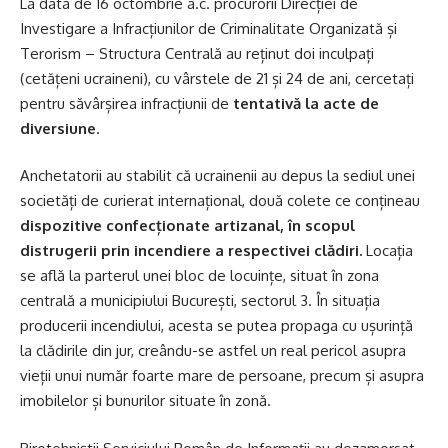
La data de 16 octombrie a.c. procurorii Direcției de
Investigare a Infracțiunilor de Criminalitate Organizată și
Terorism – Structura Centrală au reținut doi inculpați
(cetățeni ucraineni), cu vârstele de 21 și 24 de ani, cercetați
pentru săvârșirea infracțiunii de
tentativă la acte de
diversiune
.
Anchetatorii au stabilit că ucrainenii au depus la sediul unei
societăți de curierat internațional, două colete ce conțineau
dispozitive confecționate artizanal, în scopul
distrugerii prin incendiere a respectivei clădiri.
Locația
se află la parterul unei bloc de locuințe, situat în zona
centrală a municipiului București, sectorul 3. În situația
producerii incendiului, acesta se putea propaga cu ușurință
la clădirile din jur, creându-se astfel un real pericol asupra
vieții unui număr foarte mare de persoane, precum și asupra
imobilelor și bunurilor situate în zonă.