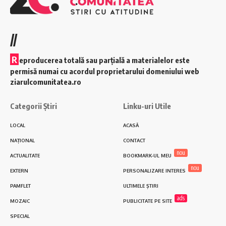
//
R
eproducerea totală sau parțială a materialelor este
permisă numai cu acordul proprietarului domeniului web
ziarulcomunitatea.ro
Categorii Știri
Linku-uri Utile
LOCAL
ACASĂ
NAȚIONAL
CONTACT
nou
ACTUALITATE
BOOKMARK-UL MEU
nou
EXTERN
PERSONALIZARE INTERES
PAMFLET
ULTIMELE ȘTIRI
ads
MOZAIC
PUBLICITATE PE SITE
SPECIAL