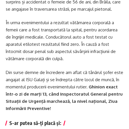
surprins și accidentat o femeie de 56 de ani, din Brăila, care
se angajase în traversarea străzii, pe marcajul pietonal.
În urma evenimentului a rezultat vătămarea corporală a
femeii care a fost transportată la spital, pentru acordarea
de îngrijiri medicale. Conducătorul auto a fost testat cu
aparatul etilotest rezultatul fiind zero. În cauză a fost
întocmit dosar penal sub aspectul săvârșirii infracțiunii de
vătămare corporală din culpă.
Din surse demne de încredere am aflat că tânărul șofer este
angajat al ISU Galați și se îndrepta către locul de muncă, în
momentul producerii evenimentului rutier.
Ghinion exact
într-o zi de marți 13, când Inspectoratul General pentru
Situații de Urgență marchează, la nivel național, Ziua
Informării Preventive!
S-ar putea să-ți placă și: