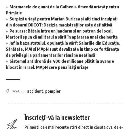
Mormanele de gunoi de la Galbenu. Amendă uriașă pentru
Primărie
Surpiză uriașă pentru Marian Buricea și alți cinci inculpați
din dosarul DIICOT: Decizia magistraților este definitivă
Pe surse: Bătaie între un jandarm și un patron de local.
Martorii spun că militarul a sărit în apărarea unei chelnerițe
Jaf la baza statului, opulență la vârf: Salariile din Educație,
Sănătate, MAI și MApN sunt devalizate în timp ce fortăreața
de privilegii a parlamentarilor rămâne neatinsă
Sistemul antidronă de 400 de milioane plătit în avans e
blocat în Israel. MApN cere penalități uriașe
accident
,
pompier
TAG-URI:
Înscrieți-vă la newsletter
Primești cele mai recente știri direct în căsuța dvs. de e-