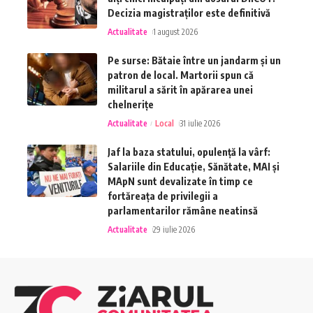
Decizia magistraților este definitivă
Actualitate
1 august 2026
Pe surse: Bătaie între un jandarm și un
patron de local. Martorii spun că
militarul a sărit în apărarea unei
chelnerițe
Actualitate
Local
31 iulie 2026
Jaf la baza statului, opulență la vârf:
Salariile din Educație, Sănătate, MAI și
MApN sunt devalizate în timp ce
fortăreața de privilegii a
parlamentarilor rămâne neatinsă
Actualitate
29 iulie 2026