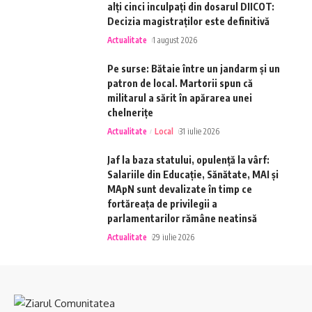
alți cinci inculpați din dosarul DIICOT:
Decizia magistraților este definitivă
Actualitate
1 august 2026
Pe surse: Bătaie între un jandarm și un
patron de local. Martorii spun că
militarul a sărit în apărarea unei
chelnerițe
Actualitate
Local
31 iulie 2026
Jaf la baza statului, opulență la vârf:
Salariile din Educație, Sănătate, MAI și
MApN sunt devalizate în timp ce
fortăreața de privilegii a
parlamentarilor rămâne neatinsă
Actualitate
29 iulie 2026