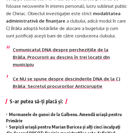
foloase necuvenite în interes personal), lucru subliniat public
de Chiriac. Obiectul investigației este strict
modalitatea
administrativă de finanțare
a clubului, adică modul în care
CJ Brăila adoptă hotărârile de alocare a bugetului și cum
sunt justificați acești bani de către conducerea clubului.
Comunicatul DNA despre perchezițiile de la
Brăila. Procurorii au descins în trei locații din
municipiu
Ce NU se spune despre descinderile DNA de la CJ
Brăila: Secretul procurorilor Anticorupție
S-ar putea să-ți placă și:
Mormanele de gunoi de la Galbenu. Amendă uriașă pentru
Primărie
Surpiză uriașă pentru Marian Buricea și alți cinci inculpați
din dosarul DIICOT: Decizia magistraților este definitivă