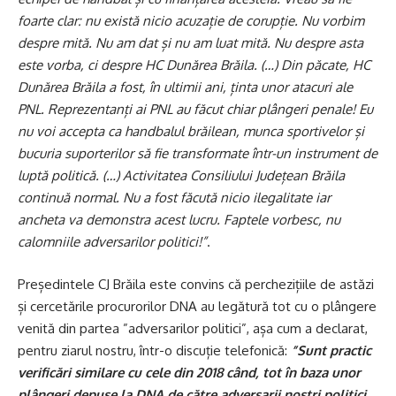
foarte clar: nu există nicio acuzație de corupție. Nu vorbim
despre mită. Nu am dat și nu am luat mită. Nu despre asta
este vorba, ci despre HC Dunărea Brăila. (…) Din păcate, HC
Dunărea Brăila a fost, în ultimii ani, ținta unor atacuri ale
PNL. Reprezentanți ai PNL au făcut chiar plângeri penale! Eu
nu voi accepta ca handbalul brăilean, munca sportivelor și
bucuria suporterilor să fie transformate într-un instrument de
luptă politică. (…) Activitatea Consiliului Județean Brăila
continuă normal. Nu a fost făcută nicio ilegalitate iar
ancheta va demonstra acest lucru. Faptele vorbesc, nu
calomniile adversarilor politici!”
.
Președintele CJ Brăila este convins că perchezițiile de astăzi
și cercetările procurorilor DNA au legătură tot cu o plângere
venită din partea ”adversarilor politici”, așa cum a declarat,
pentru ziarul nostru, într-o discuție telefonică:
”Sunt practic
verificări similare cu cele din 2018 când, tot în baza unor
plângeri depuse la DNA de către adversarii noștri politici,