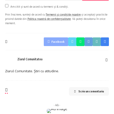
Am citit și sunt de acord cu termeni și & condiți.
Prin înscriere, sunteți de acord cu
Termenii și condițiile noastre
și acceptați practicile
privind datele din
Politica noastră de confidențialitate
. Vă puteți dezabona în orice
moment.
Facebook
Ziarul Comunitatea
Ziarul Comunitate. Știri cu atitudine.
Scrie un comentariu
- Ads -