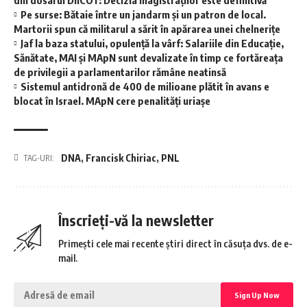
Pe surse: Bătaie între un jandarm și un patron de local.
Martorii spun că militarul a sărit în apărarea unei chelnerițe
Jaf la baza statului, opulență la vârf: Salariile din Educație,
Sănătate, MAI și MApN sunt devalizate în timp ce fortăreața
de privilegii a parlamentarilor rămâne neatinsă
Sistemul antidronă de 400 de milioane plătit în avans e
blocat în Israel. MApN cere penalități uriașe
DNA
,
Francisk Chiriac
,
PNL
TAG-URI:
Înscrieți-vă la newsletter
Primești cele mai recente știri direct în căsuța dvs. de e-
mail.