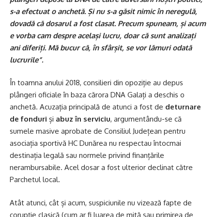
s-a efectuat o anchetă. Și nu s-a găsit nimic în neregulă,
dovadă că dosarul a fost clasat. Precum spuneam, și acum
e vorba cam despre același lucru, doar că sunt analizați
ani diferiți. Mă bucur că, în sfârșit, se vor lămuri odată
lucrurile”.
În toamna anului 2018, consilieri din opoziție au depus
plângeri oficiale în baza cărora DNA Galați a deschis o
anchetă. Acuzația principală de atunci a fost de
deturnare
de fonduri
și
abuz în serviciu
, argumentându-se că
sumele masive aprobate de Consiliul Județean pentru
asociația sportivă HC Dunărea nu respectau întocmai
destinația legală sau normele privind finanțările
nerambursabile. Acel dosar a fost ulterior declinat către
Parchetul local.
Atât atunci, cât și acum, suspiciunile nu vizează fapte de
corupție clasică (cum ar fi luarea de mită sau primirea de