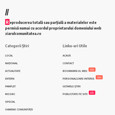
//
R
eproducerea totală sau parțială a materialelor este
permisă numai cu acordul proprietarului domeniului web
ziarulcomunitatea.ro
Categorii Știri
Linku-uri Utile
LOCAL
ACASĂ
NAȚIONAL
CONTACT
nou
ACTUALITATE
BOOKMARK-UL MEU
nou
EXTERN
PERSONALIZARE INTERES
PAMFLET
ULTIMELE ȘTIRI
ads
MOZAIC
PUBLICITATE PE SITE
SPECIAL
OAMENII COMUNITĂȚII