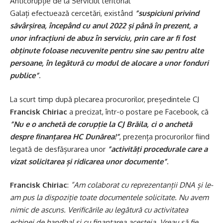
Anticorupție de la Serviciul teritorial
Galați efectuează cercetări, existând
”suspiciuni privind
săvârșirea, începând cu anul 2022 și până în prezent, a
unor infracțiuni de abuz în serviciu, prin care ar fi fost
obținute foloase necuvenite pentru sine sau pentru alte
persoane, în legătură cu modul de alocare a unor fonduri
publice”
.
La scurt timp după plecarea procurorilor, președintele CJ
Francisk Chiriac
a precizat, într-o postare pe Facebook, că
”Nu e o anchetă de corupție la CJ Brăila, ci o anchetă
despre finanțarea HC Dunărea!”
, prezența procurorilor fiind
legată de desfășurarea unor
”activități procedurale care a
vizat solicitarea și ridicarea unor documente”
.
Francisk Chiriac
:
”Am colaborat cu reprezentanții DNA și le-
am pus la dispoziție toate documentele solicitate. Nu avem
nimic de ascuns. Verificările au legătură cu activitatea
echipei de handbal și cu finanțarea acesteia. Vreau să fie