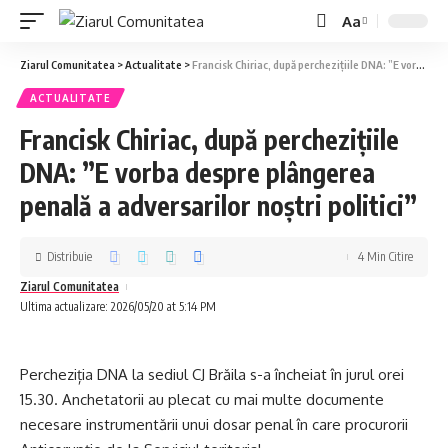
Aa
Ziarul Comunitatea
>
Actualitate
>
Francisk Chiriac, după perchezițiile DNA: ”E vorba despre plângerea penală a adversarilor noștri politici”
ACTUALITATE
Francisk Chiriac, după perchezițiile
DNA: ”E vorba despre plângerea
penală a adversarilor noștri politici”
Distribuie
4 Min Citire
Ziarul Comunitatea
Ultima actualizare: 2026/05/20 at 5:14 PM
Percheziția DNA la sediul CJ Brăila s-a încheiat în jurul orei
15.30. Anchetatorii au plecat cu mai multe documente
necesare instrumentării unui dosar penal în care procurorii