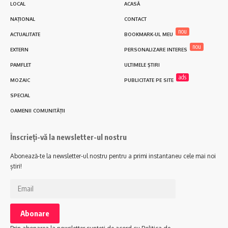
LOCAL
ACASĂ
NAȚIONAL
CONTACT
nou
ACTUALITATE
BOOKMARK-UL MEU
nou
EXTERN
PERSONALIZARE INTERES
PAMFLET
ULTIMELE ȘTIRI
ads
MOZAIC
PUBLICITATE PE SITE
SPECIAL
OAMENII COMUNITĂȚII
Înscrieți-vă la newsletter-ul nostru
Abonează-te la newsletter-ul nostru pentru a primi instantaneu cele mai noi
știri!