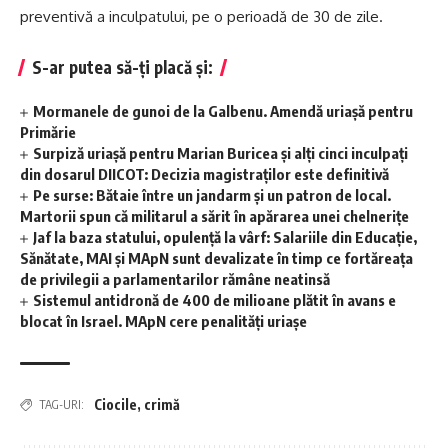
preventivă a inculpatului, pe o perioadă de 30 de zile.
S-ar putea să-ți placă și:
Mormanele de gunoi de la Galbenu. Amendă uriașă pentru
Primărie
Surpiză uriașă pentru Marian Buricea și alți cinci inculpați
din dosarul DIICOT: Decizia magistraților este definitivă
Pe surse: Bătaie între un jandarm și un patron de local.
Martorii spun că militarul a sărit în apărarea unei chelnerițe
Jaf la baza statului, opulență la vârf: Salariile din Educație,
Sănătate, MAI și MApN sunt devalizate în timp ce fortăreața
de privilegii a parlamentarilor rămâne neatinsă
Sistemul antidronă de 400 de milioane plătit în avans e
blocat în Israel. MApN cere penalități uriașe
Ciocile
,
crimă
TAG-URI: