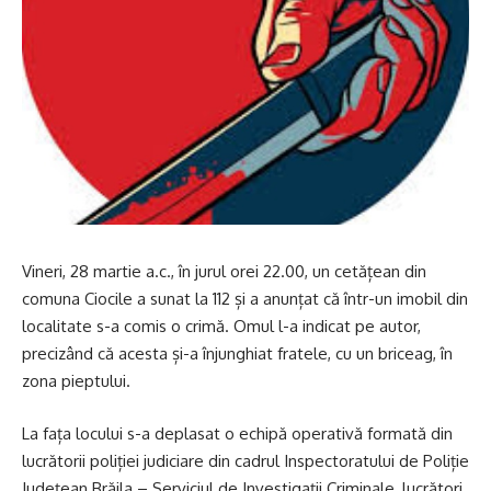
Vineri, 28 martie a.c., în jurul orei 22.00, un cetățean din
comuna Ciocile a sunat la 112 și a anunțat că într-un imobil din
localitate s-a comis o crimă. Omul l-a indicat pe autor,
precizând că acesta și-a înjunghiat fratele, cu un briceag, în
zona pieptului.
La fața locului s-a deplasat o echipă operativă formată din
lucrătorii poliției judiciare din cadrul Inspectoratului de Poliție
Județean Brăila – Serviciul de Investigații Criminale, lucrători