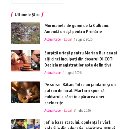
Ultimele Știri
Mormanele de gunoi de la Galbenu.
Amendă uriașă pentru Primărie
Actualitate
Local
1 august 2026
Surpiză uriașă pentru Marian Buricea și
alți cinci inculpați din dosarul DIICOT:
Decizia magistraților este definitivă
Actualitate
1 august 2026
Pe surse: Bătaie între un jandarm și un
patron de local. Martorii spun că
militarul a sărit în apărarea unei
chelnerițe
Actualitate
Local
31 iulie 2026
Jaf la baza statului, opulență la vârf:
Salariile din Educație, Sănătate, MAI și