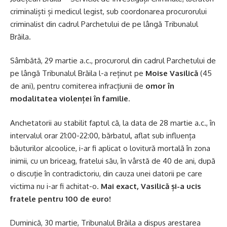
criminaliști și medicul legist, sub coordonarea procurorului
criminalist din cadrul Parchetului de pe lângă Tribunalul
Brăila.
Sâmbătă, 29 martie a.c., procurorul din cadrul Parchetului de
pe lângă Tribunalul Brăila l-a reținut pe
Moise Vasilică
(45
de ani), pentru comiterea infracțiunii de
omor în
modalitatea violenței în familie
.
Anchetatorii au stabilit faptul că, la data de 28 martie a.c., în
intervalul orar 21:00-22:00, bărbatul, aflat sub influența
băuturilor alcoolice, i-ar fi aplicat o lovitură mortală în zona
inimii, cu un briceag, fratelui său, în vârstă de 40 de ani, după
o discuție în contradictoriu, din cauza unei datorii pe care
victima nu i-ar fi achitat-o.
Mai exact, Vasilică și-a ucis
fratele pentru 100 de euro!
Duminică, 30 martie, Tribunalul Brăila a dispus arestarea