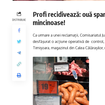
Profi recidivează: ouă spa
DISTRIBUIE
mincinoase!
Ca urmare a unei reclamații, Comisariatul 
desfăşurat o acțiune operativă de control,
Timișoara, magazinul din Calea Călărașilor,