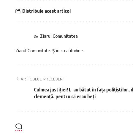
Distribuie acest articol
Ziarul Comunitatea
De
Ziarul Comunitate. Știri cu atitudine.
ARTICOLUL PRECEDENT
Culmea justiției! L-au bătut în fața polițiștilor,
clemență, pentru că erau beți