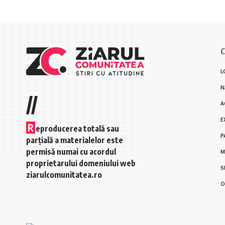
C
L
N
//
A
E
R
eproducerea totală sau
P
parțială a materialelor este
permisă numai cu acordul
M
proprietarului domeniului web
S
ziarulcomunitatea.ro
O