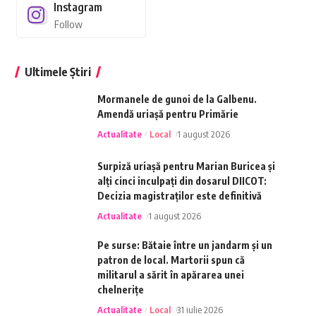
Instagram
Follow
Ultimele Știri
Mormanele de gunoi de la Galbenu.
Amendă uriașă pentru Primărie
Actualitate
Local
1 august 2026
Surpiză uriașă pentru Marian Buricea și
alți cinci inculpați din dosarul DIICOT:
Decizia magistraților este definitivă
Actualitate
1 august 2026
Pe surse: Bătaie între un jandarm și un
patron de local. Martorii spun că
militarul a sărit în apărarea unei
chelnerițe
Actualitate
Local
31 iulie 2026