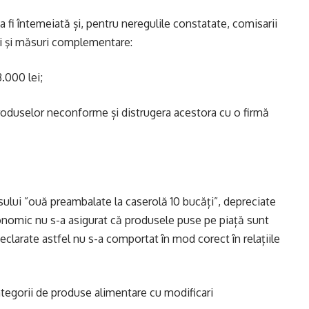
 a fi întemeiată și, pentru neregulile constatate, comisarii
ni şi măsuri complementare:
.000 lei;
 produselor neconforme și distrugera acestora cu o firmă
sului ”ouă preambalate la caserolă 10 bucăți”, depreciate
economic nu s-a asigurat că produsele puse pe piață sunt
declarate astfel nu s-a comportat în mod corect în relațiile
categorii de produse alimentare cu modificari