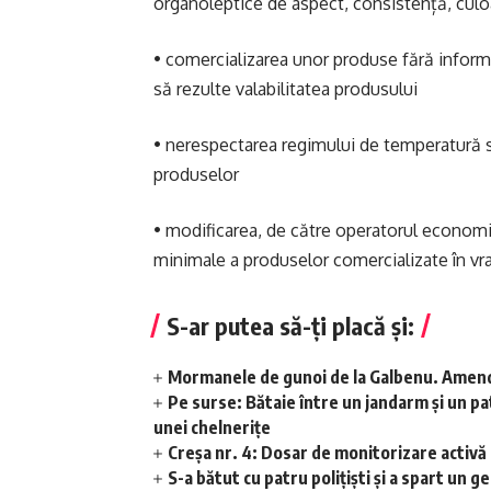
organoleptice de aspect, consistență, culo
• comercializarea unor produse fără informaț
să rezulte valabilitatea produsului
• nerespectarea regimului de temperatură 
produselor
• modificarea, de către operatorul economic
minimale a produselor comercializate în vrac
S-ar putea să-ți placă și:
Mormanele de gunoi de la Galbenu. Amend
Pe surse: Bătaie între un jandarm și un pat
unei chelnerițe
Creșa nr. 4: Dosar de monitorizare activă
S-a bătut cu patru polițiști și a spart un g