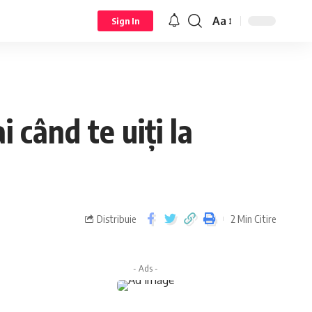
Aa
Sign In
 când te uiți la
Distribuie
2 Min Citire
- Ads -