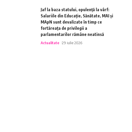
Jaf la baza statului, opulență la vârf:
Salariile din Educație, Sănătate, MAI și
MApN sunt devalizate în timp ce
fortăreața de privilegii a
parlamentarilor rămâne neatinsă
Actualitate
29 iulie 2026