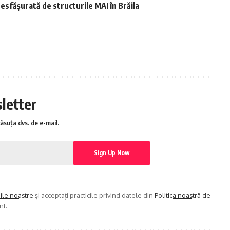
esfășurată de structurile MAI în Brăila
sletter
căsuța dvs. de e-mail.
iile noastre
și acceptați practicile privind datele din
Politica noastră de
nt.