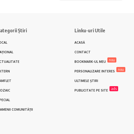
ategorii Știri
Linku-uri Utile
OCAL
ACASĂ
AȚIONAL
CONTACT
nou
CTUALITATE
BOOKMARK-UL MEU
nou
XTERN
PERSONALIZARE INTERES
AMFLET
ULTIMELE ȘTIRI
ads
OZAIC
PUBLICITATE PE SITE
PECIAL
AMENII COMUNITĂȚII