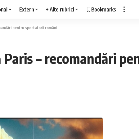
onal
Extern
+ Alte rubrici
Bookmarks
omandări pentru spectatorii români
a Paris – recomandări pen