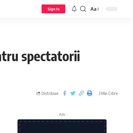
Aa
Sign In
tru spectatorii
Distribuie
3 Min Citire
- Ads -