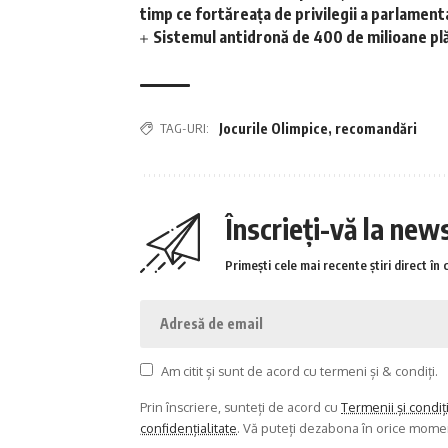
timp ce fortăreața de privilegii a parlamen
Sistemul antidronă de 400 de milioane plăt
TAG-URI:
Jocurile Olimpice
,
recomandări
Înscrieți-vă la new
Primești cele mai recente știri direct în 
Am citit și sunt de acord cu termeni și & condiți.
Prin înscriere, sunteți de acord cu
Termenii și condiț
confidențialitate
. Vă puteți dezabona în orice mome