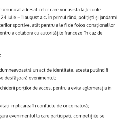
comunicat adresat celor care vor asista la Jocurile
4 iulie – 11 august a.c. În primul rând, polițiști și jandarmi
erilor sportive, atât pentru a le fi de folos conaționalilor
pentru a colabora cu autoritățile franceze, în caz de
:
 dumneavoastră un act de identitate, acesta putând fi
e se desfășoară evenimentul;
hiderii porților de acces, pentru a evita aglomerația în
vitați implicarea în conflicte de orice natură;
ura evenimentul la care participați, competițiile se