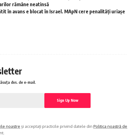
tarilor rămâne neatinsă
it în avans e blocat în Israel. MApN cere penalități uriașe
sletter
căsuța dvs. de e-mail.
iile noastre
și acceptați practicile privind datele din
Politica noastră de
nt.