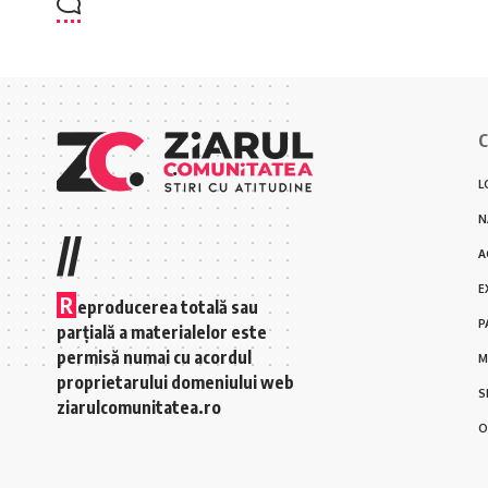
C
L
N
//
A
E
R
eproducerea totală sau
P
parțială a materialelor este
permisă numai cu acordul
M
proprietarului domeniului web
S
ziarulcomunitatea.ro
O