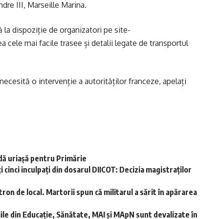
dre III, Marseille Marina.
la dispoziție de organizatori pe site-
a cele mai facile trasee și detalii legate de transportul
 necesită o intervenție a autorităților franceze, apelați
ă uriașă pentru Primărie
i cinci inculpați din dosarul DIICOT: Decizia magistraților
ron de local. Martorii spun că militarul a sărit în apărarea
ariile din Educație, Sănătate, MAI și MApN sunt devalizate în