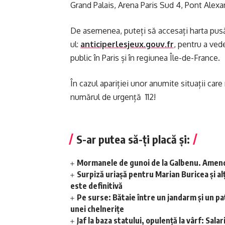
Grand Palais, Arena Paris Sud 4, Pont Alexan
De asemenea, puteți să accesați harta pusă 
ul:
anticiperlesjeux.gouv.fr
, pentru a vede
public în Paris și în regiunea Île-de-France.
În cazul apariției unor anumite situații care
numărul de urgență 112!
S-ar putea să-ți placă și:
Mormanele de gunoi de la Galbenu. Amend
Surpiză uriașă pentru Marian Buricea și alț
este definitivă
Pe surse: Bătaie între un jandarm și un pat
unei chelnerițe
Jaf la baza statului, opulență la vârf: Sal