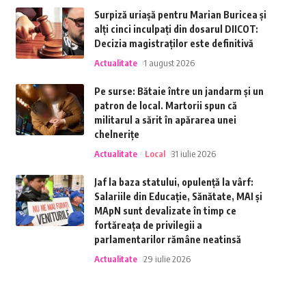
Surpiză uriașă pentru Marian Buricea și
alți cinci inculpați din dosarul DIICOT:
Decizia magistraților este definitivă
Actualitate
1 august 2026
Pe surse: Bătaie între un jandarm și un
patron de local. Martorii spun că
militarul a sărit în apărarea unei
chelnerițe
Actualitate
Local
31 iulie 2026
Jaf la baza statului, opulență la vârf:
Salariile din Educație, Sănătate, MAI și
MApN sunt devalizate în timp ce
fortăreața de privilegii a
parlamentarilor rămâne neatinsă
Actualitate
29 iulie 2026