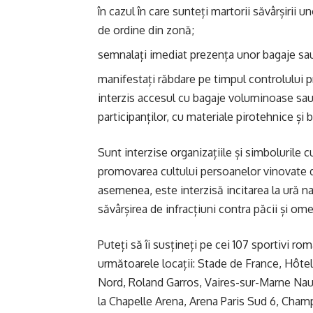
în cazul în care sunteți martorii săvârșirii un
de ordine din zonă;
semnalați imediat prezența unor bagaje sa
manifestați răbdare pe timpul controlului pr
interzis accesul cu bagaje voluminoase sau
participanților, cu materiale pirotehnice și 
Sunt interzise organizațiile și simbolurile c
promovarea cultului persoanelor vinovate de
asemenea, este interzisă incitarea la ură naț
săvârșirea de infracțiuni contra păcii și omen
Puteți să îi susțineți pe cei 107 sportivi româ
următoarele locații: Stade de France, Hôtel
Nord, Roland Garros, Vaires-sur-Marne Naut
la Chapelle Arena, Arena Paris Sud 6, Cham