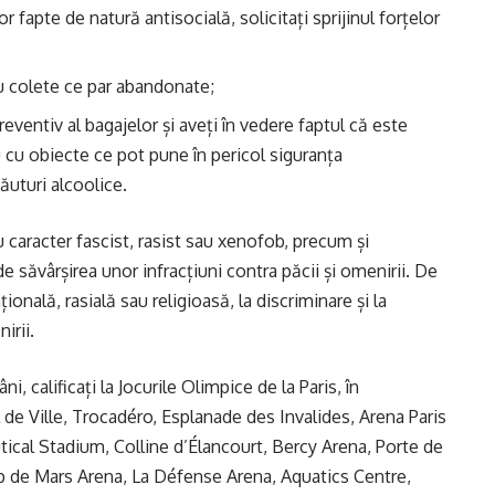
or fapte de natură antisocială, solicitați sprijinul forțelor
u colete ce par abandonate;
eventiv al bagajelor și aveți în vedere faptul că este
 cu obiecte ce pot pune în pericol siguranța
băuturi alcoolice.
u caracter fascist, rasist sau xenofob, precum și
 săvârșirea unor infracțiuni contra păcii și omenirii. De
ională, rasială sau religioasă, la discriminare și la
irii.
ni, calificați la Jocurile Olimpice de la Paris, în
 de Ville, Trocadéro, Esplanade des Invalides, Arena Paris
ical Stadium, Colline d’Élancourt, Bercy Arena, Porte de
p de Mars Arena, La Défense Arena, Aquatics Centre,