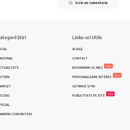
Scrie un comentariu
ategorii Știri
Linku-uri Utile
OCAL
ACASĂ
AȚIONAL
CONTACT
nou
CTUALITATE
BOOKMARK-UL MEU
nou
XTERN
PERSONALIZARE INTERES
AMFLET
ULTIMELE ȘTIRI
ads
OZAIC
PUBLICITATE PE SITE
PECIAL
AMENII COMUNITĂȚII