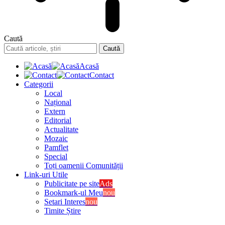
Caută
Acasă
Contact
Categorii
Local
Național
Extern
Editorial
Actualitate
Mozaic
Pamflet
Special
Toți oamenii Comunității
Link-uri Utile
Publicitate pe site
Ads
Bookmark-ul Meu
nou
Setari Interes
nou
Timite Știre