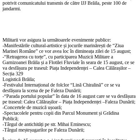
potrivit comunicatului transmis de către IJJ Brăila, peste 100 de
jandarmi.
Militarii vor asigura la următoarele evenimente publice:
-Manifestările cultural-artistice și jocurile marinărești de “Ziua
Marinei Române” ce vor avea loc în dimineața zilei de 15 august;
-“Retragerea cu torțe”, cu participarea Muzicii Militare a
Garnizoanei Brăila și a Flotilei Fluviale în seara de 15 august, ce se
va desfășura pe traseul: Piața Independenței – Calea Călărașilor –
Secția 329
Logistică Brăila;
-Festivalul Internațional de folclor “Lină Chiralină” ce se va
desfășura la scena de pe Faleza Dunării;
-“Parada portului popular” în data de 16 august care se va desfășura
pe traseul: Calea Călărașilor – Piața Independenței –Faleza Dunării;
-Concertele de muzică ușoară;
-Spectacolele pentru copii din Parcul Monument și Grădina
Publică;
-Târgul de antichități pe str. Mihai Eminescu;
-Târgul meșteșugarilor pe Faleza Dunării;