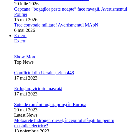
20 iulie 2026
Capcana ”bogaților peste noapte” face ravagii. Avertismentul
Poliției
15 mai 2026
Trec convoaie militare! Avertismentul MApN
6 mai 2026
Extern
Extern
Show More
Top News
Conflictul din Ucraina, ziua 448
17 mai 2023
Erdogan, victorie mascată
17 mai 2023
Sute de români fugari, prinși în Europa
20 mai 2023
Latest News
Motoarele hidrogen-diesel, începutul sfârșitului pentru
mașinile electrice?
13 noiembrie 2023