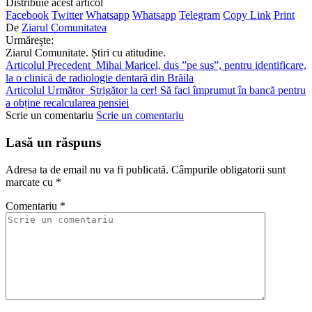
Distribuie acest articol
Facebook
Twitter
Whatsapp
Whatsapp
Telegram
Copy Link
Print
De
Ziarul Comunitatea
Urmărește:
Ziarul Comunitate. Știri cu atitudine.
Articolul Precedent
Mihai Maricel, dus ”pe sus”, pentru identificare,
la o clinică de radiologie dentară din Brăila
Articolul Următor
Strigător la cer! Să faci împrumut în bancă pentru
a obține recalcularea pensiei
Scrie un comentariu
Scrie un comentariu
Lasă un răspuns
Adresa ta de email nu va fi publicată.
Câmpurile obligatorii sunt
marcate cu
*
Comentariu
*