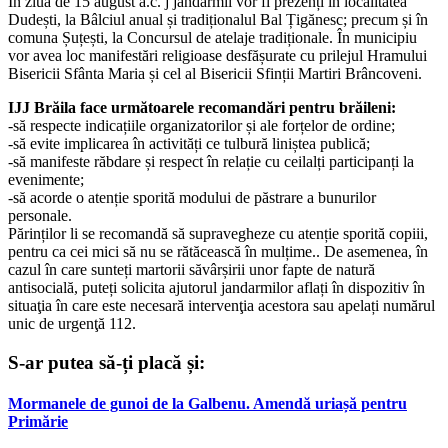
În ziua de 15 august a.c. j jandarmii vor fi prezenți în localitatea
Dudești, la Bâlciul anual și tradiționalul Bal Țigănesc; precum și în
comuna Șuțești, la Concursul de atelaje tradiționale. În municipiu
vor avea loc manifestări religioase desfășurate cu prilejul Hramului
Bisericii Sfânta Maria și cel al Bisericii Sfinții Martiri Brâncoveni.
IJJ Brăila face următoarele recomandări pentru brăileni:
-să respecte indicațiile organizatorilor și ale forțelor de ordine;
-să evite implicarea în activități ce tulbură liniștea publică;
-să manifeste răbdare și respect în relație cu ceilalți participanți la
evenimente;
-să acorde o atenție sporită modului de păstrare a bunurilor
personale.
Părinților li se recomandă să supravegheze cu atenție sporită copiii,
pentru ca cei mici să nu se rătăcească în mulțime.. De asemenea, în
cazul în care sunteți martorii săvârșirii unor fapte de natură
antisocială, puteți solicita ajutorul jandarmilor aflați în dispozitiv în
situaţia în care este necesară intervenţia acestora sau apelați numărul
unic de urgenţă 112.
S-ar putea să-ți placă și:
Mormanele de gunoi de la Galbenu. Amendă uriașă pentru
Primărie