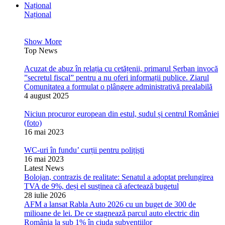
Național
Național
Show More
Top News
Acuzat de abuz în relația cu cetățenii, primarul Șerban invocă
”secretul fiscal” pentru a nu oferi informații publice. Ziarul
Comunitatea a formulat o plângere administrativă prealabilă
4 august 2025
Niciun procuror european din estul, sudul și centrul României
(foto)
16 mai 2023
WC-uri în fundu’ curții pentru polițiști
16 mai 2023
Latest News
Bolojan, contrazis de realitate: Senatul a adoptat prelungirea
TVA de 9%, deși el susținea că afectează bugetul
28 iulie 2026
AFM a lansat Rabla Auto 2026 cu un buget de 300 de
milioane de lei. De ce stagnează parcul auto electric din
România la sub 1% în ciuda subvențiilor