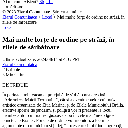
Ai un cont existent?
Sign In
Urmăriți-ne
© 2023 Ziarul Comunitate. Știri cu atitudine.
Ziarul Comunitatea
>
Local
>
Mai multe forțe de ordine pe străzi, în
zilele de sărbătoare
Local
Mai multe forțe de ordine pe străzi, în
zilele de sărbătoare
Ultima actualizare: 2024/08/14 at 4:05 PM
Ziarul Comunitatea
Distribuie
3 Min Citire
DISTRIBUIE
În perioada minivacanței prilejuită de sărbătoarea creștină
„Adormirea Maicii Domnului”, cât și a evenimentelor cultural-
artistice organizate de Ziua Marinei și de Zilele Municipiului Brăila,
efective sporite de jandarmi și polițiști vor fi prezente la locul
manifestărilor cultural-religioase, dar și în cele mai ”nevralgice”
puncte ale Brăilei. Forțele de ordine vor monitoriza locurile
aglomerate din municipiu și județ, în aceste misiuni fiind angrenați,