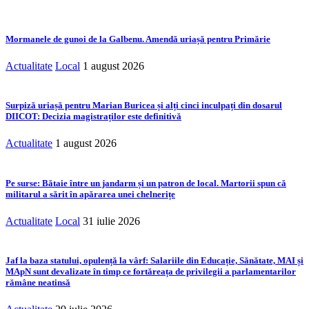
Mormanele de gunoi de la Galbenu. Amendă uriașă pentru Primărie
Actualitate
Local
1 august 2026
Surpiză uriașă pentru Marian Buricea și alți cinci inculpați din dosarul
DIICOT: Decizia magistraților este definitivă
Actualitate
1 august 2026
Pe surse: Bătaie între un jandarm și un patron de local. Martorii spun că
militarul a sărit în apărarea unei chelnerițe
Actualitate
Local
31 iulie 2026
Jaf la baza statului, opulență la vârf: Salariile din Educație, Sănătate, MAI și
MApN sunt devalizate în timp ce fortăreața de privilegii a parlamentarilor
rămâne neatinsă