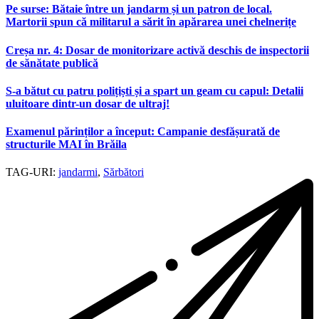
Pe surse: Bătaie între un jandarm și un patron de local.
Martorii spun că militarul a sărit în apărarea unei chelnerițe
Creșa nr. 4: Dosar de monitorizare activă deschis de inspectorii
de sănătate publică
S-a bătut cu patru polițiști și a spart un geam cu capul: Detalii
uluitoare dintr-un dosar de ultraj!
Examenul părinților a început: Campanie desfășurată de
structurile MAI în Brăila
TAG-URI:
jandarmi
,
Sărbători