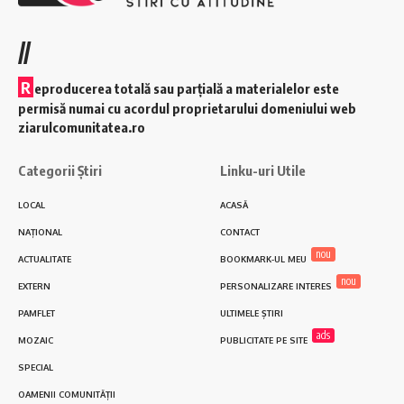
//
R
eproducerea totală sau parțială a materialelor este
permisă numai cu acordul proprietarului domeniului web
ziarulcomunitatea.ro
Categorii Știri
Linku-uri Utile
LOCAL
ACASĂ
NAȚIONAL
CONTACT
nou
ACTUALITATE
BOOKMARK-UL MEU
nou
EXTERN
PERSONALIZARE INTERES
PAMFLET
ULTIMELE ȘTIRI
ads
MOZAIC
PUBLICITATE PE SITE
SPECIAL
OAMENII COMUNITĂȚII