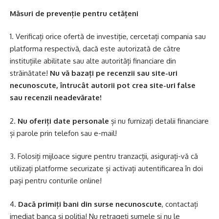
Măsuri de prevenție pentru cetățeni
1. Verificați orice ofertă de investiție, cercetați compania sau
platforma respectivă, dacă este autorizată de către
instituțiile abilitate sau alte autorități financiare din
străinătate!
Nu vă bazați pe recenzii sau site-uri
necunoscute, întrucât autorii pot crea site-uri false
sau recenzii neadevărate!
2.
Nu oferiți date personale
și nu furnizați detalii financiare
și parole prin telefon sau e-mail!
3. Folosiți mijloace sigure pentru tranzacții, asigurați-vă că
utilizați platforme securizate și activați autentificarea în doi
pași pentru conturile online!
4.
Dacă primiți bani din surse necunoscute
, contactați
imediat banca și poliția! Nu retrageți sumele și nu le