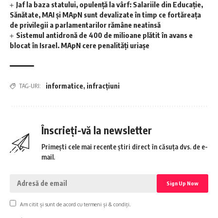
Jaf la baza statului, opulență la vârf: Salariile din Educație,
Sănătate, MAI și MApN sunt devalizate în timp ce fortăreața
de privilegii a parlamentarilor rămâne neatinsă
Sistemul antidronă de 400 de milioane plătit în avans e
blocat în Israel. MApN cere penalități uriașe
informatice
,
infracțiuni
TAG-URI:
Înscrieți-vă la newsletter
Primești cele mai recente știri direct în căsuța dvs. de e-
mail.
Am citit și sunt de acord cu termeni și & condiți.