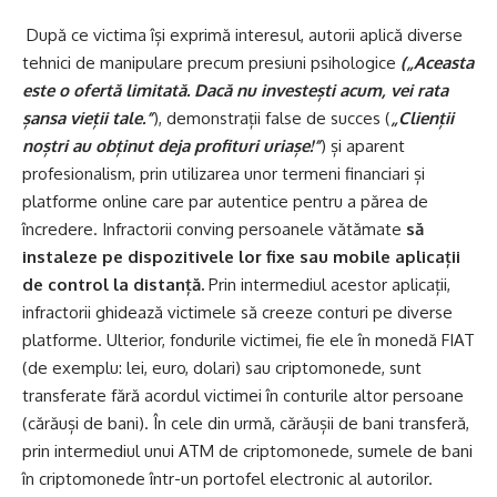
După ce victima își exprimă interesul, autorii aplică diverse
tehnici de manipulare precum presiuni psihologice
(„Aceasta
este o ofertă limitată. Dacă nu investești acum, vei rata
șansa vieții tale.”
), demonstrații false de succes (
„Clienții
noștri au obținut deja profituri uriașe!”
) și aparent
profesionalism, prin utilizarea unor termeni financiari și
platforme online care par autentice pentru a părea de
încredere. Infractorii conving persoanele vătămate
să
instaleze pe dispozitivele lor fixe sau mobile aplicații
de control la distanță.
Prin intermediul acestor aplicații,
infractorii ghidează victimele să creeze conturi pe diverse
platforme. Ulterior, fondurile victimei, fie ele în monedă FIAT
(de exemplu: lei, euro, dolari) sau criptomonede, sunt
transferate fără acordul victimei în conturile altor persoane
(cărăuși de bani). În cele din urmă, cărăușii de bani transferă,
prin intermediul unui ATM de criptomonede, sumele de bani
în criptomonede într-un portofel electronic al autorilor.