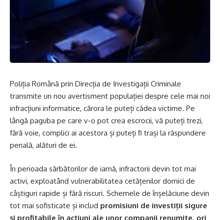
Poliția Română prin Direcția de Investigații Criminale
transmite un nou avertisment populației despre cele mai noi
infracțiuni informatice, cărora le puteți cădea victime. Pe
lângă paguba pe care v-o pot crea escrocii, vă puteți trezi,
fără voie, complici ai acestora și puteți fi trași la răspundere
penală, alături de ei.
În perioada sărbătorilor de iarnă, infractorii devin tot mai
activi, exploatând vulnerabilitatea cetățenilor dornici de
câștiguri rapide și fără riscuri. Schemele de înșelăciune devin
tot mai sofisticate și includ
promisiuni de investiții sigure
și profitabile în acțiuni ale unor companii renumite, ori