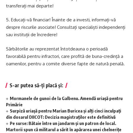
transferați mai departe!
5. Educați-vă financiar! Înainte de a investi, informați-vă
despre riscurile asociate! Consultați specialiști independenți
sau instituții de încredere!
Sărbătorile au reprezentat întotdeauna o perioadă
favorabilă pentru infractori, care profită de buna-credință a
oamenilor, pentru a comite diverse fapte de natură penală.
S-ar putea să-ți placă și:
Mormanele de gunoi de la Galbenu. Amendă uriașă pentru
Primărie
Surpiză uriașă pentru Marian Buricea și alți cinci inculpați
din dosarul DIICOT: Decizia magistraților este definitivă
Pe surse: Bătaie între un jandarm și un patron de local.
Martorii spun că militarul a sărit în apărarea unei chelnerițe