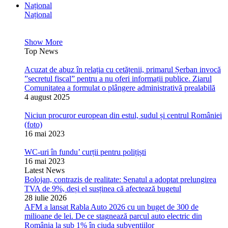
Național
Național
Show More
Top News
Acuzat de abuz în relația cu cetățenii, primarul Șerban invocă
”secretul fiscal” pentru a nu oferi informații publice. Ziarul
Comunitatea a formulat o plângere administrativă prealabilă
4 august 2025
Niciun procuror european din estul, sudul și centrul României
(foto)
16 mai 2023
WC-uri în fundu’ curții pentru polițiști
16 mai 2023
Latest News
Bolojan, contrazis de realitate: Senatul a adoptat prelungirea
TVA de 9%, deși el susținea că afectează bugetul
28 iulie 2026
AFM a lansat Rabla Auto 2026 cu un buget de 300 de
milioane de lei. De ce stagnează parcul auto electric din
România la sub 1% în ciuda subvențiilor