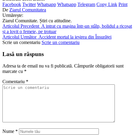
Facebook
Twitter
Whatsapp
Whatsapp
Telegram
Copy Link
Print
De
Ziarul Comunitatea
Urmărește:
Ziarul Comunitate. Știri cu atitudine.
Articolul Precedent
A intrat cu mașina într-un stâlp, bolidul a ricoșat
și a lovit o femeie, pe trotuar
Articolul Următor
Accident mortal la ieșirea din Însurăței
Scrie un comentariu
Scrie un comentariu
Lasă un răspuns
Adresa ta de email nu va fi publicată.
Câmpurile obligatorii sunt
marcate cu
*
Comentariu
*
Nume
*