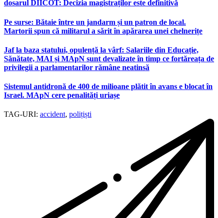
dosarul DIICOT: Decizia magistraților este definitivă
Pe surse: Bătaie între un jandarm și un patron de local.
Martorii spun că militarul a sărit în apărarea unei chelnerițe
Jaf la baza statului, opulență la vârf: Salariile din Educație,
Sănătate, MAI și MApN sunt devalizate în timp ce fortăreața de
privilegii a parlamentarilor rămâne neatinsă
Sistemul antidronă de 400 de milioane plătit în avans e blocat în
Israel. MApN cere penalități uriașe
TAG-URI:
accident
,
polițiști