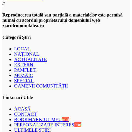
//
Reproducerea totală sau parțială a materialelor este permisă
numai cu acordul proprietarului domeniului web
ziarulcomunitatea.ro
Categorii Știri
LOCAL
NAȚIONAL
ACTUALITATE
EXTERN
PAMFLET
MOZAIC
SPECIAL
OAMENII COMUNITĂȚII
Linku-uri Utile
ACASĂ
CONTACT
BOOKMARK-UL MEU
nou
PERSONALIZARE INTERES
nou
ULTIMELE ȘTIRI