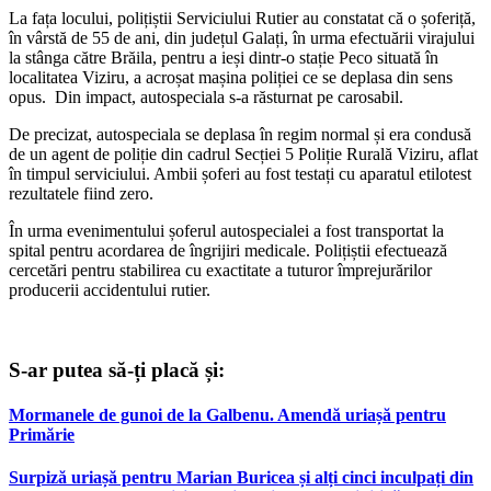
La fața locului, polițiștii Serviciului Rutier au constatat că o șoferiță,
în vârstă de 55 de ani, din județul Galați, în urma efectuării virajului
la stânga către Brăila, pentru a ieși dintr-o stație Peco situată în
localitatea Viziru, a acroșat mașina poliției ce se deplasa din sens
opus. Din impact, autospeciala s-a răsturnat pe carosabil.
De precizat, autospeciala se deplasa în regim normal și era condusă
de un agent de poliție din cadrul Secției 5 Poliție Rurală Viziru, aflat
în timpul serviciului. Ambii șoferi au fost testați cu aparatul etilotest
rezultatele fiind zero.
În urma evenimentului șoferul autospecialei a fost transportat la
spital pentru acordarea de îngrijiri medicale. Polițiștii efectuează
cercetări pentru stabilirea cu exactitate a tuturor împrejurărilor
producerii accidentului rutier.
S-ar putea să-ți placă și:
Mormanele de gunoi de la Galbenu. Amendă uriașă pentru
Primărie
Surpiză uriașă pentru Marian Buricea și alți cinci inculpați din