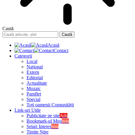
Caută
Acasă
Contact
Categorii
Local
Național
Extern
Editorial
Actualitate
Mozaic
Pamflet
Special
Toți oamenii Comunității
Link-uri Utile
Publicitate pe site
Ads
Bookmark-ul Meu
nou
Setari Interes
nou
Timite Știre