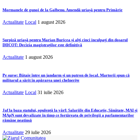
Mormanele de gunoi de la Galbenu. Amendă uriașă pentru Primărie
Actualitate
Local
1 august 2026
Surpiză uriașă pentru Marian Buricea și alți cinci inculpați din dosarul
DIICOT: Decizia magistraților este definitivă
Actualitate
1 august 2026
Pe surse: Bătaie între un jandarm și un patron de local. Martorii spun că
militarul a sărit în apărarea unei chelnerițe
Actualitate
Local
31 iulie 2026
Jaf la baza statului, opulență la vârf: Salariile din Educație, Sănătate, MAI și
MApN sunt devalizate în timp ce fortăreața de privilegii a parlamentarilor
rămâne neatinsă
Actualitate
29 iulie 2026