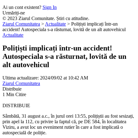
Ai un cont existent?
Sign In
Urmăriți-ne
© 2023 Ziarul Comunitate. Știri cu atitudine.
Ziarul Comunitatea
>
Actualitate
>
Polițiști implicați într-un
accident! Autospeciala s-a răsturnat, lovită de un alt autovehicul
Actualitate
Polițiști implicați într-un accident!
Autospeciala s-a răsturnat, lovită de un
alt autovehicul
Ultima actualizare: 2024/09/02 at 10:42 AM
Ziarul Comunitatea
Distribuie
1 Min Citire
DISTRIBUIE
Sâmbătă, 31 august a.c., în jurul orei 13:55, polițiștii au fost sesizați,
prin apel la 112, cu privire la faptul că, pe DE 584, în localitatea
Viziru, a avut loc un eveniment rutier în care a fost implicată o
autospecială de poliție.