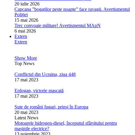
20 iulie 2026
Capcana ”bogaților peste noapte” face ravagii. Avertismentul
Poliției
15 mai 2026
Trec convoaie militare! Avertismentul MApN
6 mai 2026
Extern
Extern
Show More
Top News
Conflictul din Ucraina, ziua 448
17 mai 2023
Erdogan, victorie mascată
17 mai 2023
Sute de români fugari, prinși în Europa
20 mai 2023
Latest News
Motoarele hidrogen-diesel, începutul sfârșitului pentru
mașinile electrice?
13 noiembrie 2023