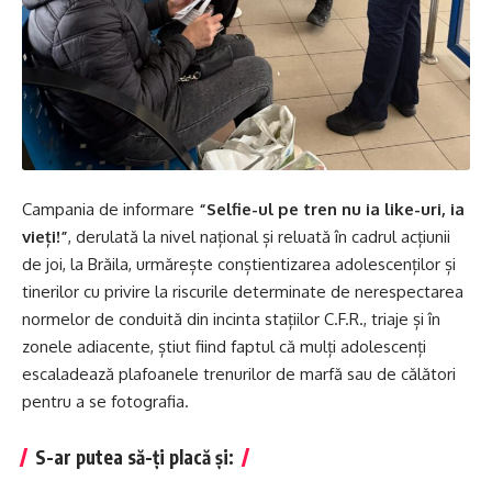
Campania de informare
“Selfie-ul pe tren nu ia like-uri, ia
vieți!”
, derulată la nivel național și reluată în cadrul acțiunii
de joi, la Brăila, urmărește conștientizarea adolescenților și
tinerilor cu privire la riscurile determinate de nerespectarea
normelor de conduită din incinta stațiilor C.F.R., triaje și în
zonele adiacente, știut fiind faptul că mulți adolescenți
escaladează plafoanele trenurilor de marfă sau de călători
pentru a se fotografia.
S-ar putea să-ți placă și: