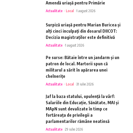
Amendă uriașă pentru Primărie
Actualitate
Local
1 august 2026
Surpiză uriașă pentru Marian Buricea și
alți cinci inculpați din dosarul DIICOT:
Decizia magistraților este definitivă
Actualitate
1 august 2026
Pe surse: Bătaie între un jandarm și un
patron de local. Martorii spun că
militarul a sărit în apărarea unei
chelnerițe
Actualitate
Local
31 iulie 2026
Jaf la baza statului, opulență la vârf:
Salariile din Educație, Sănătate, MAI și
MApN sunt devalizate în timp ce
fortăreața de privilegii a
parlamentarilor rămâne neatinsă
Actualitate
29 iulie 2026