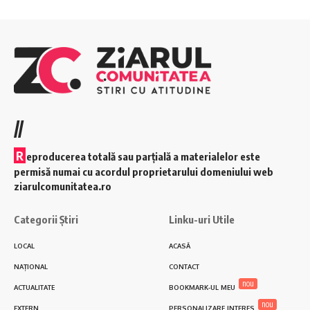
//
R
eproducerea totală sau parțială a materialelor este
permisă numai cu acordul proprietarului domeniului web
ziarulcomunitatea.ro
Categorii Știri
Linku-uri Utile
LOCAL
ACASĂ
NAȚIONAL
CONTACT
nou
ACTUALITATE
BOOKMARK-UL MEU
nou
EXTERN
PERSONALIZARE INTERES