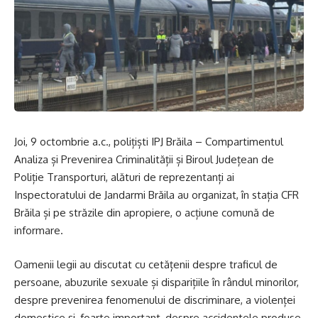
Joi, 9 octombrie a.c., polițiști IPJ Brăila – Compartimentul
Analiza și Prevenirea Criminalității și Biroul Județean de
Poliție Transporturi, alături de reprezentanți ai
Inspectoratului de Jandarmi Brăila au organizat, în stația CFR
Brăila și pe străzile din apropiere, o acțiune comună de
informare.
Oamenii legii au discutat cu cetățenii despre traficul de
persoane, abuzurile sexuale și disparițiile în rândul minorilor,
despre prevenirea fenomenului de discriminare, a violenței
domestice și, foarte important, despre accidentele produse