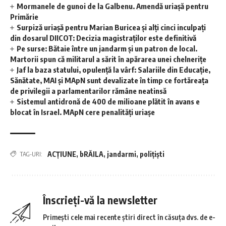
Mormanele de gunoi de la Galbenu. Amendă uriașă pentru
Primărie
Surpiză uriașă pentru Marian Buricea și alți cinci inculpați
din dosarul DIICOT: Decizia magistraților este definitivă
Pe surse: Bătaie între un jandarm și un patron de local.
Martorii spun că militarul a sărit în apărarea unei chelnerițe
Jaf la baza statului, opulență la vârf: Salariile din Educație,
Sănătate, MAI și MApN sunt devalizate în timp ce fortăreața
de privilegii a parlamentarilor rămâne neatinsă
Sistemul antidronă de 400 de milioane plătit în avans e
blocat în Israel. MApN cere penalități uriașe
ACȚIUNE
,
bRĂILA
,
jandarmi
,
polițiști
TAG-URI:
Înscrieți-vă la newsletter
Primești cele mai recente știri direct în căsuța dvs. de e-