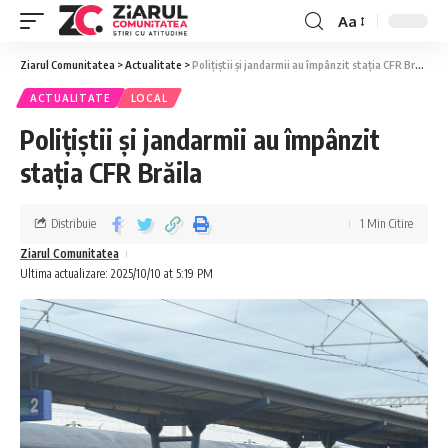
Aa
Ziarul Comunitatea
>
Actualitate
>
Polițiștii și jandarmii au împânzit stația CFR Brăila
ACTUALITATE
LOCAL
Polițiștii și jandarmii au împânzit
stația CFR Brăila
Distribuie
1 Min Citire
Ziarul Comunitatea
Ultima actualizare: 2025/10/10 at 5:19 PM