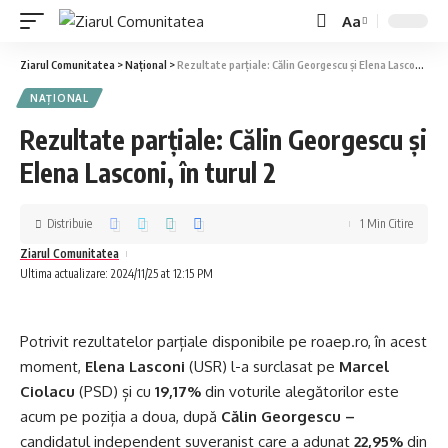
Aa
Ziarul Comunitatea
>
Național
>
Rezultate parțiale: Călin Georgescu și Elena Lasconi, în turul 2
NAȚIONAL
Rezultate parțiale: Călin Georgescu și
Elena Lasconi, în turul 2
Distribuie
1 Min Citire
Ziarul Comunitatea
Ultima actualizare: 2024/11/25 at 12:15 PM
Potrivit rezultatelor parțiale disponibile pe roaep.ro, în acest
moment,
Elena Lasconi
(USR) l-a surclasat pe
Marcel
Ciolacu
(PSD) și cu
19,17%
din voturile alegătorilor este
acum pe poziția a doua, după
Călin Georgescu –
candidatul independent suveranist care a adunat
22,95%
din