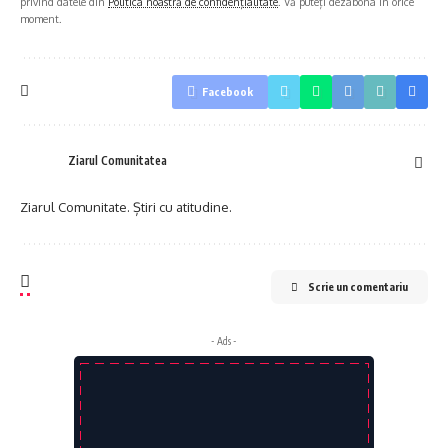
privind datele din
Politica noastră de confidențialitate
. Vă puteți dezabona în orice
moment.
Facebook
Ziarul Comunitatea
Ziarul Comunitate. Știri cu atitudine.
Scrie un comentariu
- Ads -