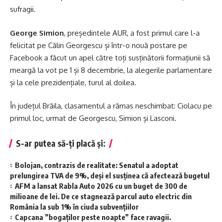
sufragii.
George Simion
, președintele AUR, a fost primul care l-a
felicitat pe Călin Georgescu și într-o nouă postare pe
Facebook a făcut un apel către toți susținătorii formațiunii să
meargă la vot pe 1 și 8 decembrie, la alegerile parlamentare
și la cele prezidențiale, turul al doilea.
În județul Brăila, clasamentul a rămas neschimbat: Ciolacu pe
primul loc, urmat de Georgescu, Simion și Lasconi.
S-ar putea să-ți placă și:
Bolojan, contrazis de realitate: Senatul a adoptat
prelungirea TVA de 9%, deși el susținea că afectează bugetul
AFM a lansat Rabla Auto 2026 cu un buget de 300 de
milioane de lei. De ce stagnează parcul auto electric din
România la sub 1% în ciuda subvențiilor
Capcana ”bogaților peste noapte” face ravagii.