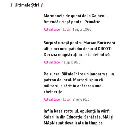
Ultimele Știri
Mormanele de gunoi de la Galbenu.
Amendă uriașă pentru Primărie
Actualitate
Local
1 august 2026
Surpiză uriașă pentru Marian Buricea și
alți cinci inculpați din dosarul DIICOT:
Decizia magistraților este definitivă
Actualitate
1 august 2026
Pe surse: Bătaie între un jandarm și un
patron de local. Martorii spun că
militarul a sărit în apărarea unei
chelnerițe
Actualitate
Local
31 iulie 2026
Jaf la baza statului, opulență la vârf:
Salariile din Educație, Sănătate, MAI și
MApN sunt devalizate în timp ce