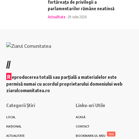
fortăreața de privilegii a
parlamentarilor rămâne neatinsă
Actualitate
29 iulie 2026
//
R
eproducerea totală sau parțială a materialelor este
permisă numai cu acordul proprietarului domeniului web
ziarulcomunitatea.ro
Categorii Știri
Linku-uri Utile
LOCAL
ACASĂ
NAȚIONAL
CONTACT
nou
ACTUALITATE
BOOKMARK-UL MEU