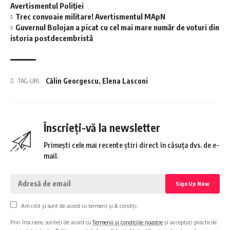
Avertismentul Poliției
Trec convoaie militare! Avertismentul MApN
Guvernul Bolojan a picat cu cel mai mare număr de voturi din
istoria postdecembristă
Călin Georgescu
,
Elena Lasconi
TAG-URI:
Înscrieți-vă la newsletter
Primești cele mai recente știri direct în căsuța dvs. de e-
mail.
Am citit și sunt de acord cu termeni și & condiți.
Prin înscriere, sunteți de acord cu
Termenii și condițiile noastre
și acceptați practicile