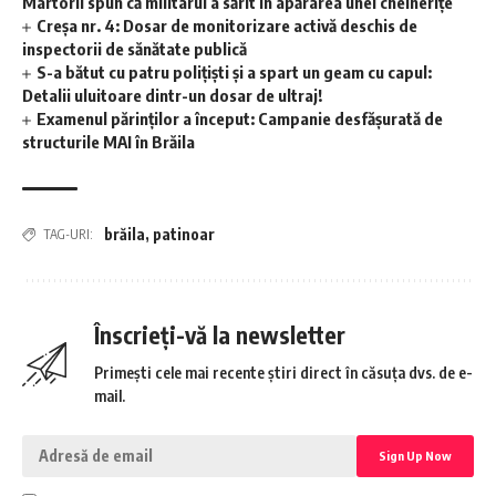
Martorii spun că militarul a sărit în apărarea unei chelnerițe
Creșa nr. 4: Dosar de monitorizare activă deschis de
inspectorii de sănătate publică
S-a bătut cu patru polițiști și a spart un geam cu capul:
Detalii uluitoare dintr-un dosar de ultraj!
Examenul părinților a început: Campanie desfășurată de
structurile MAI în Brăila
brăila
,
patinoar
TAG-URI:
Înscrieți-vă la newsletter
Primești cele mai recente știri direct în căsuța dvs. de e-
mail.