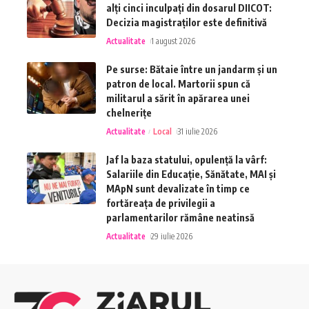
alți cinci inculpați din dosarul DIICOT:
Decizia magistraților este definitivă
Actualitate
1 august 2026
Pe surse: Bătaie între un jandarm și un
patron de local. Martorii spun că
militarul a sărit în apărarea unei
chelnerițe
Actualitate
Local
31 iulie 2026
Jaf la baza statului, opulență la vârf:
Salariile din Educație, Sănătate, MAI și
MApN sunt devalizate în timp ce
fortăreața de privilegii a
parlamentarilor rămâne neatinsă
Actualitate
29 iulie 2026