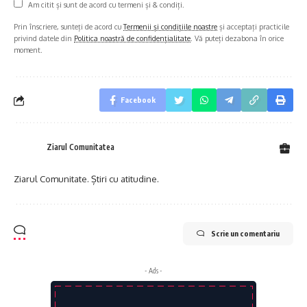
Am citit și sunt de acord cu termeni și & condiți.
Prin înscriere, sunteți de acord cu
Termenii și condițiile noastre
și acceptați practicile
privind datele din
Politica noastră de confidențialitate
. Vă puteți dezabona în orice
moment.
Facebook
Ziarul Comunitatea
Ziarul Comunitate. Știri cu atitudine.
Scrie un comentariu
- Ads -