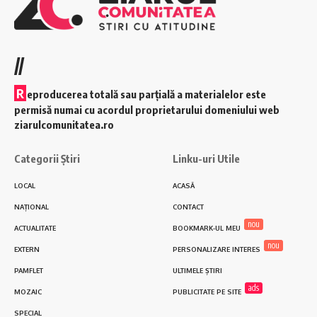
//
R
eproducerea totală sau parțială a materialelor este
permisă numai cu acordul proprietarului domeniului web
ziarulcomunitatea.ro
Categorii Știri
Linku-uri Utile
LOCAL
ACASĂ
NAȚIONAL
CONTACT
nou
ACTUALITATE
BOOKMARK-UL MEU
nou
EXTERN
PERSONALIZARE INTERES
PAMFLET
ULTIMELE ȘTIRI
ads
MOZAIC
PUBLICITATE PE SITE
SPECIAL