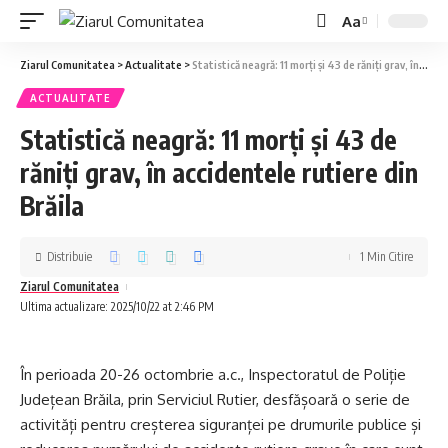
Aa
Ziarul Comunitatea
>
Actualitate
>
Statistică neagră: 11 morți și 43 de răniți grav, în accidentele rutiere din Brăila
ACTUALITATE
Statistică neagră: 11 morți și 43 de
răniți grav, în accidentele rutiere din
Brăila
Distribuie
1 Min Citire
Ziarul Comunitatea
Ultima actualizare: 2025/10/22 at 2:46 PM
În perioada 20-26 octombrie a.c., Inspectoratul de Poliție
Județean Brăila, prin Serviciul Rutier, desfășoară o serie de
activități pentru creșterea siguranței pe drumurile publice și