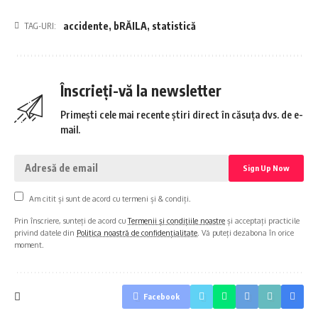
accidente
,
bRĂILA
,
statistică
TAG-URI:
Înscrieți-vă la newsletter
Primești cele mai recente știri direct în căsuța dvs. de e-
mail.
Am citit și sunt de acord cu termeni și & condiți.
Prin înscriere, sunteți de acord cu
Termenii și condițiile noastre
și acceptați practicile
privind datele din
Politica noastră de confidențialitate
. Vă puteți dezabona în orice
moment.
Facebook