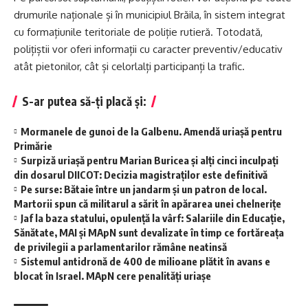
drumurile naționale și în municipiul Brăila, în sistem integrat
cu formațiunile teritoriale de poliție rutieră. Totodată,
polițiștii vor oferi informații cu caracter preventiv/educativ
atât pietonilor, cât și celorlalți participanți la trafic.
S-ar putea să-ți placă și:
Mormanele de gunoi de la Galbenu. Amendă uriașă pentru
Primărie
Surpiză uriașă pentru Marian Buricea și alți cinci inculpați
din dosarul DIICOT: Decizia magistraților este definitivă
Pe surse: Bătaie între un jandarm și un patron de local.
Martorii spun că militarul a sărit în apărarea unei chelnerițe
Jaf la baza statului, opulență la vârf: Salariile din Educație,
Sănătate, MAI și MApN sunt devalizate în timp ce fortăreața
de privilegii a parlamentarilor rămâne neatinsă
Sistemul antidronă de 400 de milioane plătit în avans e
blocat în Israel. MApN cere penalități uriașe