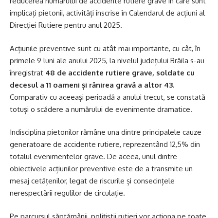
reducerea numărului de accidente rutiere grave în care sunt
implicați pietonii, activități înscrise în Calendarul de acțiuni al
Direcției Rutiere pentru anul 2025.
Acțiunile preventive sunt cu atât mai importante, cu cât, în
primele 9 luni ale anului 2025, la nivelul județului Brăila s-au
înregistrat
48 de accidente rutiere grave, soldate cu
decesul a 11 oameni și rănirea gravă a altor 43.
Comparativ cu aceeași perioadă a anului trecut, se constată
totuși o scădere a numărului de evenimente dramatice.
Indisciplina pietonilor rămâne una dintre principalele cauze
generatoare de accidente rutiere, reprezentând 12,5% din
totalul evenimentelor grave. De aceea, unul dintre
obiectivele acțiunilor preventive este de a transmite un
mesaj cetățenilor, legat de riscurile și consecințele
nerespectării regulilor de circulație.
Pe parcursul săptămânii, polițiștii rutieri vor acționa pe toate