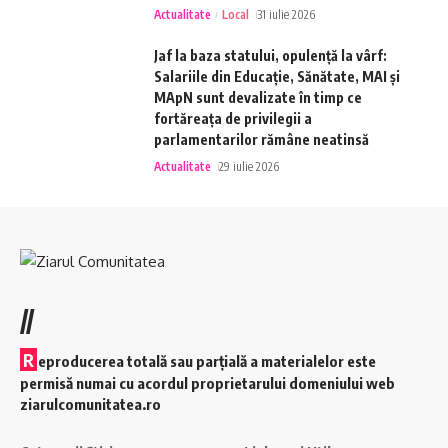
Actualitate
Local
31 iulie 2026
Jaf la baza statului, opulență la vârf:
Salariile din Educație, Sănătate, MAI și
MApN sunt devalizate în timp ce
fortăreața de privilegii a
parlamentarilor rămâne neatinsă
Actualitate
29 iulie 2026
//
R
eproducerea totală sau parțială a materialelor este
permisă numai cu acordul proprietarului domeniului web
ziarulcomunitatea.ro