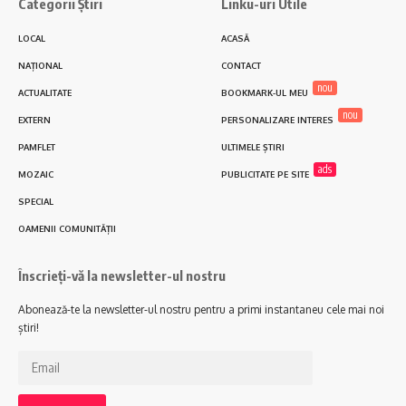
Categorii Știri
Linku-uri Utile
LOCAL
ACASĂ
NAȚIONAL
CONTACT
nou
ACTUALITATE
BOOKMARK-UL MEU
nou
EXTERN
PERSONALIZARE INTERES
PAMFLET
ULTIMELE ȘTIRI
ads
MOZAIC
PUBLICITATE PE SITE
SPECIAL
OAMENII COMUNITĂȚII
Înscrieți-vă la newsletter-ul nostru
Abonează-te la newsletter-ul nostru pentru a primi instantaneu cele mai noi
știri!