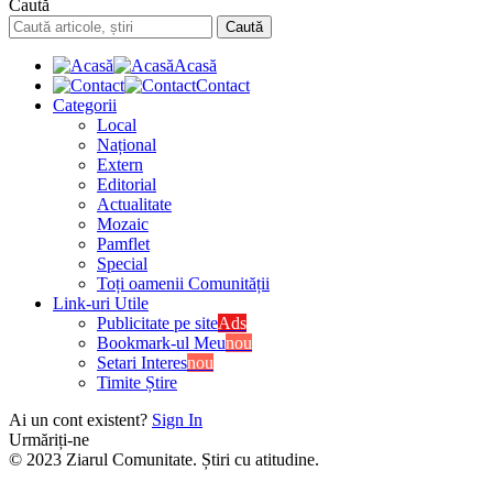
Caută
Acasă
Contact
Categorii
Local
Național
Extern
Editorial
Actualitate
Mozaic
Pamflet
Special
Toți oamenii Comunității
Link-uri Utile
Publicitate pe site
Ads
Bookmark-ul Meu
nou
Setari Interes
nou
Timite Știre
Ai un cont existent?
Sign In
Urmăriți-ne
© 2023 Ziarul Comunitate. Știri cu atitudine.