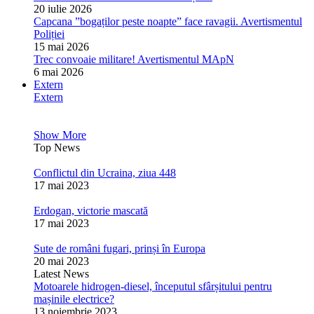
20 iulie 2026
Capcana ”bogaților peste noapte” face ravagii. Avertismentul
Poliției
15 mai 2026
Trec convoaie militare! Avertismentul MApN
6 mai 2026
Extern
Extern
Show More
Top News
Conflictul din Ucraina, ziua 448
17 mai 2023
Erdogan, victorie mascată
17 mai 2023
Sute de români fugari, prinși în Europa
20 mai 2023
Latest News
Motoarele hidrogen-diesel, începutul sfârșitului pentru
mașinile electrice?
13 noiembrie 2023