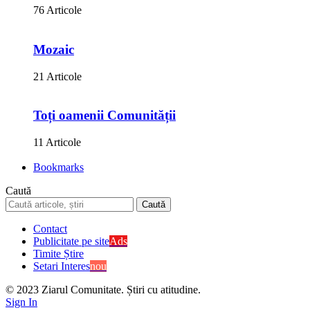
76 Articole
Mozaic
21 Articole
Toți oamenii Comunității
11 Articole
Bookmarks
Caută
Contact
Publicitate pe site
Ads
Timite Știre
Setari Interes
nou
© 2023 Ziarul Comunitate. Știri cu atitudine.
Sign In