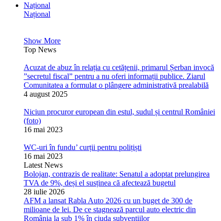
Național
Național
Show More
Top News
Acuzat de abuz în relația cu cetățenii, primarul Șerban invocă
”secretul fiscal” pentru a nu oferi informații publice. Ziarul
Comunitatea a formulat o plângere administrativă prealabilă
4 august 2025
Niciun procuror european din estul, sudul și centrul României
(foto)
16 mai 2023
WC-uri în fundu’ curții pentru polițiști
16 mai 2023
Latest News
Bolojan, contrazis de realitate: Senatul a adoptat prelungirea
TVA de 9%, deși el susținea că afectează bugetul
28 iulie 2026
AFM a lansat Rabla Auto 2026 cu un buget de 300 de
milioane de lei. De ce stagnează parcul auto electric din
România la sub 1% în ciuda subvențiilor