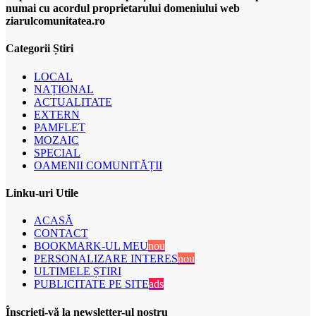
numai cu acordul proprietarului domeniului web
ziarulcomunitatea.ro
Categorii Știri
LOCAL
NAȚIONAL
ACTUALITATE
EXTERN
PAMFLET
MOZAIC
SPECIAL
OAMENII COMUNITĂȚII
Linku-uri Utile
ACASĂ
CONTACT
BOOKMARK-UL MEU
nou
PERSONALIZARE INTERES
nou
ULTIMELE ȘTIRI
PUBLICITATE PE SITE
ads
Înscrieți-vă la newsletter-ul nostru