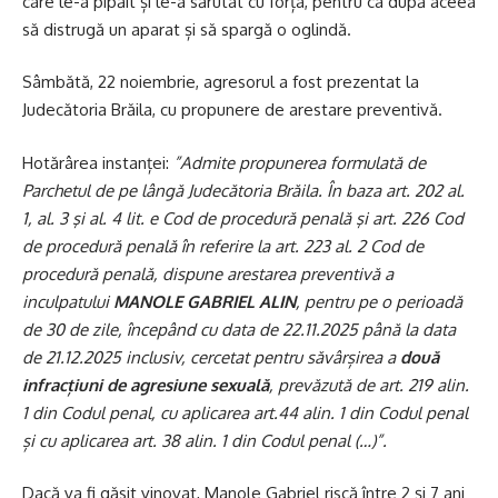
care le-a pipăit și le-a sărutat cu forța, pentru ca după aceea
să distrugă un aparat și să spargă o oglindă.
Sâmbătă, 22 noiembrie, agresorul a fost prezentat la
Judecătoria Brăila, cu propunere de arestare preventivă.
Hotărârea instanței:
”Admite propunerea formulată de
Parchetul de pe lângă Judecătoria Brăila. În baza art. 202 al.
1, al. 3 şi al. 4 lit. e Cod de procedură penală şi art. 226 Cod
de procedură penală în referire la art. 223 al. 2 Cod de
procedură penală, dispune arestarea preventivă a
inculpatului
MANOLE GABRIEL ALIN
, pentru pe o perioadă
de 30 de zile, începând cu data de 22.11.2025 până la data
de 21.12.2025 inclusiv, cercetat pentru săvârșirea a
două
infracțiuni de agresiune sexuală
, prevăzută de art. 219 alin.
1 din Codul penal, cu aplicarea art.44 alin. 1 din Codul penal
și cu aplicarea art. 38 alin. 1 din Codul penal (…)”.
Dacă va fi găsit vinovat, Manole Gabriel riscă între 2 și 7 ani