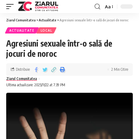
Aa
Ziarul Comunitatea
>
Actualitate
>
Agresiuni sexuale într-o sală de jocuri de noroc
ACTUALITATE
LOCAL
Agresiuni sexuale într-o sală de
jocuri de noroc
Distribuie
2 Min Citire
Ziarul Comunitatea
Ultima actualizare: 2025/11/22 at 7:39 PM