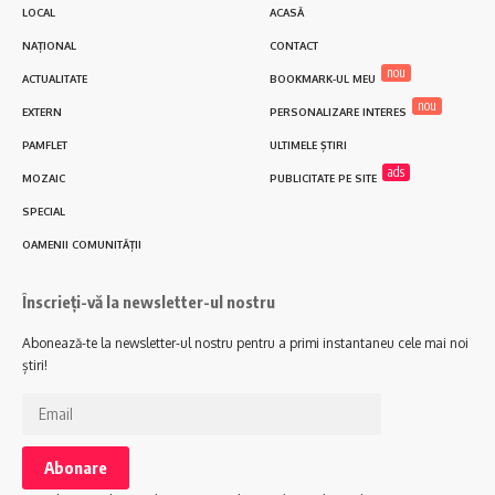
LOCAL
ACASĂ
NAȚIONAL
CONTACT
nou
ACTUALITATE
BOOKMARK-UL MEU
nou
EXTERN
PERSONALIZARE INTERES
PAMFLET
ULTIMELE ȘTIRI
ads
MOZAIC
PUBLICITATE PE SITE
SPECIAL
OAMENII COMUNITĂȚII
Înscrieți-vă la newsletter-ul nostru
Abonează-te la newsletter-ul nostru pentru a primi instantaneu cele mai noi
știri!