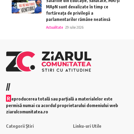
Salariile din Educație, Sănătate, MAI și
MApN sunt devalizate în timp ce
fortăreața de privilegii a
parlamentarilor rămâne neatinsă
Actualitate
29 iulie 2026
//
R
eproducerea totală sau parțială a materialelor este
permisă numai cu acordul proprietarului domeniului web
ziarulcomunitatea.ro
Categorii Știri
Linku-uri Utile