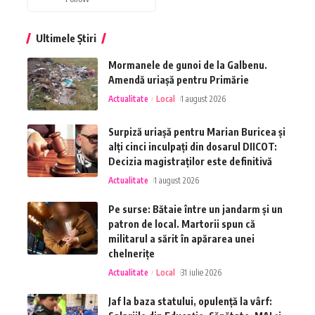
Ultimele Știri
Mormanele de gunoi de la Galbenu.
Amendă uriașă pentru Primărie
Actualitate
Local
1 august 2026
Surpiză uriașă pentru Marian Buricea și
alți cinci inculpați din dosarul DIICOT:
Decizia magistraților este definitivă
Actualitate
1 august 2026
Pe surse: Bătaie între un jandarm și un
patron de local. Martorii spun că
militarul a sărit în apărarea unei
chelnerițe
Actualitate
Local
31 iulie 2026
Jaf la baza statului, opulență la vârf: