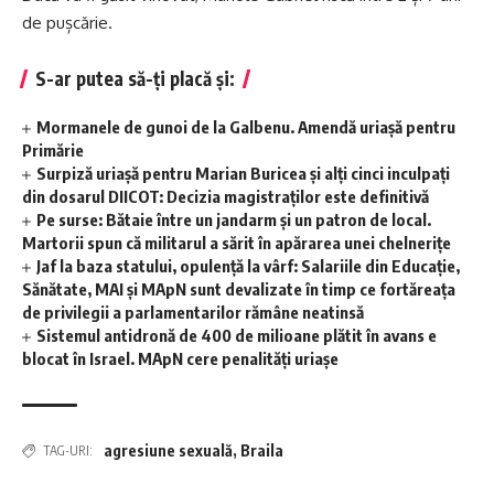
de pușcărie.
S-ar putea să-ți placă și:
Mormanele de gunoi de la Galbenu. Amendă uriașă pentru
Primărie
Surpiză uriașă pentru Marian Buricea și alți cinci inculpați
din dosarul DIICOT: Decizia magistraților este definitivă
Pe surse: Bătaie între un jandarm și un patron de local.
Martorii spun că militarul a sărit în apărarea unei chelnerițe
Jaf la baza statului, opulență la vârf: Salariile din Educație,
Sănătate, MAI și MApN sunt devalizate în timp ce fortăreața
de privilegii a parlamentarilor rămâne neatinsă
Sistemul antidronă de 400 de milioane plătit în avans e
blocat în Israel. MApN cere penalități uriașe
agresiune sexuală
,
Braila
TAG-URI: