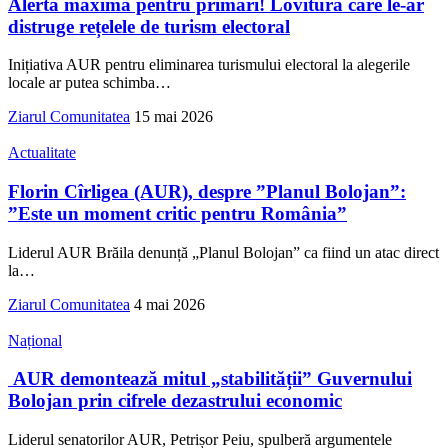
Alertă maximă pentru primari! Lovitura care le-ar
distruge rețelele de turism electoral
Inițiativa AUR pentru eliminarea turismului electoral la alegerile
locale ar putea schimba
…
Ziarul Comunitatea
15 mai 2026
Actualitate
Florin Cîrligea (AUR), despre ”Planul Bolojan”:
”Este un moment critic pentru România”
Liderul AUR Brăila denunță „Planul Bolojan” ca fiind un atac direct
la
…
Ziarul Comunitatea
4 mai 2026
Național
AUR demontează mitul „stabilității” Guvernului
Bolojan prin cifrele dezastrului economic
Liderul senatorilor AUR, Petrișor Peiu, spulberă argumentele