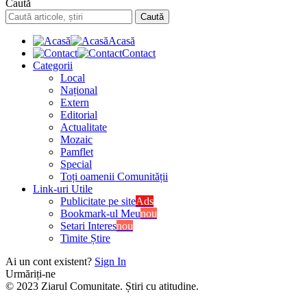
Caută
Acasă
Contact
Categorii
Local
Național
Extern
Editorial
Actualitate
Mozaic
Pamflet
Special
Toți oamenii Comunității
Link-uri Utile
Publicitate pe site
Ads
Bookmark-ul Meu
nou
Setari Interes
nou
Timite Știre
Ai un cont existent?
Sign In
Urmăriți-ne
© 2023 Ziarul Comunitate. Știri cu atitudine.