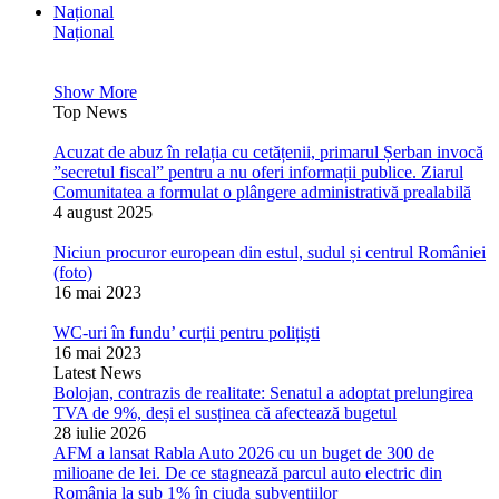
Național
Național
Show More
Top News
Acuzat de abuz în relația cu cetățenii, primarul Șerban invocă
”secretul fiscal” pentru a nu oferi informații publice. Ziarul
Comunitatea a formulat o plângere administrativă prealabilă
4 august 2025
Niciun procuror european din estul, sudul și centrul României
(foto)
16 mai 2023
WC-uri în fundu’ curții pentru polițiști
16 mai 2023
Latest News
Bolojan, contrazis de realitate: Senatul a adoptat prelungirea
TVA de 9%, deși el susținea că afectează bugetul
28 iulie 2026
AFM a lansat Rabla Auto 2026 cu un buget de 300 de
milioane de lei. De ce stagnează parcul auto electric din
România la sub 1% în ciuda subvențiilor