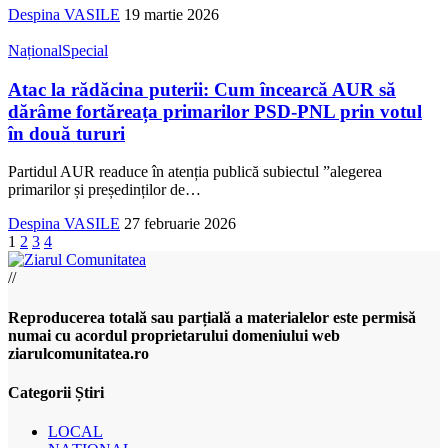
Despina VASILE
19 martie 2026
Național
Special
Atac la rădăcina puterii: Cum încearcă AUR să
dărâme fortăreața primarilor PSD-PNL prin votul
în două tururi
Partidul AUR readuce în atenția publică subiectul ”alegerea
primarilor și președinților de
…
Despina VASILE
27 februarie 2026
1
2
3
4
//
Reproducerea totală sau parțială a materialelor este permisă
numai cu acordul proprietarului domeniului web
ziarulcomunitatea.ro
Categorii Știri
LOCAL