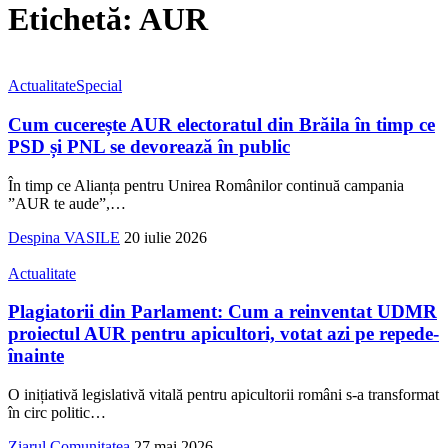
Etichetă:
AUR
Actualitate
Special
Cum cucerește AUR electoratul din Brăila în timp ce
PSD și PNL se devorează în public
În timp ce Alianța pentru Unirea Românilor continuă campania
”AUR te aude”,
…
Despina VASILE
20 iulie 2026
Actualitate
Plagiatorii din Parlament: Cum a reinventat UDMR
proiectul AUR pentru apicultori, votat azi pe repede-
înainte
O inițiativă legislativă vitală pentru apicultorii români s-a transformat
în circ politic
…
Ziarul Comunitatea
27 mai 2026