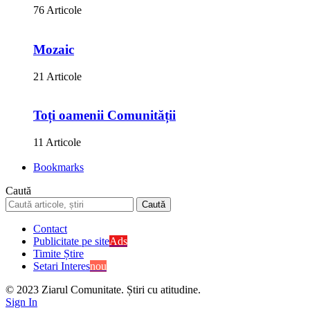
76 Articole
Mozaic
21 Articole
Toți oamenii Comunității
11 Articole
Bookmarks
Caută
Contact
Publicitate pe site
Ads
Timite Știre
Setari Interes
nou
© 2023 Ziarul Comunitate. Știri cu atitudine.
Sign In