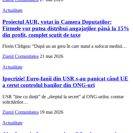
Actualitate
Proiectul AUR, votat în Camera Deputaților:
Firmele vor putea distribui angajaților până la 15%
din profit, complet scutit de taxe
Florin Cîrligea: ”După un an greu în care statul a sufocat mediul
…
Ziarul Comunitatea
21 mai 2026
Actualitate
Ipocrizie! Euro-fanii din USR s-au panicat când UE
a cerut controlul banilor din ONG-uri
USR ”ține cu dinții” de „dreptul la secret” al ONG-urilor, contrar
solicitărilor
…
Ziarul Comunitatea
19 mai 2026
Actualitate