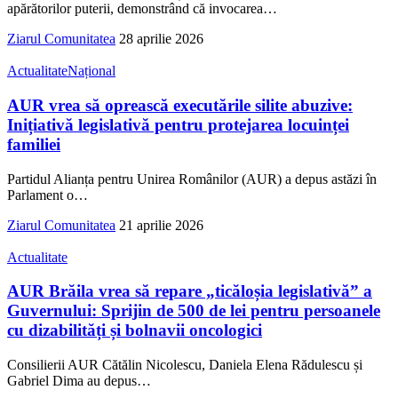
apărătorilor puterii, demonstrând că invocarea
…
Ziarul Comunitatea
28 aprilie 2026
Actualitate
Național
AUR vrea să oprească executările silite abuzive:
Inițiativă legislativă pentru protejarea locuinței
familiei
Partidul Alianța pentru Unirea Românilor (AUR) a depus astăzi în
Parlament o
…
Ziarul Comunitatea
21 aprilie 2026
Actualitate
AUR Brăila vrea să repare „ticăloșia legislativă” a
Guvernului: Sprijin de 500 de lei pentru persoanele
cu dizabilități și bolnavii oncologici
Consilierii AUR Cătălin Nicolescu, Daniela Elena Rădulescu și
Gabriel Dima au depus
…