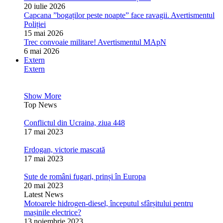
20 iulie 2026
Capcana ”bogaților peste noapte” face ravagii. Avertismentul
Poliției
15 mai 2026
Trec convoaie militare! Avertismentul MApN
6 mai 2026
Extern
Extern
Show More
Top News
Conflictul din Ucraina, ziua 448
17 mai 2023
Erdogan, victorie mascată
17 mai 2023
Sute de români fugari, prinși în Europa
20 mai 2023
Latest News
Motoarele hidrogen-diesel, începutul sfârșitului pentru
mașinile electrice?
13 noiembrie 2023