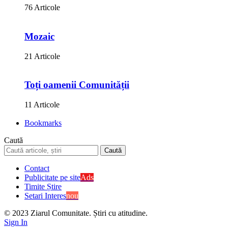
76 Articole
Mozaic
21 Articole
Toți oamenii Comunității
11 Articole
Bookmarks
Caută
Contact
Publicitate pe site
Ads
Timite Știre
Setari Interes
nou
© 2023 Ziarul Comunitate. Știri cu atitudine.
Sign In