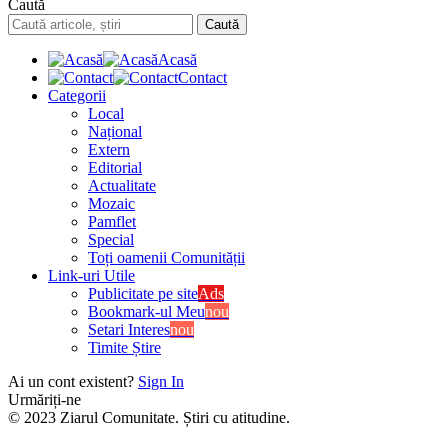
Caută
Acasă
Contact
Categorii
Local
Național
Extern
Editorial
Actualitate
Mozaic
Pamflet
Special
Toți oamenii Comunității
Link-uri Utile
Publicitate pe site
Ads
Bookmark-ul Meu
nou
Setari Interes
nou
Timite Știre
Ai un cont existent?
Sign In
Urmăriți-ne
© 2023 Ziarul Comunitate. Știri cu atitudine.