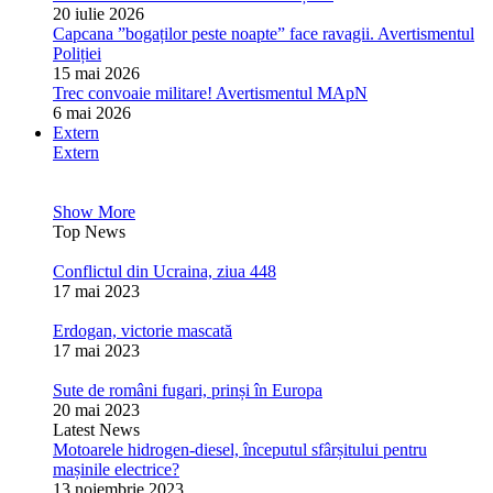
20 iulie 2026
Capcana ”bogaților peste noapte” face ravagii. Avertismentul
Poliției
15 mai 2026
Trec convoaie militare! Avertismentul MApN
6 mai 2026
Extern
Extern
Show More
Top News
Conflictul din Ucraina, ziua 448
17 mai 2023
Erdogan, victorie mascată
17 mai 2023
Sute de români fugari, prinși în Europa
20 mai 2023
Latest News
Motoarele hidrogen-diesel, începutul sfârșitului pentru
mașinile electrice?
13 noiembrie 2023