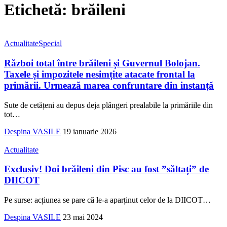
Etichetă:
brăileni
Actualitate
Special
Război total între brăileni și Guvernul Bolojan.
Taxele și impozitele nesimțite atacate frontal la
primării. Urmează marea confruntare din instanță
Sute de cetățeni au depus deja plângeri prealabile la primăriile din
tot
…
Despina VASILE
19 ianuarie 2026
Actualitate
Exclusiv! Doi brăileni din Pisc au fost ”săltați” de
DIICOT
Pe surse: acțiunea se pare că le-a aparținut celor de la DIICOT
…
Despina VASILE
23 mai 2024