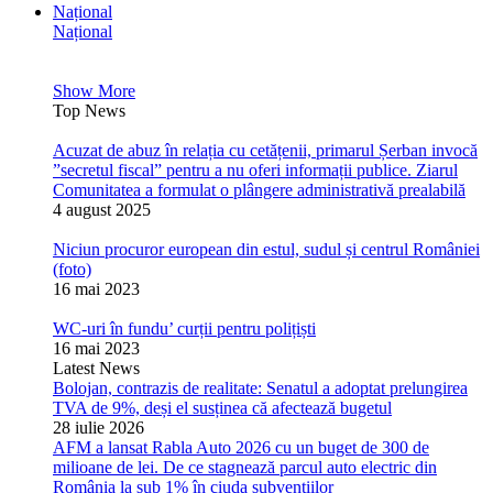
Național
Național
Show More
Top News
Acuzat de abuz în relația cu cetățenii, primarul Șerban invocă
”secretul fiscal” pentru a nu oferi informații publice. Ziarul
Comunitatea a formulat o plângere administrativă prealabilă
4 august 2025
Niciun procuror european din estul, sudul și centrul României
(foto)
16 mai 2023
WC-uri în fundu’ curții pentru polițiști
16 mai 2023
Latest News
Bolojan, contrazis de realitate: Senatul a adoptat prelungirea
TVA de 9%, deși el susținea că afectează bugetul
28 iulie 2026
AFM a lansat Rabla Auto 2026 cu un buget de 300 de
milioane de lei. De ce stagnează parcul auto electric din
România la sub 1% în ciuda subvențiilor