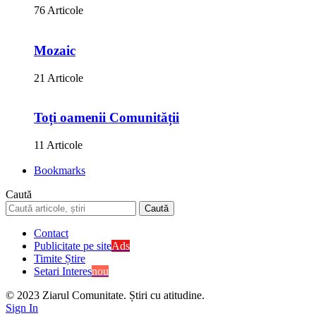
76 Articole
Mozaic
21 Articole
Toți oamenii Comunității
11 Articole
Bookmarks
Caută
Contact
Publicitate pe site
Ads
Timite Știre
Setari Interes
nou
© 2023 Ziarul Comunitate. Știri cu atitudine.
Sign In