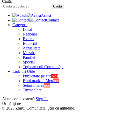
Caută
Acasă
Contact
Categorii
Local
Național
Extern
Editorial
Actualitate
Mozaic
Pamflet
Special
Toți oamenii Comunității
Link-uri Utile
Publicitate pe site
Ads
Bookmark-ul Meu
nou
Setari Interes
nou
Timite Știre
Ai un cont existent?
Sign In
Urmăriți-ne
© 2023 Ziarul Comunitate. Știri cu atitudine.