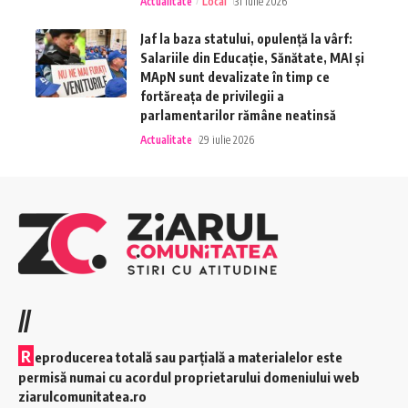
Actualitate
Local
31 iulie 2026
Jaf la baza statului, opulență la vârf:
Salariile din Educație, Sănătate, MAI și
MApN sunt devalizate în timp ce
fortăreața de privilegii a
parlamentarilor rămâne neatinsă
Actualitate
29 iulie 2026
//
R
eproducerea totală sau parțială a materialelor este
permisă numai cu acordul proprietarului domeniului web
ziarulcomunitatea.ro