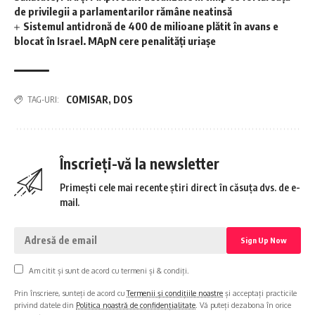
de privilegii a parlamentarilor rămâne neatinsă
Sistemul antidronă de 400 de milioane plătit în avans e
blocat în Israel. MApN cere penalități uriașe
COMISAR
,
DOS
TAG-URI:
Înscrieți-vă la newsletter
Primești cele mai recente știri direct în căsuța dvs. de e-
mail.
Am citit și sunt de acord cu termeni și & condiți.
Prin înscriere, sunteți de acord cu
Termenii și condițiile noastre
și acceptați practicile
privind datele din
Politica noastră de confidențialitate
. Vă puteți dezabona în orice