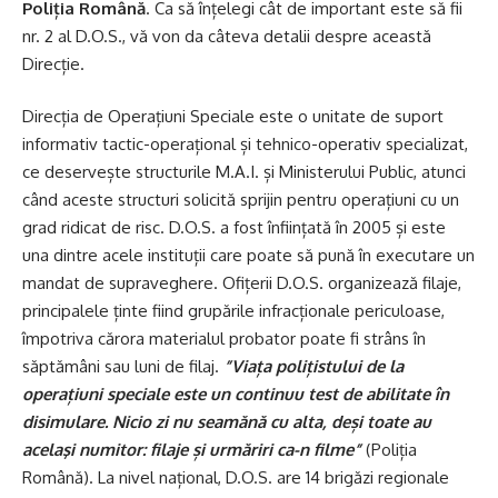
Poliția Română
. Ca să înțelegi cât de important este să fii
nr. 2 al D.O.S., vă von da câteva detalii despre această
Direcție.
Direcția de Operațiuni Speciale este o unitate de suport
informativ tactic-operațional și tehnico-operativ specializat,
ce deservește structurile M.A.I. și Ministerului Public, atunci
când aceste structuri solicită sprijin pentru operațiuni cu un
grad ridicat de risc. D.O.S. a fost înființată în 2005 și este
una dintre acele instituții care poate să pună în executare un
mandat de supraveghere. Ofițerii D.O.S. organizează filaje,
principalele ținte fiind grupările infracționale periculoase,
împotriva cărora materialul probator poate fi strâns în
săptămâni sau luni de filaj.
”Viața polițistului de la
operațiuni speciale este un continuu test de abilitate în
disimulare. Nicio zi nu seamănă cu alta, deși toate au
acelaşi numitor: filaje și urmăriri ca-n filme”
(Poliția
Română). La nivel național, D.O.S. are 14 brigăzi regionale