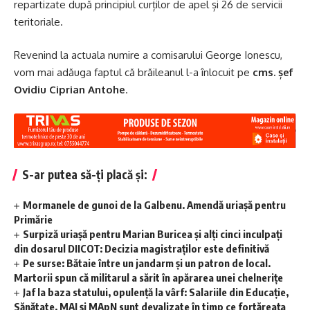
repartizate după principiul curților de apel și 26 de servicii
teritoriale.
Revenind la actuala numire a comisarului George Ionescu,
vom mai adăuga faptul că brăileanul l-a înlocuit pe
cms. șef
Ovidiu Ciprian Antohe
.
S-ar putea să-ți placă și:
Mormanele de gunoi de la Galbenu. Amendă uriașă pentru
Primărie
Surpiză uriașă pentru Marian Buricea și alți cinci inculpați
din dosarul DIICOT: Decizia magistraților este definitivă
Pe surse: Bătaie între un jandarm și un patron de local.
Martorii spun că militarul a sărit în apărarea unei chelnerițe
Jaf la baza statului, opulență la vârf: Salariile din Educație,
Sănătate, MAI și MApN sunt devalizate în timp ce fortăreața