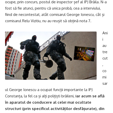
ocupe, prin concurs, postul de inspector șef al IPJ Brăila. N-a
fost să fie atunci, pentru că unica probă, cea a interviului,
fiind de necontestat, atât comisarul George Ionescu, cât și
comisarul Relu Vizitiu, nu au reușit să obțină nota 7.
Ani
i
au
tre
cut
,
co
mi
sar
ul George Ionescu a ocupat funcții importante la IPJ
Constanța, la fel ca și alți polițiști brăileni,
iar acum se află
în aparatul de conducere al celei mai ocultate
structuri (prin specificul activităților desfășurate), din