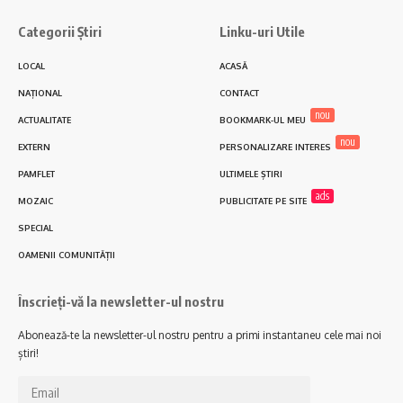
Categorii Știri
Linku-uri Utile
LOCAL
ACASĂ
NAȚIONAL
CONTACT
nou
ACTUALITATE
BOOKMARK-UL MEU
nou
EXTERN
PERSONALIZARE INTERES
PAMFLET
ULTIMELE ȘTIRI
ads
MOZAIC
PUBLICITATE PE SITE
SPECIAL
OAMENII COMUNITĂȚII
Înscrieți-vă la newsletter-ul nostru
Abonează-te la newsletter-ul nostru pentru a primi instantaneu cele mai noi
știri!