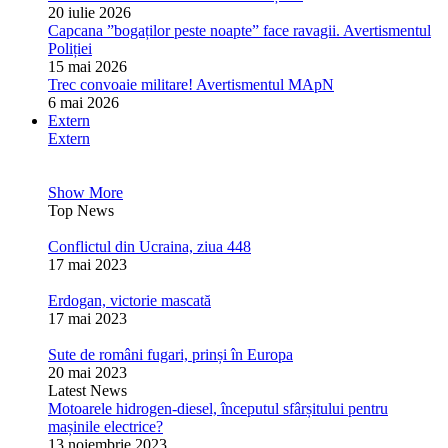
20 iulie 2026
Capcana ”bogaților peste noapte” face ravagii. Avertismentul
Poliției
15 mai 2026
Trec convoaie militare! Avertismentul MApN
6 mai 2026
Extern
Extern
Show More
Top News
Conflictul din Ucraina, ziua 448
17 mai 2023
Erdogan, victorie mascată
17 mai 2023
Sute de români fugari, prinși în Europa
20 mai 2023
Latest News
Motoarele hidrogen-diesel, începutul sfârșitului pentru
mașinile electrice?
13 noiembrie 2023