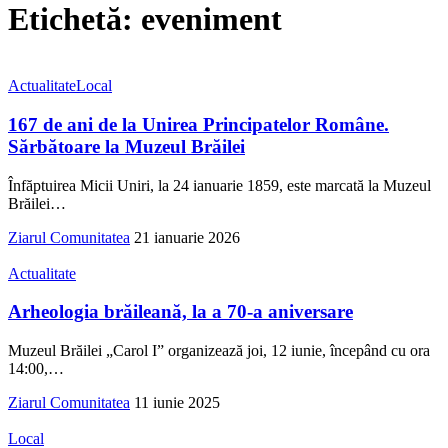
Etichetă:
eveniment
Actualitate
Local
167 de ani de la Unirea Principatelor Române.
Sărbătoare la Muzeul Brăilei
Înfăptuirea Micii Uniri, la 24 ianuarie 1859, este marcată la Muzeul
Brăilei
…
Ziarul Comunitatea
21 ianuarie 2026
Actualitate
Arheologia brăileană, la a 70-a aniversare
Muzeul Brăilei „Carol I” organizează joi, 12 iunie, începând cu ora
14:00,
…
Ziarul Comunitatea
11 iunie 2025
Local