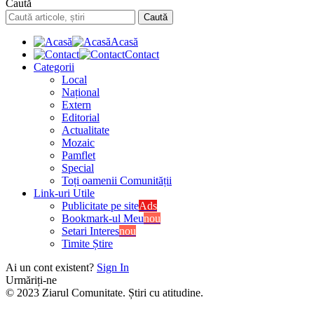
Caută
Acasă
Contact
Categorii
Local
Național
Extern
Editorial
Actualitate
Mozaic
Pamflet
Special
Toți oamenii Comunității
Link-uri Utile
Publicitate pe site
Ads
Bookmark-ul Meu
nou
Setari Interes
nou
Timite Știre
Ai un cont existent?
Sign In
Urmăriți-ne
© 2023 Ziarul Comunitate. Știri cu atitudine.