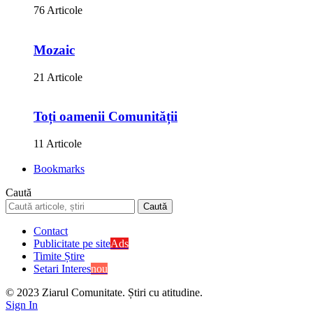
76 Articole
Mozaic
21 Articole
Toți oamenii Comunității
11 Articole
Bookmarks
Caută
Contact
Publicitate pe site
Ads
Timite Știre
Setari Interes
nou
© 2023 Ziarul Comunitate. Știri cu atitudine.
Sign In