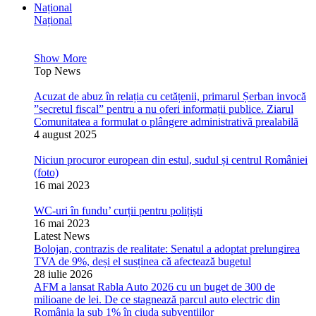
Național
Național
Show More
Top News
Acuzat de abuz în relația cu cetățenii, primarul Șerban invocă
”secretul fiscal” pentru a nu oferi informații publice. Ziarul
Comunitatea a formulat o plângere administrativă prealabilă
4 august 2025
Niciun procuror european din estul, sudul și centrul României
(foto)
16 mai 2023
WC-uri în fundu’ curții pentru polițiști
16 mai 2023
Latest News
Bolojan, contrazis de realitate: Senatul a adoptat prelungirea
TVA de 9%, deși el susținea că afectează bugetul
28 iulie 2026
AFM a lansat Rabla Auto 2026 cu un buget de 300 de
milioane de lei. De ce stagnează parcul auto electric din
România la sub 1% în ciuda subvențiilor