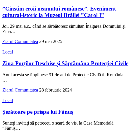
”Cinstim eroii neamului românesc”. Eveniment
cultural-istoric la Muzeul Brăilei ”Carol I”
Joi, 29 mai a.c., când se sărbătoresc simultan Înălțarea Domnului și
Ziua
…
Ziarul Comunitatea
29 mai 2025
Local
Ziua Porților Deschise și Săptămâna Protecției Civile
Anul acesta se împlinesc 91 de ani de Protecție Civilă în România.
…
Ziarul Comunitatea
28 februarie 2024
Local
Șezătoare pe prispa lui Fănuș
Sunteți invitați să petreceți o seară de vis, la Casa Memorială
”Fănuș
…