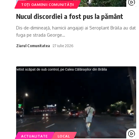
TOȚI OAMENII COMUNITĂȚII
Nucul discordiei a fost pus la pământ
Dis-de-dimineață, harnicii angajați ai Seroplant Brăila au dat
fuga pe strada George
…
Ziarul Comunitatea
27 iulie 2026
ACTUALITATE
LOCAL