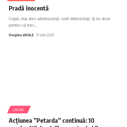
Pradă inocentă
Copiii, mai ales adolescenții, sunt debusolați. Și nu doar
pentru că trec
…
Despina VASILE
17 iulie 2025
LOCAL
Acțiunea ”Petarda” continuă: 10