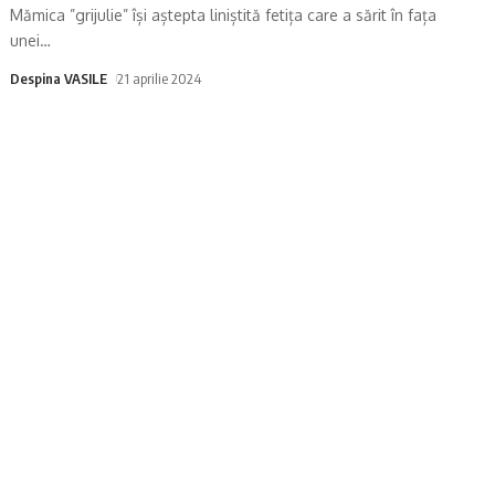
Mămica ”grijulie” își aștepta liniștită fetița care a sărit în fața
unei
…
Despina VASILE
21 aprilie 2024