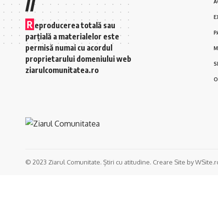
//
A
E
R
eproducerea totală sau
P
parțială a materialelor este
permisă numai cu acordul
M
proprietarului domeniului web
S
ziarulcomunitatea.ro
O
© 2023 Ziarul Comunitate. Știri cu atitudine. Creare Site by WSite.r