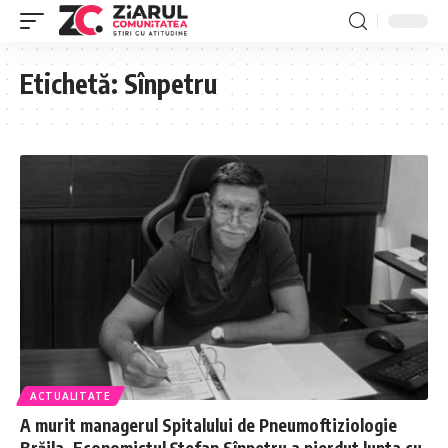
Etichetă:
Sînpetru
ACTUALITATE
A murit managerul Spitalului de Pneumoftiziologie
Brăila. Economistul Ștefan Sînpetru a pierdut lupta cu