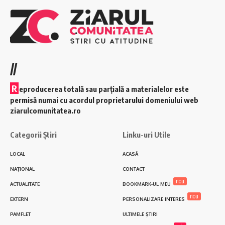
//
R
eproducerea totală sau parțială a materialelor este
permisă numai cu acordul proprietarului domeniului web
ziarulcomunitatea.ro
Categorii Știri
Linku-uri Utile
LOCAL
ACASĂ
NAȚIONAL
CONTACT
nou
ACTUALITATE
BOOKMARK-UL MEU
nou
EXTERN
PERSONALIZARE INTERES
PAMFLET
ULTIMELE ȘTIRI