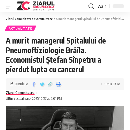
Aa
Ziarul Comunitatea
>
Actualitate
>
A murit managerul Spitalului de Pneumoftiziologie Brăila. Economistul Ștefan Sînpetru a pierdut lupta cu cancerul
ACTUALITATE
A murit managerul Spitalului de
Pneumoftiziologie Brăila.
Economistul Ștefan Sînpetru a
pierdut lupta cu cancerul
Distribuie
1 Min Citire
Ziarul Comunitatea
Ultima actualizare: 2025/10/27 at 5:01 PM