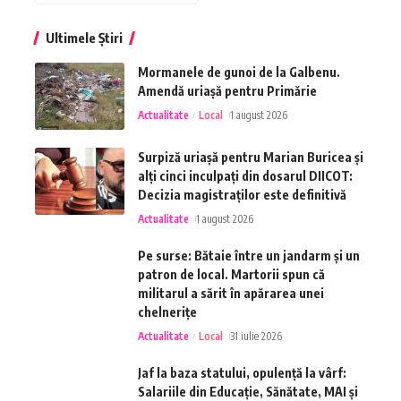
Ultimele Știri
Mormanele de gunoi de la Galbenu.
Amendă uriașă pentru Primărie
Actualitate
Local
1 august 2026
Surpiză uriașă pentru Marian Buricea și
alți cinci inculpați din dosarul DIICOT:
Decizia magistraților este definitivă
Actualitate
1 august 2026
Pe surse: Bătaie între un jandarm și un
patron de local. Martorii spun că
militarul a sărit în apărarea unei
chelnerițe
Actualitate
Local
31 iulie 2026
Jaf la baza statului, opulență la vârf:
Salariile din Educație, Sănătate, MAI și