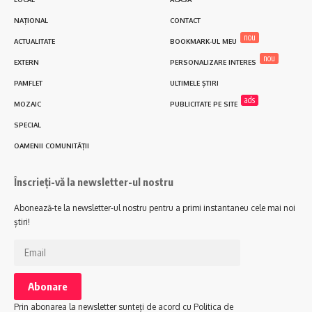
NAȚIONAL
CONTACT
nou
ACTUALITATE
BOOKMARK-UL MEU
nou
EXTERN
PERSONALIZARE INTERES
PAMFLET
ULTIMELE ȘTIRI
ads
MOZAIC
PUBLICITATE PE SITE
SPECIAL
OAMENII COMUNITĂȚII
Înscrieți-vă la newsletter-ul nostru
Abonează-te la newsletter-ul nostru pentru a primi instantaneu cele mai noi
știri!
Prin abonarea la newsletter sunteți de acord cu Politica de