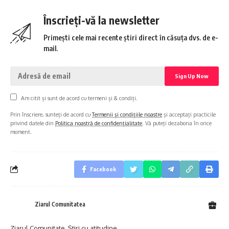
Înscrieți-vă la newsletter
Primești cele mai recente știri direct în căsuța dvs. de e-
mail.
Am citit și sunt de acord cu termeni și & condiți.
Prin înscriere, sunteți de acord cu
Termenii și condițiile noastre
și acceptați practicile
privind datele din
Politica noastră de confidențialitate
. Vă puteți dezabona în orice
moment.
Facebook
Ziarul Comunitatea
Ziarul Comunitate. Știri cu atitudine.