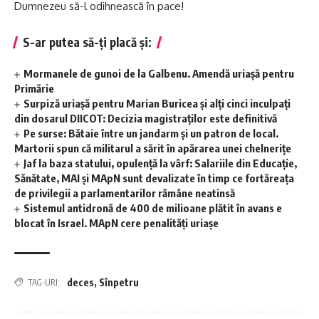
Dumnezeu să-l odihnească în pace!
S-ar putea să-ți placă și:
Mormanele de gunoi de la Galbenu. Amendă uriașă pentru
Primărie
Surpiză uriașă pentru Marian Buricea și alți cinci inculpați
din dosarul DIICOT: Decizia magistraților este definitivă
Pe surse: Bătaie între un jandarm și un patron de local.
Martorii spun că militarul a sărit în apărarea unei chelnerițe
Jaf la baza statului, opulență la vârf: Salariile din Educație,
Sănătate, MAI și MApN sunt devalizate în timp ce fortăreața
de privilegii a parlamentarilor rămâne neatinsă
Sistemul antidronă de 400 de milioane plătit în avans e
blocat în Israel. MApN cere penalități uriașe
deces
,
Sînpetru
TAG-URI: