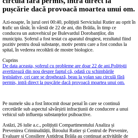
circulă fără permis, intră direct la
pușcărie dacă provoacă moartea unui om.
Azi-noapte, în jurul orei 00:40, polițiștii Serviciului Rutier au oprit în
t
rafic un tânăr, în vârstă de 22 de ani, din Brăila, în timp ce
conducea un autovehicul pe Bulevardul Dorobanților, din
municipiu. Șoferul a fost testat cu aparatul drugtest, rezultatul fiind
pozitiv pentru două substanțe, motiv pentru care a fost condus la
spital, în vederea recoltării de mostre biologice.
Cuprins
De data aceasta, șoferul cu probleme are doar 22 de ani.
Polițiștii
avertizează din nou despre faptul că, odată cu schimbările
legislative, cei care se droghează, beau la volan sau circulă fără
permis, intră direct la pușcărie dacă provoacă moartea unui om.
Pe numele său a fost întocmit dosar penal în care se continuă
cercetările sub aspectul săvârșirii infracțiunii de conducere a unui
vehicul sub influența substanțelor psihoactive.
Astăzi, 26 iulie a.c., polițiștii Compartimentului Analiza și
Prevenirea Criminalității, Biroului Rutier și Centrul de Prevenire,
Evaluare și Consiliere Antidrog Brăila au continuat activitățile de