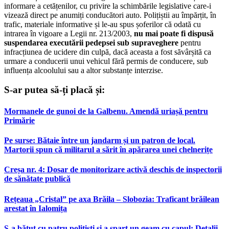
informare a cetățenilor, cu privire la schimbările legislative care-i
vizează direct pe anumiți conducători auto. Polițiștii au împărțit, în
trafic, materiale informative și le-au spus șoferilor că odată cu
intrarea în vigoare a Legii nr. 213/2003,
nu mai poate fi dispusă
suspendarea executării pedepsei sub supraveghere
pentru
infracțiunea de ucidere din culpă, dacă aceasta a fost săvârșită ca
urmare a conducerii unui vehicul fără permis de conducere, sub
influența alcoolului sau a altor substanțe interzise.
S-ar putea să-ți placă și:
Mormanele de gunoi de la Galbenu. Amendă uriașă pentru
Primărie
Pe surse: Bătaie între un jandarm și un patron de local.
Martorii spun că militarul a sărit în apărarea unei chelnerițe
Creșa nr. 4: Dosar de monitorizare activă deschis de inspectorii
de sănătate publică
Rețeaua „Cristal” pe axa Brăila – Slobozia: Traficant brăilean
arestat în Ialomița
S-a bătut cu patru polițiști și a spart un geam cu capul: Detalii