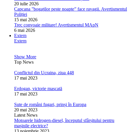
20 iulie 2026
Capcana ”bogaților peste noapte” face ravagii. Avertismentul
Poliției
15 mai 2026
Trec convoaie militare! Avertismentul MApN
6 mai 2026
Extern
Extern
Show More
Top News
Conflictul din Ucraina, ziua 448
17 mai 2023
Erdogan, victorie mascată
17 mai 2023
Sute de români fugari, prinși în Europa
20 mai 2023
Latest News
Motoarele hidrogen-diesel, începutul sfârșitului pentru
mașinile electrice?
13 noiembrie 2023