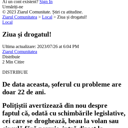
Ai un cont existent?
Sign In
Urmăriți-ne
© 2023 Ziarul Comunitate. Știri cu atitudine.
Ziarul Comunitatea
>
Local
>
Ziua și drogatul!
Local
Ziua și drogatul!
Ultima actualizare: 2023/07/26 at 6:04 PM
Ziarul Comunitatea
Distribuie
2 Min Citire
DISTRIBUIE
De data aceasta, șoferul cu probleme are
doar 22 de ani.
Polițiștii avertizează din nou despre
faptul că, odată cu schimbările legislative,
cei care se droghează, beau la volan sau