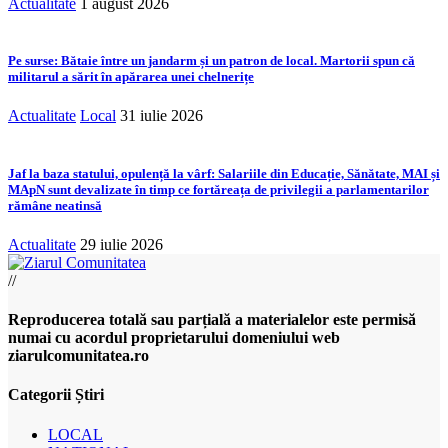
Actualitate
1 august 2026
Pe surse: Bătaie între un jandarm și un patron de local. Martorii spun că
militarul a sărit în apărarea unei chelnerițe
Actualitate
Local
31 iulie 2026
Jaf la baza statului, opulență la vârf: Salariile din Educație, Sănătate, MAI și
MApN sunt devalizate în timp ce fortăreața de privilegii a parlamentarilor
rămâne neatinsă
Actualitate
29 iulie 2026
//
Reproducerea totală sau parțială a materialelor este permisă
numai cu acordul proprietarului domeniului web
ziarulcomunitatea.ro
Categorii Știri
LOCAL