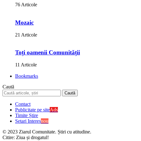
76 Articole
Mozaic
21 Articole
Toți oamenii Comunității
11 Articole
Bookmarks
Caută
Contact
Publicitate pe site
Ads
Timite Știre
Setari Interes
nou
© 2023 Ziarul Comunitate. Știri cu atitudine.
Citire:
Ziua și drogatul!