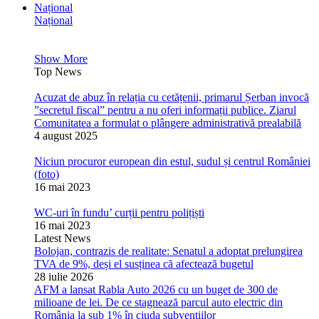
Național
Național
Show More
Top News
Acuzat de abuz în relația cu cetățenii, primarul Șerban invocă
”secretul fiscal” pentru a nu oferi informații publice. Ziarul
Comunitatea a formulat o plângere administrativă prealabilă
4 august 2025
Niciun procuror european din estul, sudul și centrul României
(foto)
16 mai 2023
WC-uri în fundu’ curții pentru polițiști
16 mai 2023
Latest News
Bolojan, contrazis de realitate: Senatul a adoptat prelungirea
TVA de 9%, deși el susținea că afectează bugetul
28 iulie 2026
AFM a lansat Rabla Auto 2026 cu un buget de 300 de
milioane de lei. De ce stagnează parcul auto electric din
România la sub 1% în ciuda subvențiilor