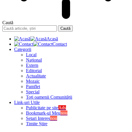
Caută
Acasă
Contact
Categorii
Local
Național
Extern
Editorial
Actualitate
Mozaic
Pamflet
Special
Toți oamenii Comunității
Link-uri Utile
Publicitate pe site
Ads
Bookmark-ul Meu
nou
Setari Interes
nou
Timite Știre