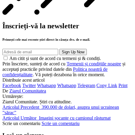
Înscrieți-vă la newsletter
Primești cele mai recente știri direct în căsuța dvs. de e-mail.
Am citit și sunt de acord cu termeni și & condiți.
Prin înscriere, sunteți de acord cu
Termenii și condițiile noastre
și
acceptați practicile privind datele din
Politica noastră de
confidențialitate
. Vă puteți dezabona în orice moment.
Distribuie acest articol
Facebook
Twitter
Whatsapp
Whatsapp
Telegram
Copy Link
Print
De
Ziarul Comunitatea
Urmărește:
Ziarul Comunitate. Știri cu atitudine.
Articolul Precedent
390.000 de dolari, asupra unui ucrainean
”sărac”
Articolul Următor
Imagini șocante cu camionul răsturnat
Scrie un comentariu
Scrie un comentariu