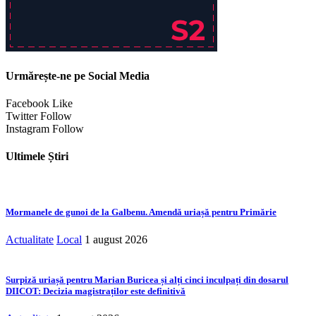
Urmărește-ne pe Social Media
Facebook
Like
Twitter
Follow
Instagram
Follow
Ultimele Știri
Mormanele de gunoi de la Galbenu. Amendă uriașă pentru Primărie
Actualitate
Local
1 august 2026
Surpiză uriașă pentru Marian Buricea și alți cinci inculpați din dosarul
DIICOT: Decizia magistraților este definitivă