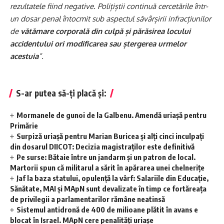
rezultatele fiind negative. Polițiștii continuă cercetările într-
un dosar penal întocmit sub aspectul săvârșirii infracțiunilor
de
vătămare corporală din culpă și părăsirea locului
accidentului ori modificarea sau ștergerea urmelor
acestuia
”.
S-ar putea să-ți placă și:
Mormanele de gunoi de la Galbenu. Amendă uriașă pentru
Primărie
Surpiză uriașă pentru Marian Buricea și alți cinci inculpați
din dosarul DIICOT: Decizia magistraților este definitivă
Pe surse: Bătaie între un jandarm și un patron de local.
Martorii spun că militarul a sărit în apărarea unei chelnerițe
Jaf la baza statului, opulență la vârf: Salariile din Educație,
Sănătate, MAI și MApN sunt devalizate în timp ce fortăreața
de privilegii a parlamentarilor rămâne neatinsă
Sistemul antidronă de 400 de milioane plătit în avans e
blocat în Israel. MApN cere penalități uriașe