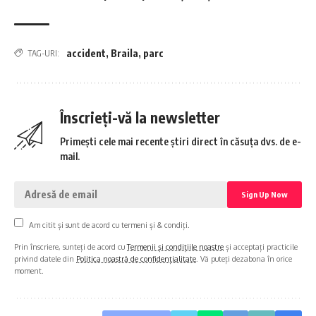
accident
,
Braila
,
parc
TAG-URI:
Înscrieți-vă la newsletter
Primești cele mai recente știri direct în căsuța dvs. de e-
mail.
Am citit și sunt de acord cu termeni și & condiți.
Prin înscriere, sunteți de acord cu
Termenii și condițiile noastre
și acceptați practicile
privind datele din
Politica noastră de confidențialitate
. Vă puteți dezabona în orice
moment.