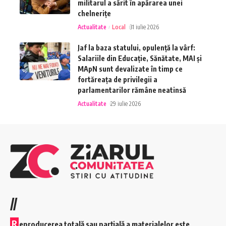
militarul a sărit în apărarea unei
chelnerițe
Actualitate
Local
31 iulie 2026
Jaf la baza statului, opulență la vârf:
Salariile din Educație, Sănătate, MAI și
MApN sunt devalizate în timp ce
fortăreața de privilegii a
parlamentarilor rămâne neatinsă
Actualitate
29 iulie 2026
//
R
eproducerea totală sau parțială a materialelor este