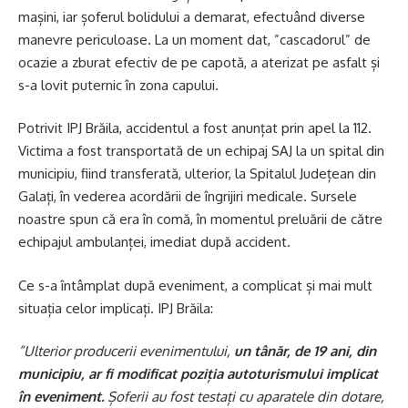
mașini, iar șoferul bolidului a demarat, efectuând diverse
manevre periculoase. La un moment dat, ”cascadorul” de
ocazie a zburat efectiv de pe capotă, a aterizat pe asfalt și
s-a lovit puternic în zona capului.
Potrivit IPJ Brăila, accidentul a fost anunțat prin apel la 112.
Victima a fost transportată de un echipaj SAJ la un spital din
municipiu, fiind transferată, ulterior, la Spitalul Județean din
Galați, în vederea acordării de îngrijiri medicale. Sursele
noastre spun că era în comă, în momentul preluării de către
echipajul ambulanței, imediat după accident.
Ce s-a întâmplat după eveniment, a complicat și mai mult
situația celor implicați. IPJ Brăila:
”Ulterior producerii evenimentului,
un tânăr, de 19 ani, din
municipiu, ar fi modificat poziția autoturismului implicat
în eveniment.
Șoferii au fost testați cu aparatele din dotare,