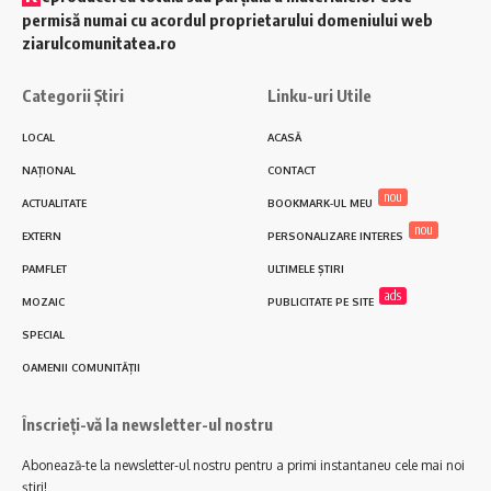
permisă numai cu acordul proprietarului domeniului web
ziarulcomunitatea.ro
Categorii Știri
Linku-uri Utile
LOCAL
ACASĂ
NAȚIONAL
CONTACT
nou
ACTUALITATE
BOOKMARK-UL MEU
nou
EXTERN
PERSONALIZARE INTERES
PAMFLET
ULTIMELE ȘTIRI
ads
MOZAIC
PUBLICITATE PE SITE
SPECIAL
OAMENII COMUNITĂȚII
Înscrieți-vă la newsletter-ul nostru
Abonează-te la newsletter-ul nostru pentru a primi instantaneu cele mai noi
știri!