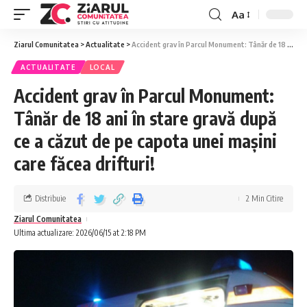
Aa
Ziarul Comunitatea
>
Actualitate
>
Accident grav în Parcul Monument: Tânăr de 18 ani în stare gravă după ce a căzut de pe capota unei mașini care făcea drifturi!
ACTUALITATE
LOCAL
Accident grav în Parcul Monument:
Tânăr de 18 ani în stare gravă după
ce a căzut de pe capota unei mașini
care făcea drifturi!
Distribuie
2 Min Citire
Ziarul Comunitatea
Ultima actualizare: 2026/06/15 at 2:18 PM