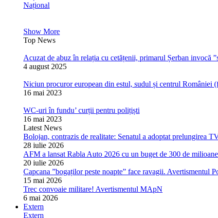
Național
Show More
Top News
Acuzat de abuz în relația cu cetățenii, primarul Șerban invocă ”s
4 august 2025
Niciun procuror european din estul, sudul și centrul României (
16 mai 2023
WC-uri în fundu’ curții pentru polițiști
16 mai 2023
Latest News
Bolojan, contrazis de realitate: Senatul a adoptat prelungirea T
28 iulie 2026
AFM a lansat Rabla Auto 2026 cu un buget de 300 de milioane de
20 iulie 2026
Capcana ”bogaților peste noapte” face ravagii. Avertismentul Pol
15 mai 2026
Trec convoaie militare! Avertismentul MApN
6 mai 2026
Extern
Extern