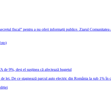
ecretul fiscal” pentru a nu oferi informații publice. Ziarul Comunitatea
foto)
VA de 9%, deși el susținea că afectează bugetul
 lei. De ce stagnează parcul auto electric din România la sub 1% în c
iției