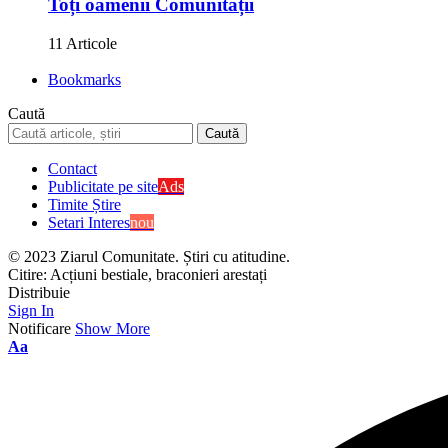
Toți oamenii Comunității
11 Articole
Bookmarks
Caută
Contact
Publicitate pe site
Ads
Timite Știre
Setari Interes
nou
© 2023 Ziarul Comunitate. Știri cu atitudine.
Citire:
Acțiuni bestiale, braconieri arestați
Distribuie
Sign In
Notificare
Show More
Aa