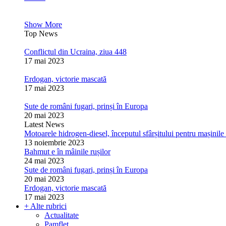
Show More
Top News
Conflictul din Ucraina, ziua 448
17 mai 2023
Erdogan, victorie mascată
17 mai 2023
Sute de români fugari, prinși în Europa
20 mai 2023
Latest News
Motoarele hidrogen-diesel, începutul sfârșitului pentru mașinile 
13 noiembrie 2023
Bahmut e în mâinile rușilor
24 mai 2023
Sute de români fugari, prinși în Europa
20 mai 2023
Erdogan, victorie mascată
17 mai 2023
+ Alte rubrici
Actualitate
Pamflet