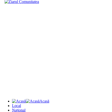
Acasă
Local
Național