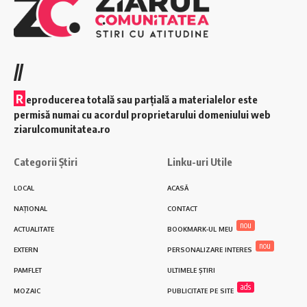
//
R
eproducerea totală sau parțială a materialelor este
permisă numai cu acordul proprietarului domeniului web
ziarulcomunitatea.ro
Categorii Știri
Linku-uri Utile
LOCAL
ACASĂ
NAȚIONAL
CONTACT
nou
ACTUALITATE
BOOKMARK-UL MEU
nou
EXTERN
PERSONALIZARE INTERES
PAMFLET
ULTIMELE ȘTIRI
ads
MOZAIC
PUBLICITATE PE SITE