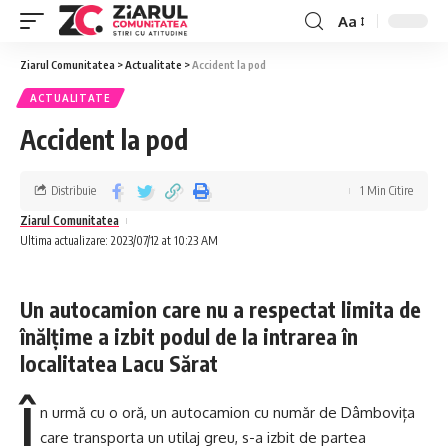
Aa
Ziarul Comunitatea
>
Actualitate
>
Accident la pod
ACTUALITATE
Accident la pod
Distribuie
1 Min Citire
Ziarul Comunitatea
Ultima actualizare: 2023/07/12 at 10:23 AM
Un autocamion care nu a respectat limita de
înălțime a izbit podul de la intrarea în
localitatea Lacu Sărat
Î
n urmă cu o oră, un autocamion cu număr de Dâmbovița
care transporta un utilaj greu, s-a izbit de partea