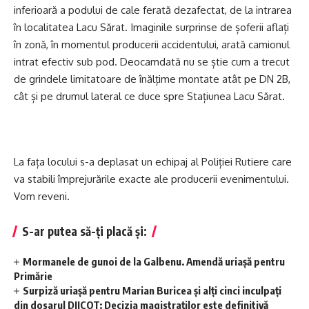
inferioară a podului de cale ferată dezafectat, de la intrarea
în localitatea Lacu Sărat. Imaginile surprinse de șoferii aflați
în zonă, în momentul producerii accidentului, arată camionul
intrat efectiv sub pod. Deocamdată nu se știe cum a trecut
de grindele limitatoare de înălțime montate atât pe DN 2B,
cât și pe drumul lateral ce duce spre Stațiunea Lacu Sărat.
La fața locului s-a deplasat un echipaj al Poliției Rutiere care
va stabili împrejurările exacte ale producerii evenimentului.
Vom reveni.
S-ar putea să-ți placă și:
Mormanele de gunoi de la Galbenu. Amendă uriașă pentru
Primărie
Surpiză uriașă pentru Marian Buricea și alți cinci inculpați
din dosarul DIICOT: Decizia magistraților este definitivă