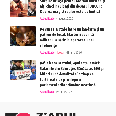
Surpiză uriașă pentru Marian Buricea și
alți cinci inculpați din dosarul DIICOT:
Decizia magistraților este definitivă
Actualitate
1 august 2026
Pe surse: Bătaie între un jandarm și un
patron de local. Martorii spun că
militarul a sărit în apărarea unei
chelnerițe
Actualitate
Local
31 iulie 2026
Jaf la baza statului, opulență la vârf:
Salariile din Educație, Sănătate, MAI și
MApN sunt devalizate în timp ce
fortăreața de privilegii a
parlamentarilor rămâne neatinsă
Actualitate
29 iulie 2026