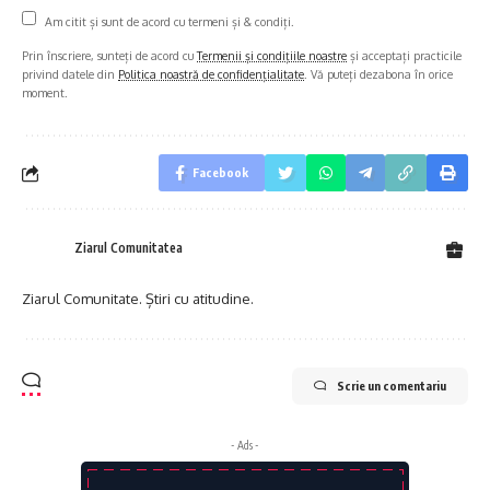
Am citit și sunt de acord cu termeni și & condiți.
Prin înscriere, sunteți de acord cu
Termenii și condițiile noastre
și acceptați practicile
privind datele din
Politica noastră de confidențialitate
. Vă puteți dezabona în orice
moment.
Facebook
Ziarul Comunitatea
Ziarul Comunitate. Știri cu atitudine.
Scrie un comentariu
- Ads -