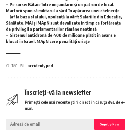
Pe surse: Bătaie între un jandarm și un patron de local.
Martorii spun că militarul a sărit în apărarea unei chelnerițe
Jaf la baza statului, opulență la vârf: Salariile din Educație,
Sănătate, MAI și MApN sunt devalizate în timp ce fortăreața
de privilegii a parlamentarilor rămâne neatinsă
Sistemul antidronă de 400 de milioane plătit în avans e
blocat în Israel. MApN cere penalități uriașe
accident
,
pod
TAG-URI:
Înscrieți-vă la newsletter
Primești cele mai recente știri direct în căsuța dvs. de e-
mail.