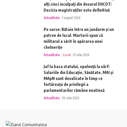
alți cinci inculpați din dosarul DIICOT:
Decizia magistraților este definitivă
Actualitate
1 august 2026
Pe surse: Bătaie între un jandarm și un
patron de local. Martorii spun că
militarul a sărit în apărarea unei
chelnerițe
Actualitate
Local
31 iulie 2026
Jaf la baza statului, opulență la vârf:
Salariile din Educație, Sănătate, MAI și
MApN sunt devalizate în timp ce
fortăreața de privilegii a
parlamentarilor rămâne neatinsă
Actualitate
29 iulie 2026