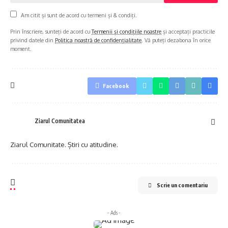
Am citit și sunt de acord cu termeni și & condiți.
Prin înscriere, sunteți de acord cu
Termenii și condițiile noastre
și acceptați practicile
privind datele din
Politica noastră de confidențialitate
. Vă puteți dezabona în orice
moment.
Facebook
Ziarul Comunitatea
Ziarul Comunitate. Știri cu atitudine.
Scrie un comentariu
- Ads -