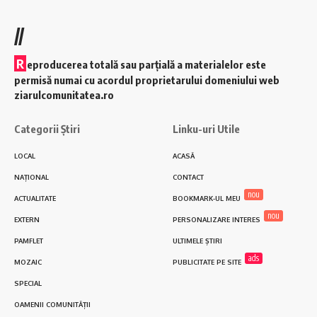
//
R
eproducerea totală sau parțială a materialelor este
permisă numai cu acordul proprietarului domeniului web
ziarulcomunitatea.ro
Categorii Știri
Linku-uri Utile
LOCAL
ACASĂ
NAȚIONAL
CONTACT
nou
ACTUALITATE
BOOKMARK-UL MEU
nou
EXTERN
PERSONALIZARE INTERES
PAMFLET
ULTIMELE ȘTIRI
ads
MOZAIC
PUBLICITATE PE SITE
SPECIAL
OAMENII COMUNITĂȚII