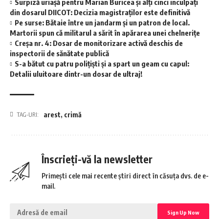
Surpiză uriașă pentru Marian Buricea și alți cinci inculpați
din dosarul DIICOT: Decizia magistraților este definitivă
Pe surse: Bătaie între un jandarm și un patron de local.
Martorii spun că militarul a sărit în apărarea unei chelnerițe
Creșa nr. 4: Dosar de monitorizare activă deschis de
inspectorii de sănătate publică
S-a bătut cu patru polițiști și a spart un geam cu capul:
Detalii uluitoare dintr-un dosar de ultraj!
arest
,
crimă
TAG-URI:
Înscrieți-vă la newsletter
Primești cele mai recente știri direct în căsuța dvs. de e-
mail.