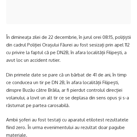
În dimineața zilei de 22 decembrie, în jurul orei 08:15, polițiștii
din cadrul Poliției Orașului Făurei au fost sesizați prin apel 112
cu privire la faptul că pe DN2B, în afara localității Filipești, a
avut loc un accident rutier.
Din primele date se pare că un bărbat de 41 de ani, în timp
ce conducea un tir pe DN 2B, în afara localității Filipești,
dinspre Buzău către Brăila, ar fi pierdut controlul direcției
volanului, a lovit un alt tir ce se deplasa din sens opus și s-a
răsturnat pe partea carosabilă.
Ambii șoferi au fost testați cu aparatul etilotest rezultatele
fiind zero. În urma evenimentului au rezultat doar pagube
materiale.