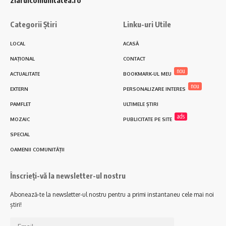
Categorii Știri
Linku-uri Utile
LOCAL
ACASĂ
NAȚIONAL
CONTACT
nou
ACTUALITATE
BOOKMARK-UL MEU
nou
EXTERN
PERSONALIZARE INTERES
PAMFLET
ULTIMELE ȘTIRI
ads
MOZAIC
PUBLICITATE PE SITE
SPECIAL
OAMENII COMUNITĂȚII
Înscrieți-vă la newsletter-ul nostru
Abonează-te la newsletter-ul nostru pentru a primi instantaneu cele mai noi
știri!