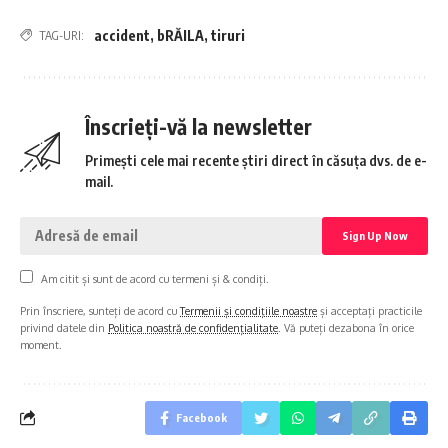
accident
,
bRĂILA
,
tiruri
TAG-URI:
Înscrieți-vă la newsletter
Primești cele mai recente știri direct în căsuța dvs. de e-
mail.
Am citit și sunt de acord cu termeni și & condiți.
Prin înscriere, sunteți de acord cu
Termenii și condițiile noastre
și acceptați practicile
privind datele din
Politica noastră de confidențialitate
. Vă puteți dezabona în orice
moment.
Facebook