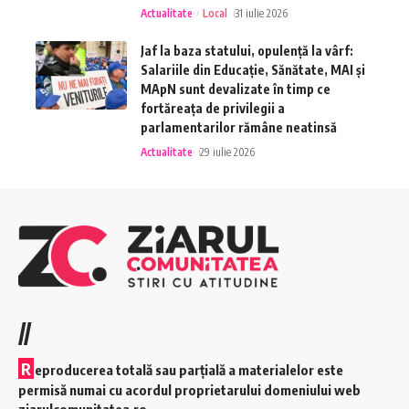
Actualitate
Local
31 iulie 2026
Jaf la baza statului, opulență la vârf:
Salariile din Educație, Sănătate, MAI și
MApN sunt devalizate în timp ce
fortăreața de privilegii a
parlamentarilor rămâne neatinsă
Actualitate
29 iulie 2026
//
R
eproducerea totală sau parțială a materialelor este
permisă numai cu acordul proprietarului domeniului web
ziarulcomunitatea.ro