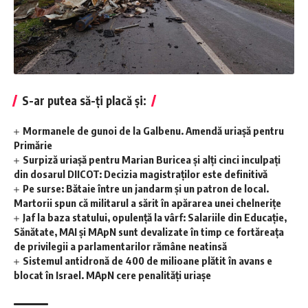
S-ar putea să-ți placă și:
Mormanele de gunoi de la Galbenu. Amendă uriașă pentru
Primărie
Surpiză uriașă pentru Marian Buricea și alți cinci inculpați
din dosarul DIICOT: Decizia magistraților este definitivă
Pe surse: Bătaie între un jandarm și un patron de local.
Martorii spun că militarul a sărit în apărarea unei chelnerițe
Jaf la baza statului, opulență la vârf: Salariile din Educație,
Sănătate, MAI și MApN sunt devalizate în timp ce fortăreața
de privilegii a parlamentarilor rămâne neatinsă
Sistemul antidronă de 400 de milioane plătit în avans e
blocat în Israel. MApN cere penalități uriașe