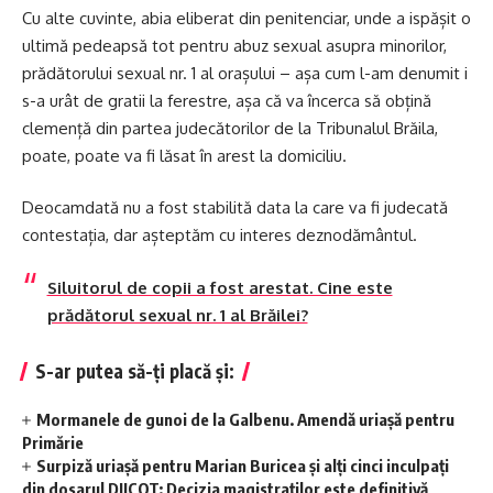
Cu alte cuvinte, abia eliberat din penitenciar, unde a ispășit o
ultimă pedeapsă tot pentru abuz sexual asupra minorilor,
prădătorului sexual nr. 1 al orașului – așa cum l-am denumit i
s-a urât de gratii la ferestre, așa că va încerca să obțină
clemență din partea judecătorilor de la Tribunalul Brăila,
poate, poate va fi lăsat în arest la domiciliu.
Deocamdată nu a fost stabilită data la care va fi judecată
contestația, dar așteptăm cu interes deznodământul.
Siluitorul de copii a fost arestat. Cine este
prădătorul sexual nr. 1 al Brăilei?
S-ar putea să-ți placă și:
Mormanele de gunoi de la Galbenu. Amendă uriașă pentru
Primărie
Surpiză uriașă pentru Marian Buricea și alți cinci inculpați
din dosarul DIICOT: Decizia magistraților este definitivă