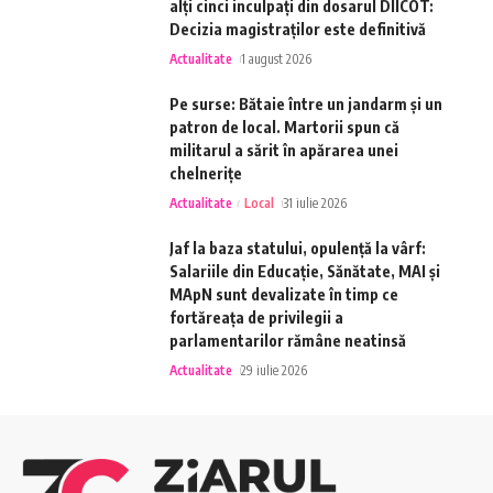
alți cinci inculpați din dosarul DIICOT:
Decizia magistraților este definitivă
Actualitate
1 august 2026
Pe surse: Bătaie între un jandarm și un
patron de local. Martorii spun că
militarul a sărit în apărarea unei
chelnerițe
Actualitate
Local
31 iulie 2026
Jaf la baza statului, opulență la vârf:
Salariile din Educație, Sănătate, MAI și
MApN sunt devalizate în timp ce
fortăreața de privilegii a
parlamentarilor rămâne neatinsă
Actualitate
29 iulie 2026