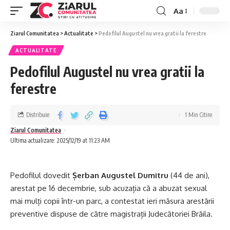
Aa
Ziarul Comunitatea
>
Actualitate
>
Pedofilul Augustel nu vrea gratii la ferestre
ACTUALITATE
Pedofilul Augustel nu vrea gratii la
ferestre
Distribuie
1 Min Citire
Ziarul Comunitatea
Ultima actualizare: 2025/12/19 at 11:23 AM
Pedofilul dovedit
Șerban Augustel Dumitru
(44 de ani),
arestat pe 16 decembrie, sub acuzația că a abuzat sexual
mai mulți copii într-un parc, a contestat ieri măsura arestării
preventive dispuse de către magistrații Judecătoriei Brăila.