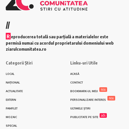
//
R
eproducerea totală sau parțială a materialelor este
permisă numai cu acordul proprietarului domeniului web
ziarulcomunitatea.ro
Categorii Știri
Linku-uri Utile
LOCAL
ACASĂ
NAȚIONAL
CONTACT
nou
ACTUALITATE
BOOKMARK-UL MEU
nou
EXTERN
PERSONALIZARE INTERES
PAMFLET
ULTIMELE ȘTIRI
ads
MOZAIC
PUBLICITATE PE SITE
SPECIAL