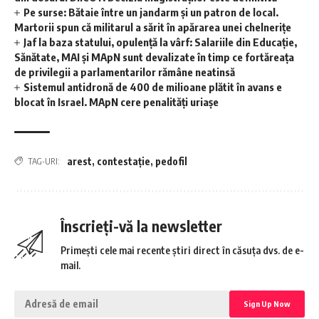
Pe surse: Bătaie între un jandarm și un patron de local.
Martorii spun că militarul a sărit în apărarea unei chelnerițe
Jaf la baza statului, opulență la vârf: Salariile din Educație,
Sănătate, MAI și MApN sunt devalizate în timp ce fortăreața
de privilegii a parlamentarilor rămâne neatinsă
Sistemul antidronă de 400 de milioane plătit în avans e
blocat în Israel. MApN cere penalități uriașe
arest
,
contestație
,
pedofil
TAG-URI:
Înscrieți-vă la newsletter
Primești cele mai recente știri direct în căsuța dvs. de e-
mail.