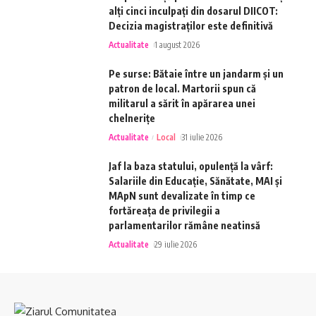
alți cinci inculpați din dosarul DIICOT:
Decizia magistraților este definitivă
Actualitate
1 august 2026
Pe surse: Bătaie între un jandarm și un
patron de local. Martorii spun că
militarul a sărit în apărarea unei
chelnerițe
Actualitate
Local
31 iulie 2026
Jaf la baza statului, opulență la vârf:
Salariile din Educație, Sănătate, MAI și
MApN sunt devalizate în timp ce
fortăreața de privilegii a
parlamentarilor rămâne neatinsă
Actualitate
29 iulie 2026