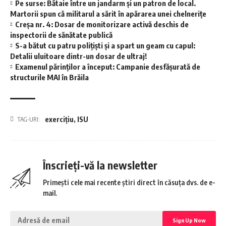
Pe surse: Bătaie între un jandarm și un patron de local.
Martorii spun că militarul a sărit în apărarea unei chelnerițe
Creșa nr. 4: Dosar de monitorizare activă deschis de
inspectorii de sănătate publică
S-a bătut cu patru polițiști și a spart un geam cu capul:
Detalii uluitoare dintr-un dosar de ultraj!
Examenul părinților a început: Campanie desfășurată de
structurile MAI în Brăila
exercițiu
,
ISU
TAG-URI:
Înscrieți-vă la newsletter
Primești cele mai recente știri direct în căsuța dvs. de e-
mail.