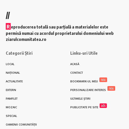
//
R
eproducerea totală sau parțială a materialelor este
permisă numai cu acordul proprietarului domeniului web
ziarulcomunitatea.ro
Categorii Știri
Linku-uri Utile
LOCAL
ACASĂ
NAȚIONAL
CONTACT
nou
ACTUALITATE
BOOKMARK-UL MEU
nou
EXTERN
PERSONALIZARE INTERES
PAMFLET
ULTIMELE ȘTIRI
ads
MOZAIC
PUBLICITATE PE SITE
SPECIAL
OAMENII COMUNITĂȚII