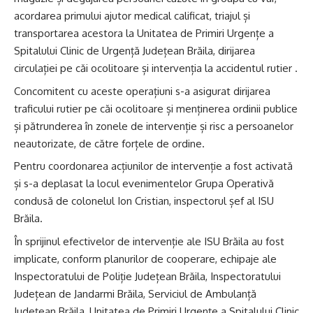
acordarea primului ajutor medical calificat, triajul și
transportarea acestora la Unitatea de Primiri Urgențe a
Spitalului Clinic de Urgență Județean Brăila, dirijarea
circulației pe căi ocolitoare și intervenția la accidentul rutier .
Concomitent cu aceste operațiuni s-a asigurat dirijarea
traficului rutier pe căi ocolitoare și menținerea ordinii publice
și pătrunderea în zonele de intervenție și risc a persoanelor
neautorizate, de către forțele de ordine.
Pentru coordonarea acțiunilor de intervenție a fost activată
și s-a deplasat la locul evenimentelor Grupa Operativă
condusă de colonelul Ion Cristian, inspectorul șef al ISU
Brăila.
În sprijinul efectivelor de intervenție ale ISU Brăila au fost
implicate, conform planurilor de cooperare, echipaje ale
Inspectoratului de Poliție Județean Brăila, Inspectoratului
Județean de Jandarmi Brăila, Serviciul de Ambulanță
Județean Brăila, Unitatea de Primiri Urgențe a Spitalului Clinic