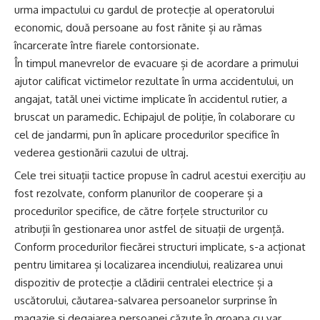
urma impactului cu gardul de protecție al operatorului
economic, două persoane au fost rănite și au rămas
încarcerate între fiarele contorsionate.
În timpul manevrelor de evacuare și de acordare a primului
ajutor calificat victimelor rezultate în urma accidentului, un
angajat, tatăl unei victime implicate în accidentul rutier, a
bruscat un paramedic. Echipajul de poliție, în colaborare cu
cel de jandarmi, pun în aplicare procedurilor specifice în
vederea gestionării cazului de ultraj.
Cele trei situații tactice propuse în cadrul acestui exercițiu au
fost rezolvate, conform planurilor de cooperare și a
procedurilor specifice, de către forțele structurilor cu
atribuții în gestionarea unor astfel de situații de urgență.
Conform procedurilor fiecărei structuri implicate, s-a acționat
pentru limitarea și localizarea incendiului, realizarea unui
dispozitiv de protecție a clădirii centralei electrice și a
uscătorului, căutarea-salvarea persoanelor surprinse în
magazie și degajarea persoanei căzute în groapa cu var,