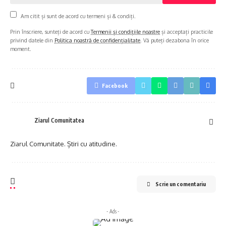
Am citit și sunt de acord cu termeni și & condiți.
Prin înscriere, sunteți de acord cu
Termenii și condițiile noastre
și acceptați practicile
privind datele din
Politica noastră de confidențialitate
. Vă puteți dezabona în orice
moment.
Facebook
Ziarul Comunitatea
Ziarul Comunitate. Știri cu atitudine.
Scrie un comentariu
- Ads -