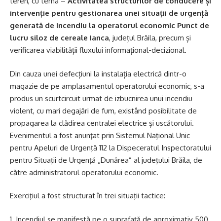
teren, cu tema –
Activitatea structurilor de conducere și
intervenție pentru gestionarea unei situații de urgență
generată de incendiu la operatorul economic Punct de
lucru siloz de cereale Ianca
, județul Brăila, precum și
verificarea viabilității fluxului informațional-decizional.
Din cauza unei defecțiuni la instalația electrică dintr-o
magazie de pe amplasamentul operatorului economic, s-a
produs un scurtcircuit urmat de izbucnirea unui incendiu
violent, cu mari degajări de fum, existând posibilitate de
propagarea la clădirea centralei electrice și uscătorului.
Evenimentul a fost anunţat prin Sistemul Naţional Unic
pentru Apeluri de Urgenţă 112 la Dispeceratul Inspectoratului
pentru Situaţii de Urgenţă „Dunărea” al judeţului Brăila, de
către administratorul operatorului economic.
Exerciţiul a fost structurat în trei situaţii tactice:
1. Incendiul se manifestă pe o suprafață de aproximativ 500