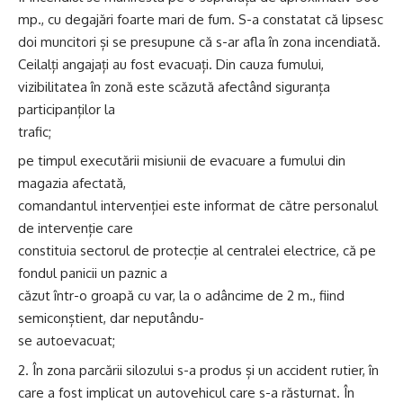
mp., cu degajări foarte mari de fum. S-a constatat că lipsesc
doi muncitori și se presupune că s-ar afla în zona incendiată.
Ceilalți angajați au fost evacuați. Din cauza fumului,
vizibilitatea în zonă este scăzută afectând siguranța
participanților la
trafic;
pe timpul executării misiunii de evacuare a fumului din
magazia afectată,
comandantul intervenției este informat de către personalul
de intervenție care
constituia sectorul de protecție al centralei electrice, că pe
fondul panicii un paznic a
căzut într-o groapă cu var, la o adâncime de 2 m., fiind
semiconștient, dar neputându-
se autoevacuat;
2. În zona parcării silozului s-a produs și un accident rutier, în
care a fost implicat un autovehicul care s-a răsturnat. În