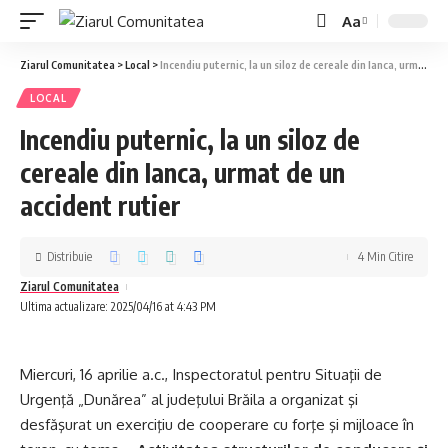
Aa
Ziarul Comunitatea
>
Local
>
Incendiu puternic, la un siloz de cereale din Ianca, urmat de un accident rutier
LOCAL
Incendiu puternic, la un siloz de
cereale din Ianca, urmat de un
accident rutier
Distribuie
4 Min Citire
Ziarul Comunitatea
Ultima actualizare: 2025/04/16 at 4:43 PM
Miercuri, 16 aprilie a.c., Inspectoratul pentru Situaţii de
Urgenţă „Dunărea” al judeţului Brăila a organizat şi
desfăşurat un exerciţiu de cooperare cu forţe şi mijloace în