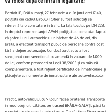
va folosi după ce intră în legalitate!
Potrivit IPJ Brăila, marți, 27 februarie a.c., în jurul orei 17:40,
polițiștii din cadrul Biroului Rutier au fost solicitați să
intervină la o constatare în trafic. La fața locului, pe DN 22B,
în dreptul reprezentanței APAN, polițiștii au constatat faptul
că șoferul unui autovehicul, un bărbat de 46 de ani, din
Brăila, a efectuat transport public de persoane contra cost,
fără a deține autorizație. Conducătorul auto a fost
sancționat contravențional cu amendă în valoare de 1.000
de lei, conform prevederilor Legii 38/2003 și ca măsură
complementară, a fost reținut certificatul de înmatriculare și
plăcuțele cu numerele de înmatriculare ale autovehiculului.
Practic, autovehiculul cu 9 locuri făcea piraterie! Transporta,
în mod obișnuit, călători, pe traseul BRĂILA-GALAȚI, până la
o societate din orașul vecin și retur. De cât timp făcea acest