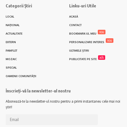
Categorii Știri
Linku-uri Utile
LOCAL
ACASĂ
NAȚIONAL
CONTACT
nou
ACTUALITATE
BOOKMARK-UL MEU
nou
EXTERN
PERSONALIZARE INTERES
PAMFLET
ULTIMELE ȘTIRI
ads
MOZAIC
PUBLICITATE PE SITE
SPECIAL
OAMENII COMUNITĂȚII
Înscrieți-vă la newsletter-ul nostru
Abonează-te la newsletter-ul nostru pentru a primi instantaneu cele mai noi
știri!