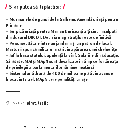
S-ar putea să-ți placă și:
Mormanele de gunoi de la Galbenu. Amendă uriașă pentru
Primărie
Surpiză uriașă pentru Marian Buricea și alți cinci inculpați
din dosarul DIICOT: Decizia magistraților este definitivă
Pe surse: Bătaie între un jandarm și un patron de local.
Martorii spun că militarul a sărit în apărarea unei chelnerițe
Jaf la baza statului, opulență la vârf: Salariile din Educație,
Sănătate, MAI și MApN sunt devalizate în timp ce fortăreața
de privilegii a parlamentarilor rămâne neatinsă
Sistemul antidronă de 400 de milioane plătit în avans e
blocat în Israel. MApN cere penalități uriașe
pirat
,
trafic
TAG-URI: