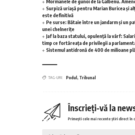
Mormanele de gunoi de la Galbenu. Amend
Surpiză uriașă pentru Marian Buricea și alț
este definitivă
Pe surse: Bătaie între un jandarm și un pat
unei chelnerițe
Jaf la baza statului, opulență la vârf: Sal
timp ce fortăreața de privilegii a parlamen
Sistemul antidronă de 400 de milioane plăt
TAG-URI:
Podul
,
Tribunal
Înscrieți-vă la new
Primești cele mai recente știri direct în 