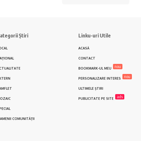
ategorii Știri
Linku-uri Utile
OCAL
ACASĂ
AȚIONAL
CONTACT
nou
CTUALITATE
BOOKMARK-UL MEU
nou
XTERN
PERSONALIZARE INTERES
AMFLET
ULTIMELE ȘTIRI
ads
OZAIC
PUBLICITATE PE SITE
PECIAL
AMENII COMUNITĂȚII