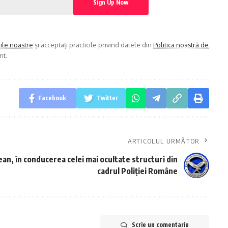
iile noastre
și acceptați practicile privind datele din
Politica noastră de
nt.
Facebook
Twitter
ARTICOLUL URMĂTOR
ean, în conducerea celei mai ocultate structuri din
cadrul Poliției Române
Scrie un comentariu