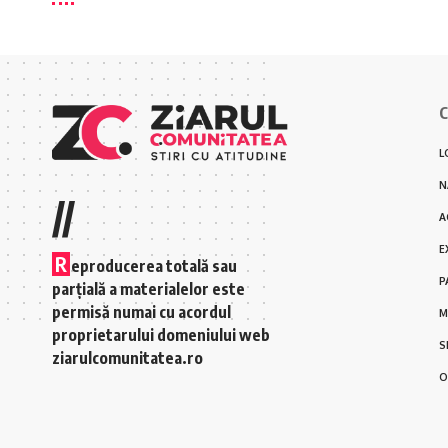
C
L
N
//
A
E
R
eproducerea totală sau
P
parțială a materialelor este
permisă numai cu acordul
M
proprietarului domeniului web
S
ziarulcomunitatea.ro
O