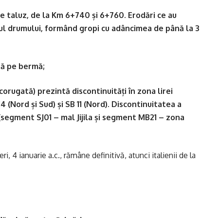
pe taluz, de la Km 6+740 și 6+760. Erodări ce au
uzul drumului, formând gropi cu adâncimea de până la 3
tă pe bermă;
corugată) prezintă discontinuități în zona lirei
 (Nord și Sud) și SB 11 (Nord). Discontinuitatea a
(segment SJ01 – mal Jijila și segment MB21 – zona
i, 4 ianuarie a.c., rămâne definitivă, atunci italienii de la