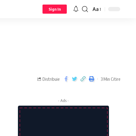
Aa
Sign In
Distribuie
3 Min Citire
- Ads -