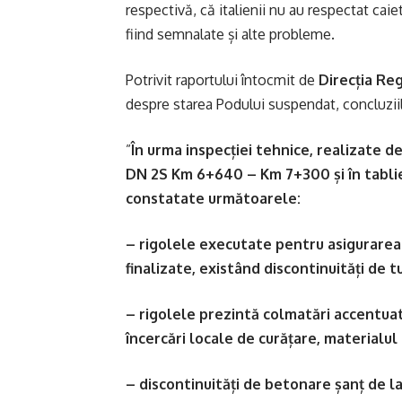
respectivă, că italienii nu au respectat caiet
fiind semnalate și alte probleme.
Potrivit raportului întocmit de
Direcția Re
despre starea Podului suspendat, concluziile
”
În urma inspecției tehnice, realizate 
DN 2S Km 6+640 – Km 7+300 și în tablieru
constatate următoarele:
– rigolele executate pentru asigurarea 
finalizate, existând discontinuități de t
– rigolele prezintă colmatări accentuat
încercări locale de curățare, materialul 
– discontinuități de betonare șanț de la