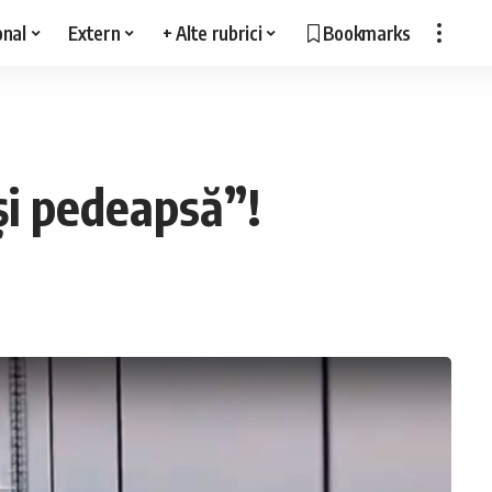
onal
Extern
+ Alte rubrici
Bookmarks
 și pedeapsă”!