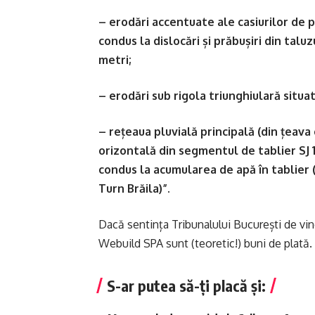
– erodări accentuate ale casiurilor de 
condus la dislocări și prăbușiri din tal
metri;
– erodări sub rigola triunghiulară situa
– rețeaua pluvială principală (din țeava 
orizontală din segmentul de tablier SJ 14
condus la acumularea de apă în tablier 
Turn Brăila)”.
Dacă sentința Tribunalului București de viner
Webuild SPA sunt (teoretic!) buni de plată.
S-ar putea să-ți placă și: