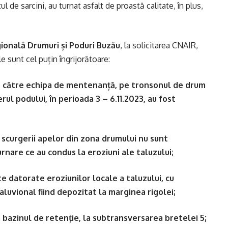
ul de sarcini, au turnat asfalt de proastă calitate, în plus,
gională Drumuri și Poduri Buzău
, la solicitarea CNAIR,
 sunt cel puțin îngrijorătoare:
de către echipa de mentenanță, pe tronsonul de drum
l podului, în perioada 3 – 6.11.2023, au fost
scurgerii apelor din zona drumului nu sunt
urnare ce au condus la eroziuni ale taluzului;
e datorate eroziunilor locale a taluzului, cu
aluvional fiind depozitat la marginea rigolei;
 bazinul de retenție, la subtransversarea bretelei 5;