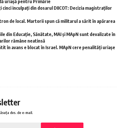
ă uriașă pentru Primărie
i cinci inculpați din dosarul DIICOT: Decizia magistraților
ron de local. Martorii spun că militarul a sărit în apărarea
ariile din Educație, Sănătate, MAI și MApN sunt devalizate în
tarilor rămâne neatinsă
it în avans e blocat în Israel. MApN cere penalități uriașe
sletter
căsuța dvs. de e-mail.