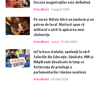
Decizia magistraților este definitivă
Actualitate
1 august 2026
Pe surse: Bătaie între un jandarm și un
patron de local. Martorii spun că
militarul a sărit în apărarea unei
chelnerițe
Actualitate
Local
31 iulie 2026
Jaf la baza statului, opulență la vârf:
Salariile din Educație, Sănătate, MAI și
MApN sunt devalizate în timp ce
fortăreața de privilegii a
parlamentarilor rămâne neatinsă
Actualitate
29 iulie 2026