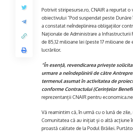
Potrivit stiripesurse.ro, CNAIR a repurtat o v
obiectivului ”Pod suspendat peste Dunăre în 
a constatat neîndeplinirea obligațiilor con
Naționale de Administrare a Infrastructurii R
de 85,12 milioane lei (peste 17 milioane de e
lucrărilor.
”În esență, revendicarea privește solicita
urmare a neîndeplinirii de către Antrepren
termenul asumat în activitatea de proiec
conforme Contractului (Cerințelor Benefici
reprezentanții CNAIR pentru economica.ne
Vă reamintim că, în urmă cu o lună de zile,
Comunitatea că au inițiat și o altă acțiune în
proastă calitate de la Podul Brăilei. Purtă