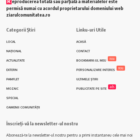
R
eproducerea totală sau parțială a materialelor este
permisă numai cu acordul proprietarului domeniului web
ziarulcomunitatea.ro
Categorii Știri
Linku-uri Utile
LOCAL
ACASĂ
NAȚIONAL
CONTACT
nou
ACTUALITATE
BOOKMARK-UL MEU
nou
EXTERN
PERSONALIZARE INTERES
PAMFLET
ULTIMELE ȘTIRI
ads
MOZAIC
PUBLICITATE PE SITE
SPECIAL
OAMENII COMUNITĂȚII
Înscrieți-vă la newsletter-ul nostru
Abonează-te la newsletter-ul nostru pentru a primi instantaneu cele mai noi