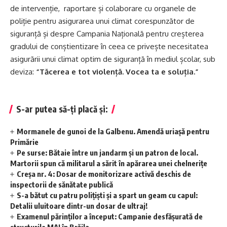
de intervenție, raportare și colaborare cu organele de
poliție pentru asigurarea unui climat corespunzător de
siguranță și despre Campania Națională pentru creșterea
gradului de conștientizare în ceea ce privește necesitatea
asigurării unui climat optim de siguranță în mediul școlar, sub
deviza:
“Tăcerea e tot violență. Vocea ta e soluția.”
S-ar putea să-ți placă și:
Mormanele de gunoi de la Galbenu. Amendă uriașă pentru
Primărie
Pe surse: Bătaie între un jandarm și un patron de local.
Martorii spun că militarul a sărit în apărarea unei chelnerițe
Creșa nr. 4: Dosar de monitorizare activă deschis de
inspectorii de sănătate publică
S-a bătut cu patru polițiști și a spart un geam cu capul:
Detalii uluitoare dintr-un dosar de ultraj!
Examenul părinților a început: Campanie desfășurată de
structurile MAI în Brăila