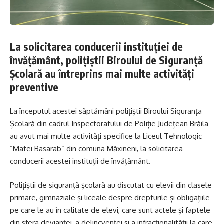
La solicitarea conducerii instituției de
învățământ, polițiștii Biroului de Siguranță
Școlară au întreprins mai multe activități
preventive
La începutul acestei săptămâni polițiștii Biroului Siguranța
Școlară din cadrul Inspectoratului de Poliție Județean Brăila
au avut mai multe activități specifice la Liceul Tehnologic
”Matei Basarab” din comuna Măxineni, la solicitarea
conducerii acestei instituții de învățământ.
Polițiștii de siguranță școlară au discutat cu elevii din clasele
primare, gimnaziale și liceale despre drepturile și obligațiile
pe care le au în calitate de elevi, care sunt actele și faptele
din sfera devianței, a delincvenței și a infracționalității la care