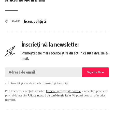
liceu
,
polițiști
TAG-URI:
Înscrieți-vă la newsletter
Primești cele mai recente știri direct în căsuța dvs. de e-
mail.
Am citit și sunt de acord cu termeni și & condiți.
Prin înscriere, sunteți de acord cu
Termenii și condițiile noastre
și acceptați practicile
privind datele din
Politica noastră de confidențialitate
. Vă puteți dezabona în orice
moment.