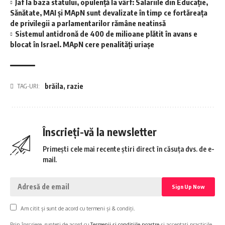
Jaf la baza statului, opulență la vârf: Salariile din Educație,
Sănătate, MAI și MApN sunt devalizate în timp ce fortăreața
de privilegii a parlamentarilor rămâne neatinsă
Sistemul antidronă de 400 de milioane plătit în avans e
blocat în Israel. MApN cere penalități uriașe
brăila
,
razie
TAG-URI:
Înscrieți-vă la newsletter
Primești cele mai recente știri direct în căsuța dvs. de e-
mail.
Am citit și sunt de acord cu termeni și & condiți.
Prin înscriere, sunteți de acord cu
Termenii și condițiile noastre
și acceptați practicile