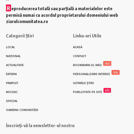
R
eproducerea totală sau parțială a materialelor este
permisă numai cu acordul proprietarului domeniului web
ziarulcomunitatea.ro
Categorii Știri
Linku-uri Utile
LOCAL
ACASĂ
NAȚIONAL
CONTACT
nou
ACTUALITATE
BOOKMARK-UL MEU
nou
EXTERN
PERSONALIZARE INTERES
PAMFLET
ULTIMELE ȘTIRI
ads
MOZAIC
PUBLICITATE PE SITE
SPECIAL
OAMENII COMUNITĂȚII
Înscrieți-vă la newsletter-ul nostru