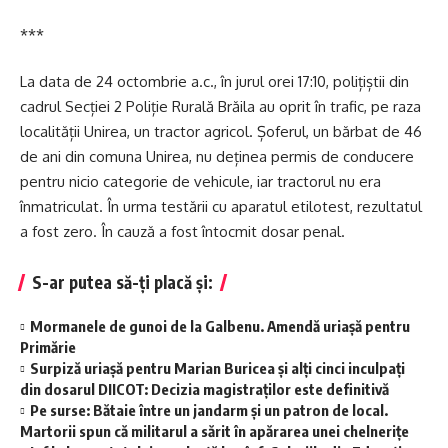
***
La data de 24 octombrie a.c., în jurul orei 17:10, polițiștii din
cadrul Secției 2 Poliție Rurală Brăila au oprit în trafic, pe raza
localității Unirea, un tractor agricol. Șoferul, un bărbat de 46
de ani din comuna Unirea, nu deținea permis de conducere
pentru nicio categorie de vehicule, iar tractorul nu era
înmatriculat. În urma testării cu aparatul etilotest, rezultatul
a fost zero. În cauză a fost întocmit dosar penal.
S-ar putea să-ți placă și:
Mormanele de gunoi de la Galbenu. Amendă uriașă pentru
Primărie
Surpiză uriașă pentru Marian Buricea și alți cinci inculpați
din dosarul DIICOT: Decizia magistraților este definitivă
Pe surse: Bătaie între un jandarm și un patron de local.
Martorii spun că militarul a sărit în apărarea unei chelnerițe