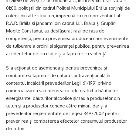
În zilele de 26 și 27 octombrie a.c., în intervalul orar 17:00 –
01:00, polițiștii din cadrul Poliției Municipiului Brăila sprijiniți de
colegii din alte structuri, împreună cu un reprezentant al
R.A.R. Brăila și jandarmi din cadrul I.J.J. Brăila și Grupării
Mobile Constanța, au desfășurat razii pe raza de
competență, pentru prevenirea producerii unor evenimente
de tulburare a ordinii și siguranței publice, pentru prevenirea
accidentelor de circulație și a faptelor cu violență.
S-a acționat de asemenea și pentru prevenirea și
combaterea faptelor de natură contravențională în
contextul încălcării prevederilor Legii 61/1991 privind
comercializarea sau oferirea cu titlu gratuit a băuturilor
energizante, băuturilor alcoolice și/sau a produselor din
tutun și a produselor conexe către minori, dar și a
prevederilor reglementate de Legea 349/2002 pentru
prevenirea și combaterea efectelor consumului produselor
din tutun.