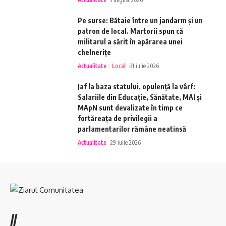
Pe surse: Bătaie între un jandarm și un
patron de local. Martorii spun că
militarul a sărit în apărarea unei
chelnerițe
Actualitate
Local
31 iulie 2026
Jaf la baza statului, opulență la vârf:
Salariile din Educație, Sănătate, MAI și
MApN sunt devalizate în timp ce
fortăreața de privilegii a
parlamentarilor rămâne neatinsă
Actualitate
29 iulie 2026
//