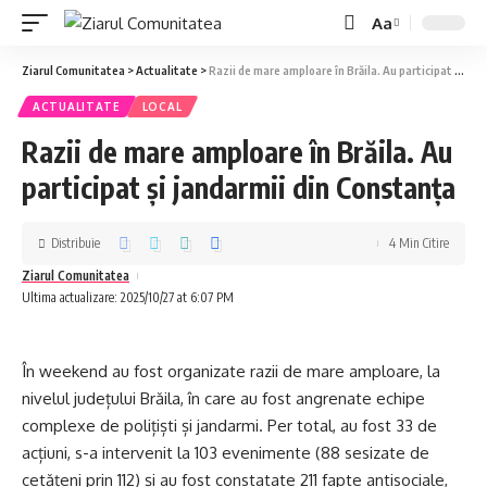
Aa
Ziarul Comunitatea
>
Actualitate
>
Razii de mare amploare în Brăila. Au participat și jandarmii din Constanța
ACTUALITATE
LOCAL
Razii de mare amploare în Brăila. Au
participat și jandarmii din Constanța
Distribuie
4 Min Citire
Ziarul Comunitatea
Ultima actualizare: 2025/10/27 at 6:07 PM
În weekend au fost organizate razii de mare amploare, la
nivelul județului Brăila, în care au fost angrenate echipe
complexe de polițiști și jandarmi. Per total, au fost 33 de
acțiuni, s-a intervenit la 103 evenimente (88 sesizate de
cetățeni prin 112) și au fost constatate 211 fapte antisociale,